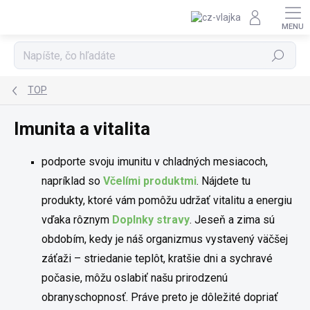
Prejsť na obsah
Hľadať
TOP
Imunita a vitalita
podporte svoju imunitu v chladných mesiacoch,
napríklad so
Včelími produktmi
. Nájdete tu
produkty, ktoré vám pomôžu udržať vitalitu a energiu
vďaka rôznym
Doplnky stravy
. Jeseň a zima sú
obdobím, kedy je náš organizmus vystavený väčšej
záťaži – striedanie teplôt, kratšie dni a sychravé
počasie, môžu oslabiť našu prirodzenú
obranyschopnosť. Práve preto je dôležité dopriať