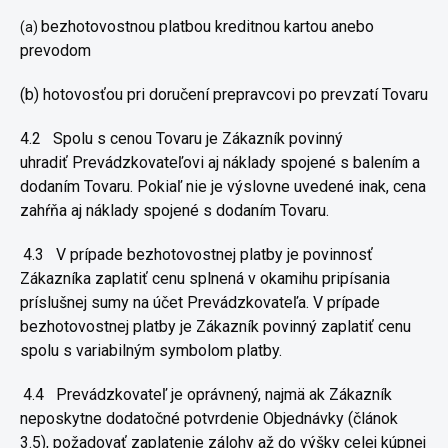
bezhotovostnou platbou kreditnou kartou anebo
(a)
prevodom
(b) hotovosťou pri doručení prepravcovi po prevzatí Tovaru
4.2
Spolu s cenou Tovaru je Zákazník povinný
uhradiť
Prevádzkovateľovi aj náklady spojené s balením a
dodaním Tovaru.
Pokiaľ nie je výslovne uvedené inak, cena
zahŕňa aj náklady spojené s
dodaním Tovaru.
4.3
V prípade bezhotovostnej platby je povinnosť
Zákazníka zaplatiť
cenu splnená v okamihu pripísania
príslušnej sumy na účet
Prevádzkovateľa. V prípade
bezhotovostnej platby je Zákazník povinný
zaplatiť cenu
spolu s variabilným symbolom platby.
4.4
Prevádzkovateľ je oprávnený, najmä ak Zákazník
neposkytne
dodatočné potvrdenie Objednávky (článok
3.5), požadovať zaplatenie
zálohy až do výšky celej kúpnej