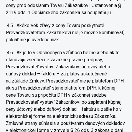
ceny pred odoslaním Tovaru
Zákazníkovi. Ustanovenia §
2119 ods. 1 Občianskeho zákonníka sa
neuplatňujú.
4.5
Akékoľvek zľavy z ceny Tovaru poskytnuté
Prevádzkovateľom
Zákazníkovi nie je možné kombinovať,
pokiaľ nie je uvedené inak.
4.6
Ak je to v Obchodných vzťahoch bežné alebo ak to
stanovujú
všeobecne záväzné právne predpisy,
Prevádzkovateľ vystaví Zákazníkovi
účtovný alebo
daňový doklad – faktúru – za platby uskutočnené
na
základe Zmluvy. Prevádzkovateľ nie je platiteľom DPH;
ak sa
Prevádzkovateľ stane platiteľom DPH, k kúpnej
cene Tovaru sa pripočíta
DPH v zákonnej sadzbe.
Prevádzkovateľ vystaví Zákazníkovi po
zaplatení kúpnej
ceny účtovný alebo daňový doklad – faktúru a zašle ho
v
elektronickej forme na elektronickú adresu Zákazníka.
Zmluvné strany
súhlasia s používaním daňových dokladov
v elektronickej forme v
zmysle § 26 ods. 3 zákona o dani