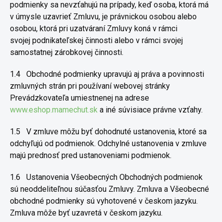
podmienky sa nevzťahujú na
prípady, keď osoba, ktorá má
v úmysle uzavrieť Zmluvu, je právnickou
osobou alebo
osobou, ktorá pri uzatváraní Zmluvy koná v rámci
svojej
podnikateľskej činnosti alebo v rámci svojej
samostatnej zárobkovej
činnosti.
1.4
Obchodné podmienky upravujú aj práva a povinnosti
zmluvných
strán pri používaní webovej stránky
Prevádzkovateľa umiestnenej na
adrese
www.eshop.mamechut.sk
a iné súvisiace právne vzťahy.
1.5
V zmluve môžu byť dohodnuté ustanovenia, ktoré sa
odchyľujú
od podmienok. Odchylné ustanovenia v zmluve
majú prednosť pred
ustanoveniami podmienok.
1.6
Ustanovenia Všeobecných Obchodných podmienok
sú
neoddeliteľnou súčasťou Zmluvy. Zmluva a Všeobecné
obchodné
podmienky sú vyhotovené v českom jazyku.
Zmluva môže byť uzavretá
v českom jazyku.