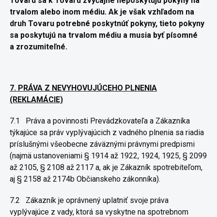
Tovaru sa k
Tovaru zvyčajne neposkytujú pokyny na
trvalom alebo inom médiu.
Ak je však vzhľadom na
druh Tovaru potrebné poskytnúť pokyny,
tieto pokyny
sa poskytujú na trvalom médiu a musia byť písomné
a
zrozumiteľné.
7. PRÁVA Z NEVYHOVUJÚCEHO PLNENIA
(REKLAMÁCIE)
7.1
Práva a povinnosti Prevádzkovateľa a Zákazníka
týkajúce sa práv
vyplývajúcich z vadného plnenia sa riadia
príslušnými všeobecne
záväznými právnymi predpismi
(najmä ustanoveniami § 1914 až 1922,
1924, 1925, § 2099
až 2105, § 2108 až 2117 a, ak je Zákazník
spotrebiteľom,
aj § 2158 až 2174b Občianskeho zákonníka).
7.2
Zákazník je oprávnený uplatniť svoje práva
vyplývajúce z vady,
ktorá sa vyskytne na spotrebnom