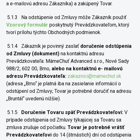
a e-mailovú adresu Zákazníka) a zakúpený Tovar.
5.1.3
Na odstúpenie od Zmluvy môže Zákazník použiť
Vzorový formulár
poskytnutý Prevádzkovateľom, ktorý
tvorí prílohu týchto Obchodných podmienok.
5.1.4
Zákazník je povinný zaslať
doručenie odstúpenia
od Zmluvy
(dokument)
na kontaktnú adresu
Prevádzkovateľa: MámeChuť
Advanced s.r.o., Nové Sady
988/2, 602 00, Brno,
alebo na kontaktnú e-
mailovú
adresu Prevádzkovateľa:
zakaznici@mamechut.sk
(adresa
„Brno“ je platná iba na zasielanie informácií o
odstúpení od Zmluvy;
Tovar je potrebné doručiť na adresu
„Bruntál“ uvedenú nižšie).
5.1.5
Doručenie Tovaru späť Prevádzkovateľovi:
V
prípade
odstúpenia od Zmluvy týkajúcej sa Tovaru sa
zmluva zrušuje od počiatku.
Tovar je potrebné vrátiť
Prevádzkovateľovi
do 14 (štrnástich) dní od
odstúpenia