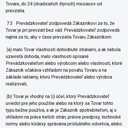
Tovare, do 24 (dvadsiatich štyroch)
mesiacov od
prevzatia.
7.3
Prevádzkovateľ zodpovedá Zákazníkovi za to, že
Tovar je pri prevzatí
bez vád. Prevádzkovateľ zodpovedá
najmä za to, aby v čase prevzatia
Tovaru Zákazníkom:
(a) malo Tovar vlastnosti dohodnuté stranami, a ak nebola
uzavretá
dohoda, malo vlastnosti opísané
Prevádzkovateľom alebo výrobcom
alebo vlastnosti, ktoré
Zákazník očakáva vzhľadom na povahu Tovaru a
na
základe reklamy, ktorú Prevádzkovateľ alebo výrobca
realizovali,
(b) Tovar je vhodný na (i) účel, ktorý Prevádzkovateľ
uviedol pre jeho
použitie alebo na ktorý sa Tovar tohto
typu bežne používa, a ak je
Zákazník spotrebiteľom, aj s
ohľadom na práva tretích strán, právne
predpisy, technické
normy alebo kódexy správania príslušného odvetvia,
alebo