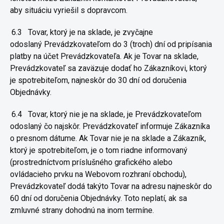
aby
situáciu vyriešil s dopravcom.
6.3
Tovar, ktorý je na sklade, je zvyčajne
odoslaný
Prevádzkovateľom do 3 (troch) dní od pripísania
platby na účet
Prevádzkovateľa. Ak je Tovar na sklade,
Prevádzkovateľ sa zaväzuje
dodať ho Zákazníkovi, ktorý
je spotrebiteľom, najneskôr do 30 dní od
doručenia
Objednávky.
6.4
Tovar, ktorý nie je na sklade, je Prevádzkovateľom
odoslaný čo
najskôr. Prevádzkovateľ informuje Zákazníka
o presnom dátume. Ak
Tovar nie je na sklade a Zákazník,
ktorý je spotrebiteľom, je o tom riadne
informovaný
(prostredníctvom príslušného grafického alebo
ovládacieho
prvku na Webovom rozhraní obchodu),
Prevádzkovateľ dodá takýto Tovar
na adresu najneskôr do
60 dní od doručenia Objednávky. Toto neplatí, ak
sa
zmluvné strany dohodnú na inom termíne.