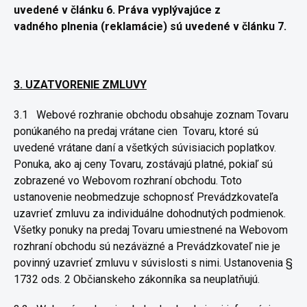
uvedené v článku 6. Práva vyplývajúce z
vadného
plnenia (reklamácie) sú uvedené v článku 7.
3. UZATVORENIE ZMLUVY
3.1
Webové rozhranie obchodu obsahuje zoznam Tovaru
ponúkaného
na predaj vrátane cien
Tovaru, ktoré sú
uvedené vrátane daní a všetkých
súvisiacich poplatkov.
Ponuka, ako aj ceny Tovaru, zostávajú platné,
pokiaľ sú
zobrazené vo Webovom rozhraní obchodu. Toto
ustanovenie
neobmedzuje schopnosť Prevádzkovateľa
uzavrieť zmluvu za
individuálne dohodnutých podmienok.
Všetky ponuky na predaj Tovaru
umiestnené na Webovom
rozhraní obchodu sú nezáväzné a
Prevádzkovateľ nie je
povinný uzavrieť zmluvu v súvislosti s nimi.
Ustanovenia §
1732 ods. 2 Občianskeho zákonníka sa neuplatňujú.