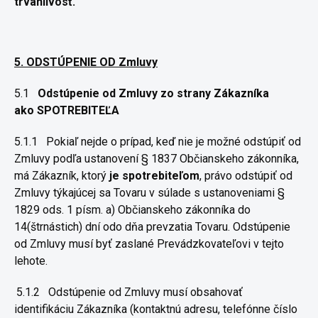
trvanlivosť.
5. ODSTÚPENIE OD Zmluvy
5.1
Odstúpenie od Zmluvy zo strany Zákazníka
ako
SPOTREBITEĽA
5.1.1
Pokiaľ nejde o prípad, keď nie je možné odstúpiť od
Zmluvy
podľa ustanovení § 1837 Občianskeho zákonníka,
má Zákazník, ktorý
je
spotrebiteľom
, právo odstúpiť od
Zmluvy týkajúcej sa Tovaru v súlade s
ustanoveniami §
1829 ods. 1 písm. a) Občianskeho zákonníka do
14(štrnástich) dní odo dňa prevzatia Tovaru. Odstúpenie
od Zmluvy musí byť zaslané Prevádzkovateľovi v tejto
lehote.
5.1.2
Odstúpenie od Zmluvy musí obsahovať
identifikáciu Zákazníka (kontaktnú adresu, telefónne číslo