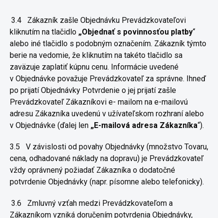
3.4
Zákazník zašle Objednávku Prevádzkovateľovi
kliknutím na tlačidlo
„Objednať s povinnosťou platby
“
alebo iné tlačidlo s podobným
označením. Zákazník týmto
berie na vedomie, že kliknutím na takéto
tlačidlo sa
zaväzuje zaplatiť kúpnu cenu. Informácie uvedené
v
Objednávke považuje Prevádzkovateľ za správne. Ihneď
po prijatí
Objednávky Potvrdenie o jej prijatí zašle
Prevádzkovateľ Zákazníkovi e-
mailom na e-mailovú
adresu Zákazníka uvedenú v užívateľskom
rozhraní alebo
v Objednávke (ďalej len
„E-mailová adresa Zákazníka
“).
3.5
V závislosti od povahy Objednávky (množstvo Tovaru,
cena,
odhadované náklady na dopravu) je Prevádzkovateľ
vždy oprávnený
požiadať Zákazníka o dodatočné
potvrdenie Objednávky (napr. písomne
alebo telefonicky).
3.6
Zmluvný vzťah medzi Prevádzkovateľom a
Zákazníkom vzniká
doručením potvrdenia Objednávky,