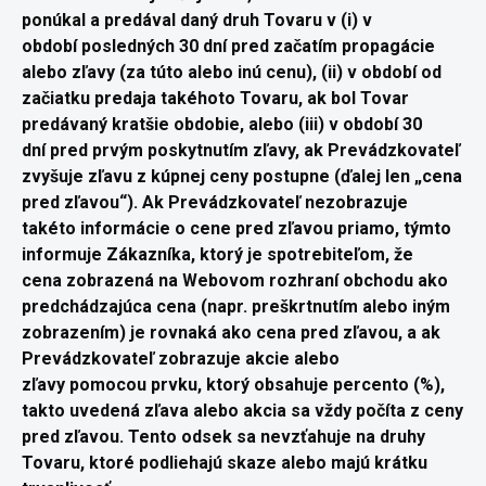
ponúkal a predával daný druh Tovaru v (i) v
období
posledných 30 dní pred začatím propagácie
alebo zľavy (za túto
alebo inú cenu), (ii) v období od
začiatku predaja takéhoto Tovaru,
ak bol Tovar
predávaný kratšie obdobie, alebo (iii) v období 30
dní
pred prvým poskytnutím zľavy, ak Prevádzkovateľ
zvyšuje zľavu z
kúpnej ceny postupne (ďalej len „cena
pred zľavou“). Ak
Prevádzkovateľ nezobrazuje
takéto informácie o cene pred zľavou
priamo, týmto
informuje Zákazníka, ktorý je spotrebiteľom, že
cena
zobrazená na Webovom rozhraní obchodu ako
predchádzajúca cena
(napr. preškrtnutím alebo iným
zobrazením) je rovnaká ako cena
pred zľavou, a ak
Prevádzkovateľ zobrazuje akcie alebo
zľavy
pomocou prvku, ktorý obsahuje percento (%),
takto uvedená zľava
alebo akcia sa vždy počíta z ceny
pred zľavou. Tento odsek sa
nevzťahuje na druhy
Tovaru, ktoré podliehajú skaze alebo majú
krátku