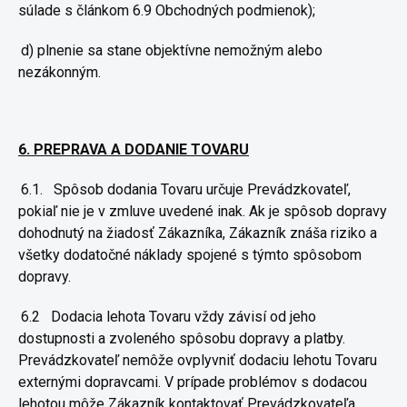
súlade s článkom 6.9
Obchodných podmienok);
d) plnenie sa stane objektívne nemožným alebo
nezákonným.
6. PREPRAVA A DODANIE TOVARU
6.1.
Spôsob dodania Tovaru určuje Prevádzkovateľ,
pokiaľ nie je v
zmluve uvedené inak. Ak je spôsob dopravy
dohodnutý na žiadosť
Zákazníka, Zákazník znáša riziko a
všetky dodatočné náklady spojené s
týmto spôsobom
dopravy.
6.2
Dodacia lehota Tovaru vždy závisí od jeho
dostupnosti a
zvoleného spôsobu dopravy a platby.
Prevádzkovateľ nemôže ovplyvniť
dodaciu lehotu Tovaru
externými dopravcami. V prípade problémov s
dodacou
lehotou môže Zákazník kontaktovať Prevádzkovateľa,