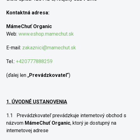
Kontaktná adresa:
MámeChuť Organic
Web:
www.eshop.mamechut.sk
E-mail:
zakaznici@mamechut.sk
Tel.:
+420777888259
(ďalej len „
Prevádzkovateľ
“)
1. ÚVODNÉ USTANOVENIA
1.1
Prevádzkovateľ prevádzkuje internetový obchod s
názvom
MámeChuť Organic
, ktorý je dostupný na
internetovej adrese