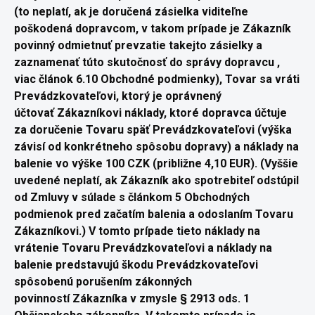
(to
neplatí, ak je doručená zásielka viditeľne
poškodená dopravcom, v
takom prípade je Zákazník
povinný odmietnuť prevzatie takejto zásielky
a
zaznamenať túto skutočnosť do správy dopravcu ,
viac článok 6.10 Obchodné podmienky), Tovar sa vráti
Prevádzkovateľovi, ktorý je oprávnený
účtovať
Zákazníkovi náklady, ktoré dopravca účtuje
za doručenie Tovaru
späť Prevádzkovateľovi (výška
závisí od konkrétneho spôsobu
dopravy) a náklady na
balenie vo výške 100 CZK (približne 4,10 EUR). (Vyššie
uvedené neplatí, ak Zákazník ako spotrebiteľ odstúpil
od Zmluvy v súlade s
článkom 5 Obchodných
podmienok pred začatím balenia a odoslaním
Tovaru
Zákazníkovi.) V tomto prípade tieto náklady na
vrátenie Tovaru
Prevádzkovateľovi a náklady na
balenie predstavujú škodu
Prevádzkovateľovi
spôsobenú porušením zákonných
povinností
Zákazníka v zmysle § 2913 ods. 1