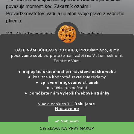
považuje
moment, keď Zákazník oznámil
Prevádzkovateľovi vadu a uplatnil svoje
právo z vadného
plnenia.
7.9
Ak je Tovar vadný, Zákazník môže uplatniť
(a) opravu alebo dodanie nového Tovaru podľa vlastného
DÁTE NÁM SÚHLAS S COOKIES, PROSÍM?
Áno, aj my
uváženia,
pokiaľ zvolený spôsob odstránenia vady nie je
používame cookies, pretože nám záleží na Vašom súkromí.
Zaistíme Vám:
nemožný alebo
neprimerane nákladný v porovnaní s
druhým spôsobom; toto sa
posudzuje najmä s ohľadom na
● najlepšiu skúsenosť pri návšteve nášho webu
význam vady, hodnotu, ktorú by vec
mala bez vady, a či je
● kvalitné a hodnotné zacielenie reklamy
●
správne fungovanie stránok
možné vadu odstrániť druhým spôsobom bez
významných
● väčšiu bezpečnosť
ťažkostí pre Zákazníka. Prevádzkovateľ môže
● pomôžete nám vylepšiť webové stránky
odmietnuť
odstránenie vady, ak je to nemožné alebo
Viac o cookies TU.
Ďakujeme.
neprimerane nákladné, najmä s
ohľadom na význam vady a
Nastavenie
hodnotu, ktorú by Tovar mal bez vady; alebo
Súhlasím
(b) doplnenie chýbajúcich častí.
5% ZĽAVA NA PRVÝ NÁKUP