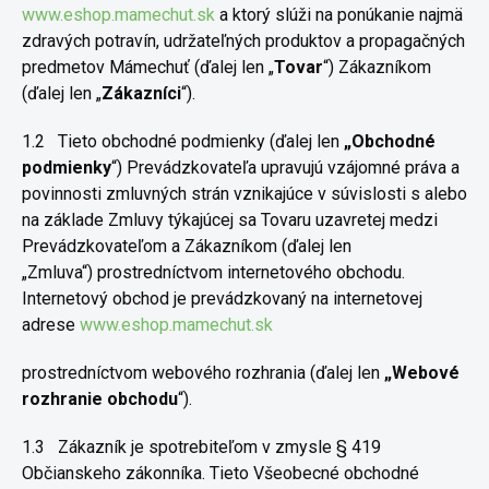
www.eshop.mamechut.sk
a ktorý slúži na ponúkanie najmä
zdravých
potravín, udržateľných produktov a propagačných
predmetov Mámec
huť (ďalej len „
Tovar
“) Zákazníkom
(ďalej len „
Zákazníci
“).
1.2
Tieto obchodné podmienky (ďalej len
„Obchodné
podmienky
“)
Prevádzkovateľa upravujú vzájomné práva a
povinnosti zmluvných strán
vznikajúce v súvislosti s alebo
na základe Zmluvy týkajúcej sa Tovaru
uzavretej medzi
Prevádzkovateľom a Zákazníkom (ďalej len
„Zmluva“)
prostredníctvom internetového obchodu.
Internetový obchod je
prevádzkovaný na internetovej
adrese
www.eshop.mamechut.sk
prostredníctvom webového rozhrania (ďalej len
„Webové
rozhranie
obchodu
“).
1.3
Zákazník je spotrebiteľom v zmysle § 419
Občianskeho
zákonníka. Tieto Všeobecné obchodné