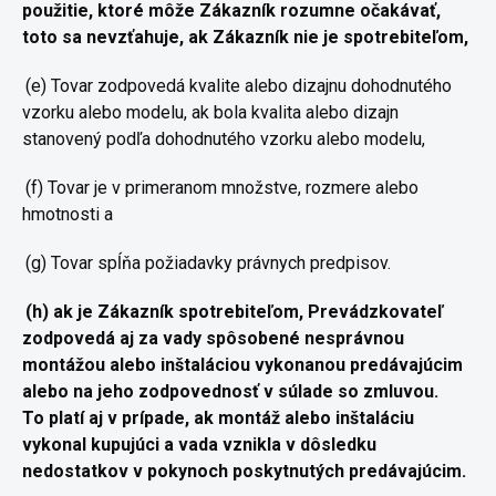
použitie, ktoré môže
Zákazník rozumne očakávať,
toto sa nevzťahuje, ak Zákazník nie je
spotrebiteľom,
(e) Tovar zodpovedá kvalite alebo dizajnu dohodnutého
vzorku alebo
modelu, ak bola kvalita alebo dizajn
stanovený podľa dohodnutého
vzorku alebo modelu,
(f) Tovar je v primeranom množstve, rozmere alebo
hmotnosti a
(g) Tovar spĺňa požiadavky právnych predpisov.
(h) ak je Zákazník spotrebiteľom, Prevádzkovateľ
zodpovedá aj za
vady spôsobené nesprávnou
montážou alebo inštaláciou vykonanou
predávajúcim
alebo na jeho zodpovednosť v súlade so zmluvou.
To
platí aj v prípade, ak montáž alebo inštaláciu
vykonal kupujúci a
vada vznikla v dôsledku
nedostatkov v pokynoch poskytnutých
predávajúcim.