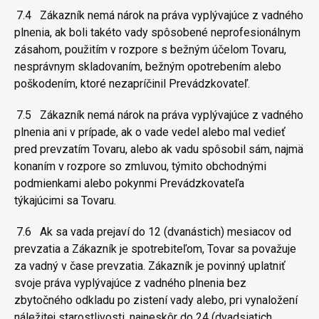
7.4
Zákazník nemá nárok na práva vyplývajúce z vadného
plnenia, ak
boli takéto vady spôsobené neprofesionálnym
zásahom, použitím v
rozpore s bežným účelom Tovaru,
nesprávnym skladovaním, bežným
opotrebením alebo
poškodením, ktoré nezapríčinil Prevádzkovateľ.
7.5
Zákazník nemá nárok na práva vyplývajúce z vadného
plnenia ani v
prípade, ak o vade vedel alebo mal vedieť
pred prevzatím Tovaru, alebo
ak vadu spôsobil sám, najmä
konaním v rozpore so zmluvou, týmito
obchodnými
podmienkami alebo pokynmi Prevádzkovateľa
týkajúcimi
sa Tovaru.
7.6
Ak sa vada prejaví do 12 (dvanástich) mesiacov od
prevzatia a
Zákazník je spotrebiteľom, Tovar sa považuje
za vadný v čase prevzatia.
Zákazník je povinný uplatniť
svoje práva vyplývajúce z vadného plnenia
bez
zbytočného odkladu po zistení vady alebo, pri vynaložení
náležitej
starostlivosti, najneskôr do 24 (dvadsiatich