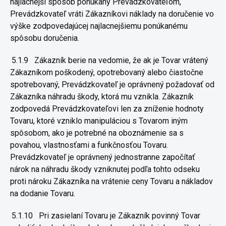
najlacnejší
spôsob ponúkaný Prevádzkovateľom,
Prevádzkovateľ vráti Zákazníkovi
náklady na doručenie vo
výške zodpovedajúcej najlacnejšiemu
ponúkanému
spôsobu doručenia.
5.1.9
Zákazník berie na vedomie, že ak je Tovar vrátený
Zákazníkom
poškodený, opotrebovaný alebo čiastočne
spotrebovaný, Prevádzkovateľ
je oprávnený požadovať od
Zákazníka náhradu škody, ktorá mu vznikla.
Zákazník
zodpovedá Prevádzkovateľovi len za zníženie hodnoty
Tovaru,
ktoré vzniklo manipuláciou s Tovarom iným
spôsobom, ako je potrebné
na oboznámenie sa s
povahou, vlastnosťami a funkčnosťou
Tovaru.
Prevádzkovateľ je oprávnený jednostranne započítať
nárok na
náhradu škody vzniknutej podľa tohto odseku
proti nároku Zákazníka na
vrátenie ceny Tovaru a nákladov
na dodanie Tovaru.
5.1.10
Pri zasielaní Tovaru je Zákazník povinný Tovar