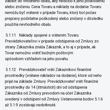
zabaliť do
vhodného obalu, aby nedošlo k jeho poškodeniu
alebo zničeniu. Cena
Tovaru a náklady na dodanie Tovaru
nemôžu byť vrátené v prípade
Tovaru, ktorý bol počas
prepravy podstatne poškodený alebo zničený v
dôsledku
použitia nevhodného obalu.
5.1.11
Náklady spojené s vrátením Tovaru
Prevádzkovateľovi v prípade
odstúpenia od Zmluvy zo
strany Zákazníka znáša Zákazník, a to aj v
prípade, ak
Tovar nemožno vrátiť bežným poštovým
spôsobom
vzhľadom na jeho povahu.
5.1.12
Prevádzkovateľ vráti Zákazníkovi finančné
prostriedky (vrátane
nákladov na dodanie), ktoré od neho
prijal na základe Zmluvy.
Prevádzkovateľ vráti finančné
prostriedky do 14 (štrnástich) dní od
odstúpenia
Zákazníka od Zmluvy prevodom na účet Zákazníka
uvedený v
odstúpení od Zmluvy. Ustanovenia bodov 5.1.6
až 5.1.9 zostávajú
nedotknuté.