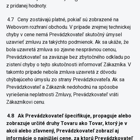
z pridanej hodnoty.
4.7
Ceny zostávajú platné, pokiaľ sú zobrazené na
Webovom rozhraní
obchodu. V prípade zrejmej technickej
chyby v cene nemá
Prevádzkovateľ skutočný úmysel
uzavrieť zmluvu za takýchto
podmienok. Ak sa ukáže, že
bola uzavretá zmluva so zjavne nesprávnou
cenou,
Prevádzkovateľ sa zaväzuje bez zbytočného odkladu po
zistení
chyby o tejto skutočnosti informovať Zákazníka. V
takomto prípade
nebola zmluva uzavretá z dôvodu
chýbajúceho úmyslu zo strany Prevádzkovateľa. Ak sa
Prevádzkovateľ a Zákazník nedohodnú na spôsobe
vyriešenia neplatnosti Zmluvy, Prevádzkovateľ vráti
Zákazníkovi cenu.
4.8
Ak Prevádzkovateľ špecifikuje, propaguje alebo
zobrazuje
určité druhy Tovaru ako Tovar, ktorý je v
akcii alebo zľavnený,
Prevádzkovateľ zobrazí aj
informácie o najnižšej cene, za ktorú
Prevádzkovateľ