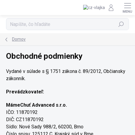
Prejsť na obsah
Hľadať
Domov
Obchodné podmienky
Vydané v súlade s § 1751 zákona č. 89/2012, Občiansky
zákonník.
Prevádzkovateľ:
MámeChuť Advanced s.r.o.
IČO: 11870192
DIČ: CZ11870192
Sídlo: Nové Sady 988/2, 60200, Brno
Číslo spisu: 125112 C, Krajský súd v Brne