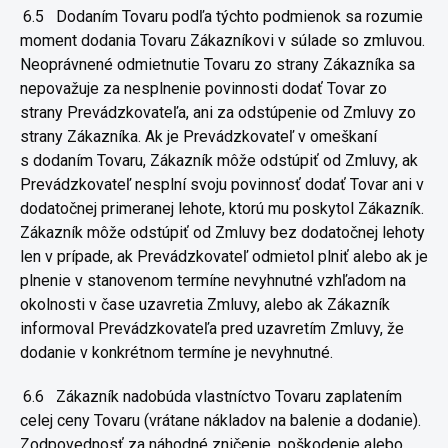
6.5
Dodaním Tovaru podľa týchto podmienok sa rozumie
moment
dodania Tovaru Zákazníkovi v súlade so zmluvou.
Neoprávnené
odmietnutie Tovaru zo strany Zákazníka sa
nepovažuje za nesplnenie
povinnosti dodať Tovar zo
strany Prevádzkovateľa, ani za odstúpenie od
Zmluvy zo
strany Zákazníka. Ak je Prevádzkovateľ v omeškaní
s
dodaním Tovaru, Zákazník môže odstúpiť od Zmluvy, ak
Prevádzkovateľ
nesplní svoju povinnosť dodať Tovar ani v
dodatočnej primeranej lehote,
ktorú mu poskytol Zákazník.
Zákazník môže odstúpiť od Zmluvy bez
dodatočnej lehoty
len v prípade, ak Prevádzkovateľ odmietol plniť alebo
ak je
plnenie v stanovenom termíne nevyhnutné vzhľadom na
okolnosti
v čase uzavretia Zmluvy, alebo ak Zákazník
informoval Prevádzkovateľa
pred uzavretím Zmluvy, že
dodanie v konkrétnom termíne je nevyhnutné.
6.6
Zákazník nadobúda vlastníctvo Tovaru zaplatením
celej ceny Tovaru
(vrátane nákladov na balenie a dodanie).
Zodpovednosť za náhodné
zničenie, poškodenie alebo