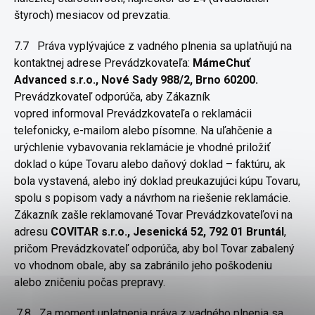
štyroch) mesiacov od
prevzatia.
7.7
Práva vyplývajúce z vadného plnenia sa uplatňujú na
kontaktnej
adrese Prevádzkovateľa:
MámeChuť
Advanced s.r.o., Nové Sady
988/2, Brno 60200.
Prevádzkovateľ odporúča, aby Zákazník
vopred
informoval Prevádzkovateľa o reklamácii
telefonicky, e-mailom alebo
písomne. Na uľahčenie a
urýchlenie vybavovania reklamácie je vhodné
priložiť
doklad o kúpe Tovaru alebo daňový doklad – faktúru, ak
bola
vystavená, alebo iný doklad preukazujúci kúpu Tovaru,
spolu s popisom
vady a návrhom na riešenie reklamácie.
Zákazník zašle reklamované
Tovar Prevádzkovateľovi na
adresu
COVITAR s.r.o., Jesenická 52, 792
01 Bruntál
,
pričom Prevádzkovateľ odporúča, aby bol Tovar zabalený
vo
vhodnom obale, aby sa zabránilo jeho poškodeniu
alebo zničeniu počas
prepravy.
7.8
Za moment uplatnenia práva z vadného plnenia sa