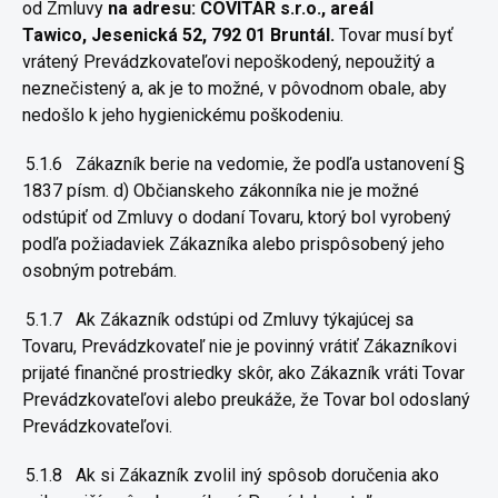
od Zmluvy
na adresu: COVITAR s.r.o., areál
Tawico,
Jesenická 52, 792 01 Bruntál.
Tovar musí byť
vrátený Prevádzkovateľovi nepoškodený, nepoužitý a
neznečistený a, ak je to možné, v pôvodnom obale, aby
nedošlo k jeho hygienickému poškodeniu.
5.1.6
Zákazník berie na vedomie, že podľa ustanovení §
1837 písm. d) Občianskeho zákonníka nie je možné
odstúpiť od Zmluvy o dodaní Tovaru, ktorý bol vyrobený
podľa požiadaviek Zákazníka alebo prispôsobený jeho
osobným potrebám.
5.1.7
Ak Zákazník odstúpi od Zmluvy týkajúcej sa
Tovaru,
Prevádzkovateľ nie je povinný vrátiť Zákazníkovi
prijaté finančné
prostriedky skôr, ako Zákazník vráti Tovar
Prevádzkovateľovi alebo
preukáže, že Tovar bol odoslaný
Prevádzkovateľovi.
5.1.8
Ak si Zákazník zvolil iný spôsob doručenia ako