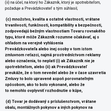
(ii) na účel, na ktorý ho Zákazník, ktorý je spotrebiteľom,
požaduje
a Prevádzkovateľ s tým súhlasil,
(c) množstvo, kvalita a ostatné vlastnosti, vrátane
trvanlivosti,
funkčnosti, kompatibility a bezpečnosti,
zodpovedajú bežným
vlastnostiam Tovaru rovnakého
typu, ktoré môže Zákazník rozumne
očakávať, aj s
ohľadom na verejné vyhlásenia
Prevádzkovateľa
alebo inej osoby v tom istom
zmluvnom reťazci, najmä
prostredníctvom reklamy
alebo označenia, to neplatí (i) ak Zákazník
nie je
spotrebiteľom, alebo (ii) ak Prevádzkovateľ
preukáže, že o
tom nevedel alebo že v čase uzavretia
Zmluvy to bolo upravené aspoň
porovnateľným
spôsobom, ako to bolo vykonané, alebo že
to
nemohlo ovplyvniť rozhodnutie o kúpe,
(d) Tovar je dodávaný s príslušenstvom, vrátane
obalu,
montážnych pokynov a iných pokynov na