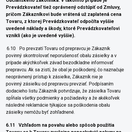
Občianskeho zákonníka. V takomto
prípade je
Prevádzkovateľ tiež oprávnený odstúpiť od Zmluvy,
pričom
Zákazníkovi bude vrátená už zaplatená cena
Tovaru, z ktorej
Prevádzkovateľ odpočíta vyššie
uvedené náklady a škody, ktoré
Prevádzkovateľovi
vznikli (ako je uvedené vyššie).
6.10
Po prevzatí Tovaru od prepravcu je Zákazník
povinný skontrolovať
neporušenosť obalu zásielky a v
prípade akýchkoľvek závad
bezodkladne informovať
prepravcu. Ak sa zistí, že obal je poškodený, čo
naznačuje
neoprávnený prístup k zásielke, Zákazník nie je
povinný
zásielku od prepravcu prevziať. Podpísaním
dodacieho listu Zákazník
potvrdzuje, že zásielka Tovaru
spĺňala všetky podmienky a požiadavky a
že akékoľvek
následné reklamácie týkajúce sa poškodenia obalu
zásielky
nemôžu byť zohľadnené.
6.11
Vzhľadom na povahu alebo spôsob použitia