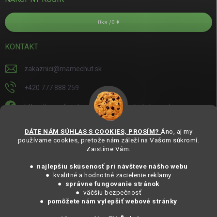
0
ks /
0 €
KONTAKT
zakaznici
@
mamechut.sk
+420 777 888 259
https://www.facebook.com/mamechut.slovensko
mamechut.slovensko
DÁTE NÁM SÚHLAS S COOKIES, PROSÍM?
Áno, aj my
používame cookies, pretože nám záleží na Vašom súkromí.
https://www.youtube.com/@mamechutczsk
Zaistíme Vám:
@mamechut.czsk
● najlepšiu skúsenosť pri návšteve nášho webu
● kvalitné a hodnotné zacielenie reklamy
●
správne fungovanie stránok
Copyright 2025
MámeChuť Organic
. Všechna práva vyhrazena.
● väčšiu bezpečnosť
Vytvořil Shoptet
● pomôžete nám vylepšiť webové stránky