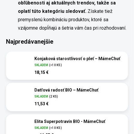
obľúbenosti aj aktuálnych trendov, takže sa
oplatí túto kategóriu sledovať.
Získate tiež
premyslenú kombináciu produktov, ktoré sa
vzájomne dopĺňajú a šetria vám čas pri rozhodovaní.
Najpredávanejšie
Konjaková starostlivosť o pleť – MámeChuť
SKLADEM
(>10 KS)
18,15 €
Datľová radosť BIO – MámeChuť
SKLADEM
(2 KS)
11,53 €
Elita Superpotravín BIO - MámeChuť
SKLADEM
(>10 KS)