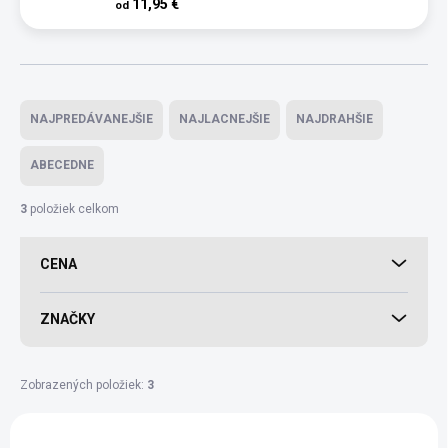
11,95 €
od
Radenie produktov
NAJPREDÁVANEJŠIE
NAJLACNEJŠIE
NAJDRAHŠIE
ABECEDNE
3
položiek celkom
CENA
ZNAČKY
Zobrazených položiek:
3
Výpis produktov
AKCIA
AKCIA