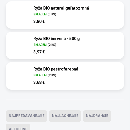
Ryža BIO natural guľatozrnná
SKLADEM
(3 KS)
3,80 €
Ryža BIO červená - 500 g
SKLADEM
(2 KS)
3,97 €
Ryža BIO pestrofarebná
SKLADEM
(2 KS)
3,68 €
Radenie produktov
NAJPREDÁVANEJŠIE
NAJLACNEJŠIE
NAJDRAHŠIE
ABECEDNE