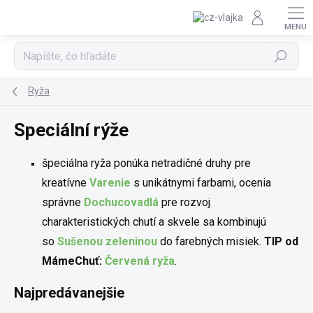
Prejsť na obsah
Hľadať
Ryža
Speciální rýže
špeciálna ryža ponúka netradičné druhy pre
kreatívne
Varenie
s unikátnymi farbami, ocenia
správne
Dochucovadlá
pre rozvoj
charakteristických chutí a skvele sa kombinujú
so
Sušenou zeleninou
do farebných misiek.
TIP od
MámeChuť:
Červená ryža
.
Najpredávanejšie