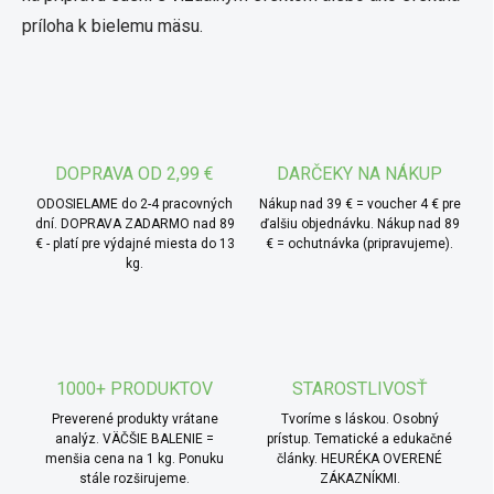
príloha k bielemu mäsu.
DOPRAVA OD 2,99 €
DARČEKY NA NÁKUP
ODOSIELAME do 2-4 pracovných
Nákup nad 39 € = voucher 4 € pre
dní. DOPRAVA ZADARMO nad 89
ďalšiu objednávku. Nákup nad 89
€ - platí pre výdajné miesta do 13
€ = ochutnávka (pripravujeme).
kg.
1000+ PRODUKTOV
STAROSTLIVOSŤ
Preverené produkty vrátane
Tvoríme s láskou. Osobný
analýz. VÄČŠIE BALENIE =
prístup. Tematické a edukačné
menšia cena na 1 kg. Ponuku
články. HEURÉKA OVERENÉ
stále rozširujeme.
ZÁKAZNÍKMI.