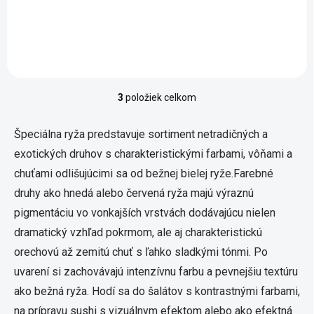
sfarbením a mierne
orieškovou chuťou. Vďaka
neodstránenej šupke si
zachováva plnú štruktúru a
pevnosť, čo z...
3
položiek celkom
Ovládacie prvky výpisu
Špeciálna ryža predstavuje sortiment netradičných a
exotických druhov s charakteristickými farbami, vôňami a
chuťami odlišujúcimi sa od bežnej bielej ryže.Farebné
druhy ako hnedá alebo červená ryža majú výraznú
pigmentáciu vo vonkajších vrstvách dodávajúcu nielen
dramatický vzhľad pokrmom, ale aj charakteristickú
orechovú až zemitú chuť s ľahko sladkými tónmi. Po
uvarení si zachovávajú intenzívnu farbu a pevnejšiu textúru
ako bežná ryža. Hodí sa do šalátov s kontrastnými farbami,
na prípravu sushi s vizuálnym efektom alebo ako efektná