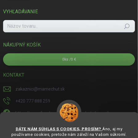
VYHĽADÁVANIE
Hľadať
NÁKUPNÝ KOŠÍK
0
ks /
0 €
KONTAKT
zakaznici
@
mamechut.sk
+420 777 888 259
https://www.facebook.com/mamechut.slovensko
mamechut.slovensko
DÁTE NÁM SÚHLAS S COOKIES, PROSÍM?
Áno, aj my
používame cookies, pretože nám záleží na Vašom súkromí.
https://www.youtube.com/@mamechutczsk