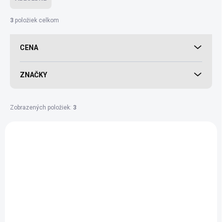
3
položiek celkom
CENA
ZNAČKY
Zobrazených položiek:
3
Výpis produktov
BIO
BIO