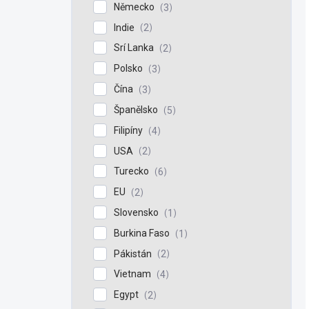
Německo
3
Indie
2
Srí Lanka
2
Polsko
3
Čína
3
Španělsko
5
Filipíny
4
USA
2
Turecko
6
EU
2
Slovensko
1
Burkina Faso
1
Pákistán
2
Vietnam
4
Egypt
2