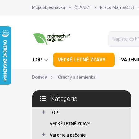
Prejsť na obsah
Moja objednávka
ČLÁNKY
Prečo MámeChuť
TOP
VEĽKÉ LETNÉ ZĽAVY
VARENI
Domov
Orechy a semienka
Bočný panel
Kategórie
Preskočiť kategórie
TOP
VEĽKÉ LETNÉ ZĽAVY
Varenie a pečenie