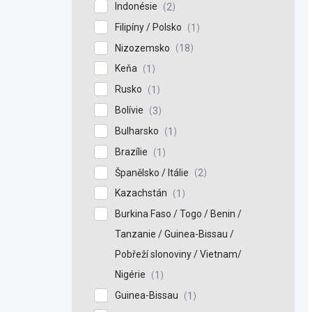
Indonésie
2
Filipíny / Polsko
1
Nizozemsko
18
Keňa
1
Rusko
1
Bolívie
3
Bulharsko
1
Brazílie
1
Španělsko / Itálie
2
Kazachstán
1
Burkina Faso / Togo / Benin /
Tanzanie / Guinea-Bissau /
Pobřeží slonoviny / Vietnam/
Nigérie
1
Guinea-Bissau
1