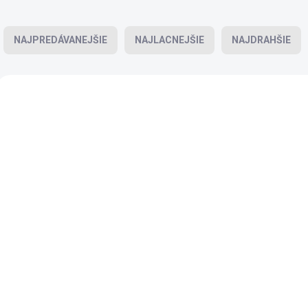
Radenie produktov
NAJPREDÁVANEJŠIE
NAJLACNEJŠIE
NAJDRAHŠIE
Výpis produktov
BIO
BIO
MÁMECHUŤ
MÁMECHUŤ
SKLADEM
S
(>10 KS)
Mak BIO modrý -
Tigrie orechy BI