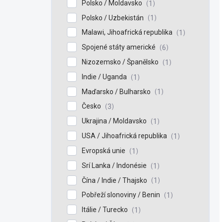
Polsko / Moldavsko
1
Polsko / Uzbekistán
1
Malawi, Jihoafrická republika
1
Spojené státy americké
6
Nizozemsko / Španělsko
1
Indie / Uganda
1
Maďarsko / Bulharsko
1
Česko
3
Ukrajina / Moldavsko
1
USA / Jihoafrická republika
1
Evropská unie
1
Srí Lanka / Indonésie
1
Čína / Indie / Thajsko
1
Pobřeží slonoviny / Benin
1
Itálie / Turecko
1