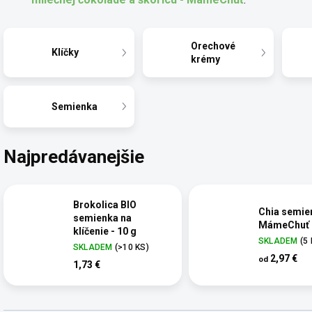
Orechové
Klíčky
krémy
Semienka
Najpredávanejšie
Brokolica BIO
Chia semien
semienka na
MámeChuť
klíčenie - 10 g
SKLADEM
(5
SKLADEM
(>10 KS)
2,97 €
od
1,73 €