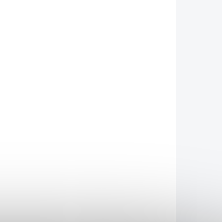
karamelom. Táto lahodná
kombinácia ponúka jedinečný
chuťový...
BIO
MÁMECHUŤ
KLADEM
SKLADEM
(3 KS)
(>10 KS)
vé
Konopné semienko
BIO nelúpané -
MámeChuť