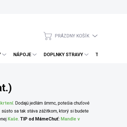
PRÁZDNY KOŠÍK
NÁKUPNÝ KOŠÍK
Y
NÁPOJE
DOPLNKY STRAVY
TELO & DOMO
t.)
krtení
. Dodajú jedlám šmrnc, potešia chuťové
ústo sa tak stáva zážitkom, ktorý si budete
enej
Kaše
.
TIP od MámeChuť:
Mandle v