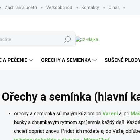
Zachráň a ušetri
Veľkoobchod
Kontakty
O nás
Hľadať
E A PEČENIE
ORECHY A SEMIENKA
SUŠENÉ PLOD
Ořechy a semínka (hlavní ka
orechy a semienka sú malým kúzlom pri
Varení
aj pri
Maš
bunky a chrumkavým rytmom spríjemnia každý deň. Každé s
chcieť dopriať znova. Pridať ich môžete aj do Vašej obľúb
mliečnej čokoláde a škoricu - MámeChuť
.