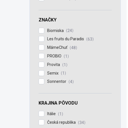
ZNAČKY
Biomiska
24
Les fruits du Paradis
63
MámeChuť
48
PROBIO
1
Provita
1
Semix
1
Sonnentor
4
KRAJINA PÔVODU
Itálie
1
Česká republika
34