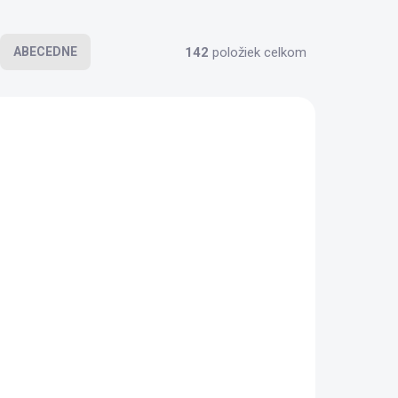
142
položiek celkom
ABECEDNE
MÁMECHUŤ
KLADEM
SKLADEM
(7 KS)
(6 KS)
O
Pistácie solené