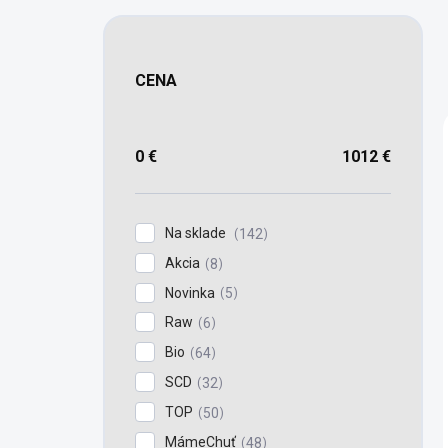
CENA
0
€
1012
€
Na sklade
142
Akcia
8
Novinka
5
Raw
6
Bio
64
SCD
32
TOP
50
MámeChuť
48