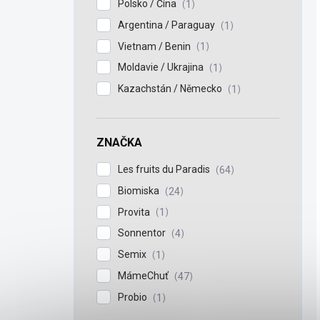
Polsko / Čína
1
Argentina / Paraguay
1
Vietnam / Benin
1
Moldavie / Ukrajina
1
Kazachstán / Německo
1
ZNAČKA
Les fruits du Paradis
64
Biomiska
24
Provita
1
Sonnentor
4
Semix
1
MámeChuť
47
Probio
1