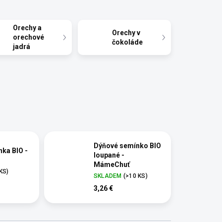
Orechy a
Orechy v
orechové
čokoláde
jadrá
Dýňové semínko BIO
ka BIO -
loupané -
MámeChuť
 KS)
SKLADEM
(>10 KS)
3,26 €