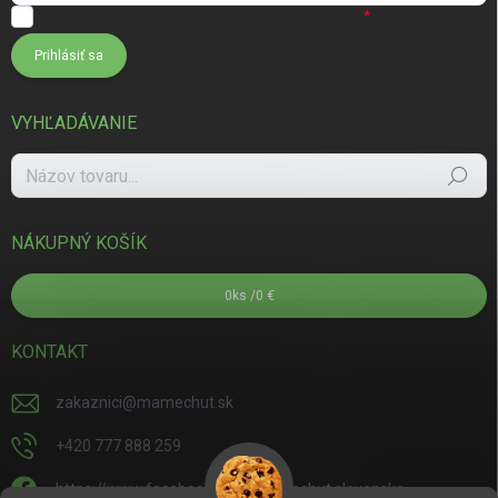
Súhlasím s
podmienkami ochrany osobných údajov
Prihlásiť sa
VYHĽADÁVANIE
Hľadať
NÁKUPNÝ KOŠÍK
0
ks /
0 €
KONTAKT
zakaznici
@
mamechut.sk
+420 777 888 259
https://www.facebook.com/mamechut.slovensko