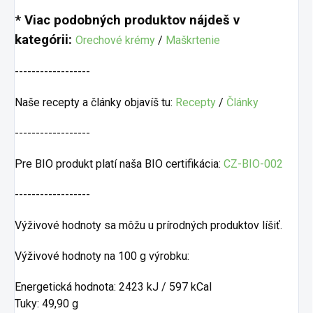
* Viac podobných produktov nájdeš v
kategórii:
Orechové krémy
/
Maškrtenie
------------------
Naše recepty a články objavíš tu:
Recepty
/
Články
------------------
Pre BIO produkt platí naša BIO certifikácia:
CZ-BIO-002
------------------
Výživové hodnoty sa môžu u prírodných produktov líšiť.
Výživové hodnoty na 100 g výrobku:
Energetická hodnota: 2423 kJ / 597 kCal
Tuky: 49,90 g