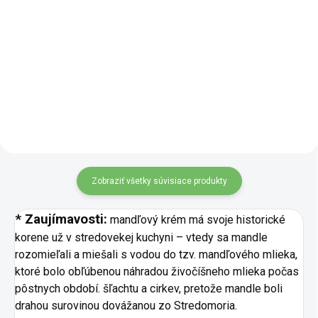
pikantnosť v dokonale
Predstav si pohárik, v ktorom sa
vyváženom pomere. Je ideálny
stretávajú slnkom vyzreté
ako netradičný doplnok k syrom,
marhule s jemne kvetinovým
grilovanému mäsu, do burgerov
nádychom levandule,
alebo k...
sladkosťou medu a delikátnou
chrumkavosťou mandlí. Táto
marhuľová...
Zobraziť všetky súvisiace produkty
* Zaujímavosti:
mandľový krém má svoje historické
korene už v stredovekej kuchyni – vtedy sa mandle
rozomieľali a miešali s vodou do tzv. mandľového mlieka,
ktoré bolo obľúbenou náhradou živočíšneho mlieka počas
pôstnych období. šľachtu a cirkev, pretože mandle boli
drahou surovinou dovážanou zo Stredomoria.