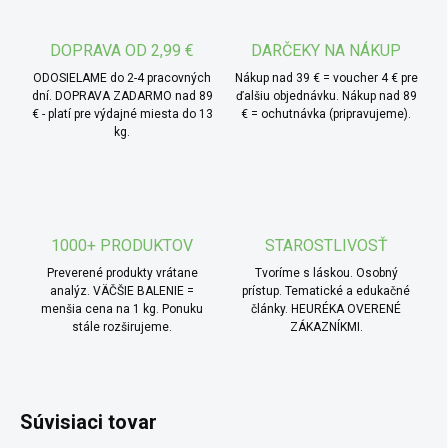
* TIP od MámeChuť:
skvele zjemní každé smoothie,
či už ovocné alebo zeleninové, využite ho na dochutenie
DOPRAVA OD 2,99 €
DARČEKY NA NÁKUP
rastlinného jogurtu, do ktorého prinesie plnú chuť a
ODOSIELAME do 2-4 pracovných
Nákup nad 39 € = voucher 4 € pre
krémovejšiu textúru, výborne sa hodí ako dip k čerstvému ​​
dní. DOPRAVA ZADARMO nad 89
ďalšiu objednávku. Nákup nad 89
€ - platí pre výdajné miesta do 13
€ = ochutnávka (pripravujeme).
ovociu – napríklad k jablkám, hruškám. pridajte ho do cesta
kg.
na domáce sušienky, brownies alebo koláče - dodá im
vláčnosť a prirodzene orieškovú chuť, po rozriedení s
trochou vody a citrónovej šťavy z neho vytvoríte
jednoduchú, ale chuťovo výraznú zálievku na šaláty, hodí
sa tiež do slaných omáčov ara prinesie jemnejší tón.
1000+ PRODUKTOV
STAROSTLIVOSŤ
Preverené produkty vrátane
Tvoríme s láskou. Osobný
analýz. VÄČŠIE BALENIE =
prístup. Tematické a edukačné
menšia cena na 1 kg. Ponuku
články. HEURÉKA OVERENÉ
stále rozširujeme.
ZÁKAZNÍKMI.
Súvisiaci tovar