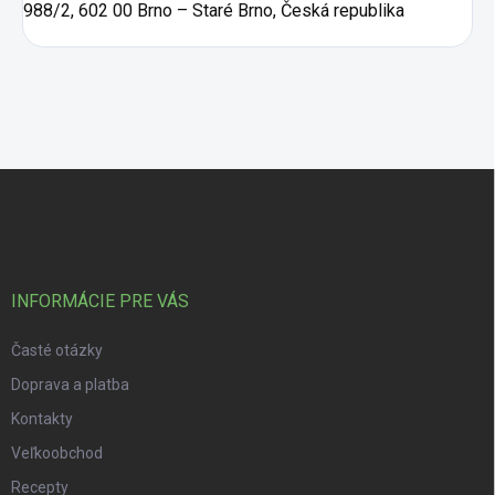
988/2, 602 00 Brno – Staré Brno, Česká republika
Zápätie
INFORMÁCIE PRE VÁS
Časté otázky
Doprava a platba
Kontakty
Veľkoobchod
Recepty