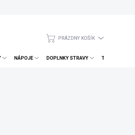
PRÁZDNY KOŠÍK
NÁKUPNÝ KOŠÍK
Y
NÁPOJE
DOPLNKY STRAVY
TELO & DOMO