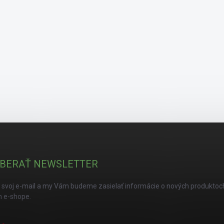
BERAŤ NEWSLETTER
 svoj e-mail a my Vám budeme zasielať informácie o nových produktoc
 e-shope.