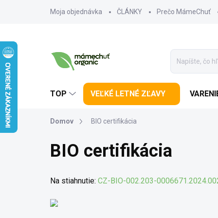
Prejsť na obsah
Moja objednávka
ČLÁNKY
Prečo MámeChuť
TOP
VEĽKÉ LETNÉ ZĽAVY
VARENI
Domov
BIO certifikácia
BIO certifikácia
Na stiahnutie:
CZ-BIO-002.203-0006671.2024.00