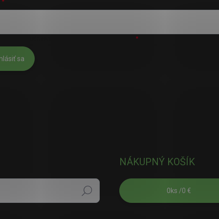
L
úhlasím s
podmienkami ochrany osobných údajov
hlásiť sa
NÁKUPNÝ KOŠÍK
0
ks /
0 €
Hľadať