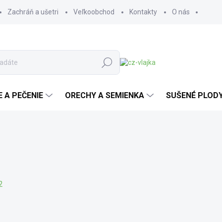
Zachráň a ušetri
Veľkoobchod
Kontakty
O nás
Hľadať
E A PEČENIE
ORECHY A SEMIENKA
SUŠENÉ PLOD
2