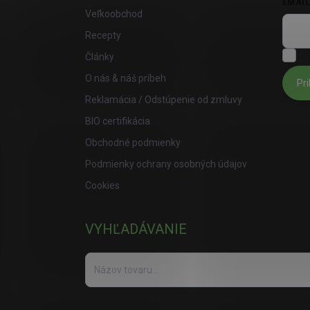
EMAI
Veľkoobchod
Recepty
S
Články
O nás & náš príbeh
Pri
Reklamácia / Odstúpenie od zmluvy
BIO certifikácia
Obchodné podmienky
Podmienky ochrany osobných údajov
Cookies
VYHĽADÁVANIE