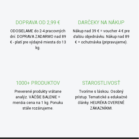
DOPRAVA OD 2,99 €
DARČEKY NA NÁKUP
ODOSIELAME do 2-4 pracovných
Nákup nad 39 € = voucher 4 € pre
dní. DOPRAVA ZADARMO nad 89
ďalšiu objednávku. Nákup nad 89
€ - platí pre výdajné miesta do 13
€ = ochutnávka (pripravujeme).
kg.
1000+ PRODUKTOV
STAROSTLIVOSŤ
Preverené produkty vrátane
Tvoríme s láskou. Osobný
analýz. VÄČŠIE BALENIE =
prístup. Tematické a edukačné
menšia cena na 1 kg. Ponuku
články. HEURÉKA OVERENÉ
stále rozširujeme.
ZÁKAZNÍKMI.