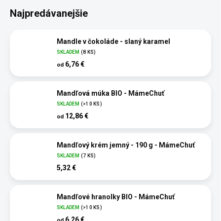
Najpredávanejšie
Mandle v čokoláde - slaný karamel
SKLADEM
(8 KS)
6,76 €
od
Mandľová múka BIO - MámeChuť
SKLADEM
(>10 KS)
12,86 €
od
Mandľový krém jemný - 190 g - MámeChuť
SKLADEM
(7 KS)
5,32 €
Mandľové hranolky BIO - MámeChuť
SKLADEM
(>10 KS)
6,26 €
od