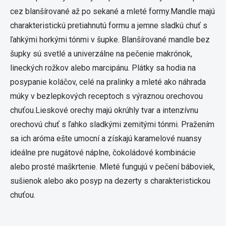
cez blanšírované až po sekané a mleté ​​formy.Mandle majú
charakteristickú pretiahnutú formu a jemne sladkú chuť s
ľahkými horkými tónmi v šupke. Blanšírované mandle bez
šupky sú svetlé a univerzálne na pečenie makrónok,
lineckých rožkov alebo marcipánu. Plátky sa hodia na
posypanie koláčov, celé na pralinky a mleté ​​ako náhrada
múky v bezlepkových receptoch s výraznou orechovou
chuťou.Lieskové orechy majú okrúhly tvar a intenzívnu
orechovú chuť s ľahko sladkými zemitými tónmi. Pražením
sa ich aróma ešte umocní a získajú karamelové nuansy
ideálne pre nugátové náplne, čokoládové kombinácie
alebo prosté maškrtenie. Mleté fungujú v pečení báboviek,
sušienok alebo ako posyp na dezerty s charakteristickou
chuťou.