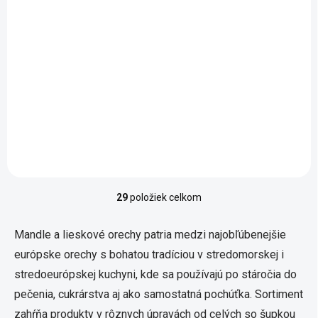
Jednotková cena:
28 € / 1 kg
Do košíka
V každom pohári nájdete len
jednu jedinú ingredienciu –
mandle, a práve vďaka tomu
môžete sami určovať, kam
až vás chuť a kreativita
dokážu. Tento krém nie je
vylepšovaný...
29
položiek celkom
Ovládacie prvky výpisu
Mandle a lieskové orechy patria medzi najobľúbenejšie
európske orechy s bohatou tradíciou v stredomorskej i
stredoeurópskej kuchyni, kde sa používajú po stáročia do
pečenia, cukrárstva aj ako samostatná pochúťka. Sortiment
zahŕňa produkty v rôznych úpravách od celých so šupkou