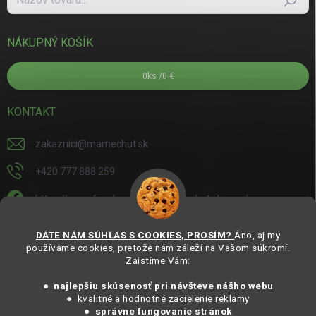
Hľadať
NÁKUPNÝ KOŠÍK
0
ks /
0 €
KONTAKT
zakaznici
@
mamechut.sk
+420 777 888 259
https://www.facebook.com/mamechut.slovensko
mamechut.slovensko
DÁTE NÁM SÚHLAS S COOKIES, PROSÍM?
Áno, aj my
používame cookies, pretože nám záleží na Vašom súkromí.
https://www.youtube.com/@mamechutczsk
Zaistíme Vám:
@mamechut.czsk
● najlepšiu skúsenosť pri návšteve nášho webu
● kvalitné a hodnotné zacielenie reklamy
●
správne fungovanie stránok