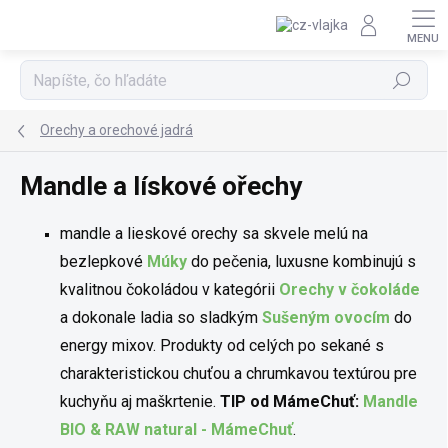
Prejsť na obsah
Hľadať
Orechy a orechové jadrá
Mandle a lískové ořechy
mandle a lieskové orechy sa skvele melú na
bezlepkové
Múky
do pečenia, luxusne kombinujú s
kvalitnou čokoládou v kategórii
Orechy v čokoláde
a dokonale ladia so sladkým
Sušeným ovocím
do
energy mixov. Produkty od celých po sekané s
charakteristickou chuťou a chrumkavou textúrou pre
kuchyňu aj maškrtenie.
TIP od MámeChuť:
Mandle
BIO & RAW natural - MámeChuť
.