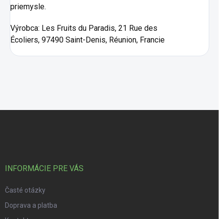
priemysle.
Výrobca:
Les Fruits du Paradis, 21 Rue des
Écoliers, 97490 Saint-Denis, Réunion, Francie
Zápätie
INFORMÁCIE PRE VÁS
Časté otázky
Doprava a platba