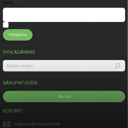
EMAIL
Súhlasím s
podmienkami ochrany osobných údajov
Prihlásiť sa
VYHĽADÁVANIE
Hľadať
NÁKUPNÝ KOŠÍK
0
ks /
0 €
KONTAKT
zakaznici
@
mamechut.sk