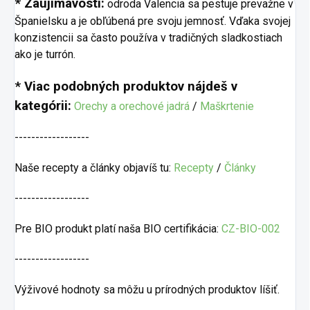
* Zaujímavosti:
odroda Valencia sa pestuje prevažne v
Španielsku a je obľúbená pre svoju jemnosť. Vďaka svojej
konzistencii sa často používa v tradičných sladkostiach
ako je turrón.
* Viac podobných produktov nájdeš v
kategórii:
Orechy a orechové jadrá
/
Maškrtenie
------------------
Naše recepty a články objavíš tu:
Recepty
/
Články
------------------
Pre BIO produkt platí naša BIO certifikácia:
CZ-BIO-002
------------------
Výživové hodnoty sa môžu u prírodných produktov líšiť.