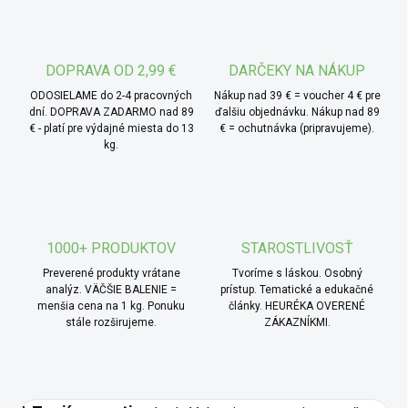
s hrozienkami a sušeným ovocím, rozmixuj ich na krém
alebo ich použi ako základ do mandľovej kaše.
DOPRAVA OD 2,99 €
DARČEKY NA NÁKUP
ODOSIELAME do 2-4 pracovných
Nákup nad 39 € = voucher 4 € pre
dní. DOPRAVA ZADARMO nad 89
ďalšiu objednávku. Nákup nad 89
€ - platí pre výdajné miesta do 13
€ = ochutnávka (pripravujeme).
kg.
1000+ PRODUKTOV
STAROSTLIVOSŤ
Preverené produkty vrátane
Tvoríme s láskou. Osobný
analýz. VÄČŠIE BALENIE =
prístup. Tematické a edukačné
menšia cena na 1 kg. Ponuku
články. HEURÉKA OVERENÉ
stále rozširujeme.
ZÁKAZNÍKMI.