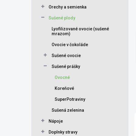
Orechy a semienka
Sušené plody
Lyofilizované ovocie (sušené
mrazom)
Ovocie v čokoláde
Sušené ovocie
Sušené prášky
Ovocné
Koreňové
SuperPotraviny
Sušená zelenina
Nápoje
Doplnky stravy