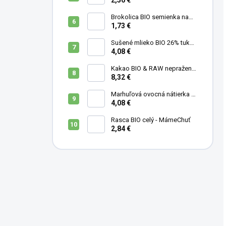
Brokolica BIO semienka na
klíčenie - 10 g
1,73 €
Sušené mlieko BIO 26% tuku -
MámeChuť
4,08 €
Kakao BIO & RAW nepražené
- MámeChuť
8,32 €
Marhuľová ovocná nátierka s
levanduľou, mandľami a
4,08 €
medom - 200 ml
Rasca BIO celý - MámeChuť
2,84 €