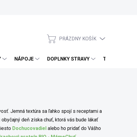
PRÁZDNY KOŠÍK
NÁKUPNÝ KOŠÍK
Y
NÁPOJE
DOPLNKY STRAVY
TELO & DOMO
avosť. Jemná textúra sa ľahko spojí s receptami a
j obyčajný deň získa chuť, ktorá vás bude lákať
miesto
Dochucovadiel
alebo ho pridať do Vášho
rachový proteín BIO - MámeChuť
.