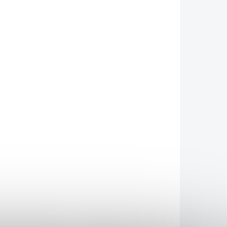
KLADEM
SKLADEM
(7 KS)
(4 KS)
k
Maliny BIO prášok -
MámeChuť
266,72 €
od
od 238,14 € bez DPH
Detail
etail
Prášok s prirodzene
sladkokyslou chuťou a sýtou
 prášok
ružovou farbou. Ideálne na
mletý
dochutenie dezertov, nápojov
lín,
i pečenia. * Hlavné
izované.
ingrediencie: maliny mleté ​​
sušenie
bio -...
va...