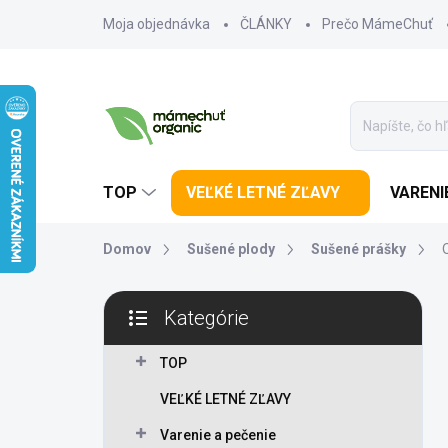
Prejsť na obsah
Moja objednávka
ČLÁNKY
Prečo MámeChuť
TOP
VEĽKÉ LETNÉ ZĽAVY
VARENI
Domov
Sušené plody
Sušené prášky
Bočný panel
Kategórie
Preskočiť kategórie
TOP
VEĽKÉ LETNÉ ZĽAVY
Varenie a pečenie