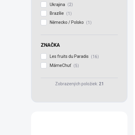
Ukrajina
2
Brazílie
1
Německo / Polsko
1
ZNAČKA
Les fruits du Paradis
16
MámeChuť
5
Zobrazených položiek:
21
Máte otázku?