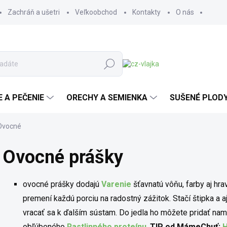
Zachráň a ušetri
Veľkoobchod
Kontakty
O nás
Hľadať
E A PEČENIE
ORECHY A SEMIENKA
SUŠENÉ PLOD
Ovocné
Ovocné prášky
ovocné prášky dodajú
Varenie
šťavnatú vôňu, farby aj hr
premení každú porciu na radostný zážitok. Stačí štipka a a
vracať sa k ďalším sústam. Do jedla ho môžete pridať na
obľúbeného
Rastlinného proteínu
.
TIP od MámeChuť:
H