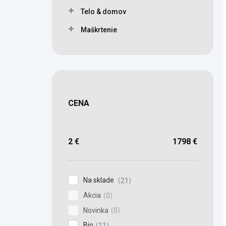
Telo & domov
Maškrtenie
CENA
2
€
1798
€
Na sklade
21
Akcia
0
Novinka
0
Bio
11