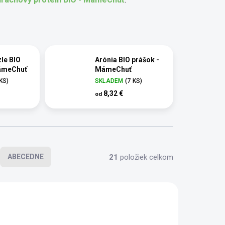
zle BIO
Arónia BIO prášok -
MámeChuť
MámeChuť
 KS)
SKLADEM
(7 KS)
8,32 €
od
21
položiek celkom
ABECEDNE
BIO
SCD