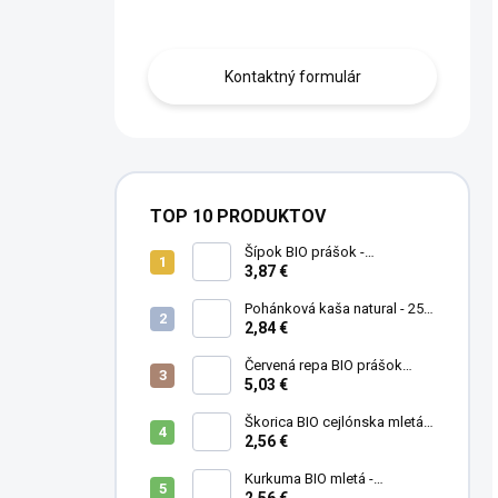
Obráťte sa na nás.
Kontaktný formulár
TOP 10 PRODUKTOV
Šípok BIO prášok -
MámeChuť
3,87 €
Pohánková kaša natural - 250
g
2,84 €
Červená repa BIO prášok
(cvikla) - MámeChuť
5,03 €
Škorica BIO cejlónska mletá -
MámeChuť
2,56 €
Kurkuma BIO mletá -
MámeChuť
2,56 €