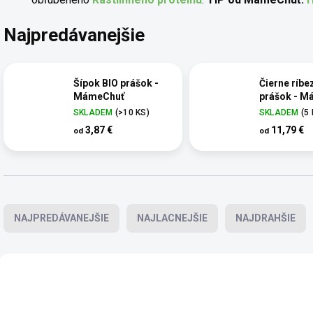
Najpredávanejšie
Šípok BIO prášok -
Čierne ríbe
MámeChuť
prášok - 
SKLADEM
(>10 KS)
SKLADEM
(5
3,87 €
11,79 €
od
od
Radenie produktov
NAJPREDÁVANEJŠIE
NAJLACNEJŠIE
NAJDRAHŠIE
Výpis produktov
SCD
BIO
MÁMECHUŤ