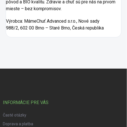
pôvod a BIO kvalitu. Zdravie a chuť sú pre nás na prvom
mieste – bez kompromisov.
Výrobca:
MámeChuť Advanced s.r.o., Nové sady
988/2, 602 00 Brno – Staré Brno, Česká republika
Zápätie
INFORMÁCIE PRE VÁS
Časté otázky
Doprava a platba