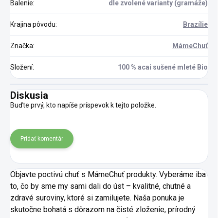
Balenie
:
dle zvolené varianty (gramáže)
Krajina pôvodu
:
Brazílie
Značka
:
MámeChuť
Složení
:
100 % acai sušené mleté Bio
Diskusia
Buďte prvý, kto napíše príspevok k tejto položke.
Pridať komentár
Objavte poctivú chuť s MámeChuť produkty. Vyberáme iba
to, čo by sme my sami dali do úst – kvalitné, chutné a
zdravé suroviny, ktoré si zamilujete. Naša ponuka je
skutočne bohatá s dôrazom na čisté zloženie, prírodný