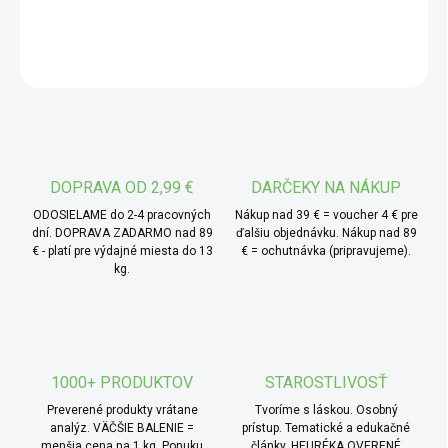
DETAILNÉ INFORMÁCIE
chuťový charakter. Plody acai sú po usušení jemne
rozomleté ​​na prášok, vďaka čomu vzniká surovina s veľmi
OPÝTAŤ SA
jemnou konzistenciou, ktorá sa ľahko zapracováva do
rôznych receptov bez nutnosti ďalšej úpravy.
* TIP od MámeChuť:
vyskúšaj pridať malé množstvo
do smoothie, domácich dezertov alebo raňajkových
misiek, kde prášok zároveň prirodzene zafarbí celý
DOPRAVA OD 2,99 €
DARČEKY NA NÁKUP
pokrm.
ODOSIELAME do 2-4 pracovných
Nákup nad 39 € = voucher 4 € pre
dní. DOPRAVA ZADARMO nad 89
ďalšiu objednávku. Nákup nad 89
€ - platí pre výdajné miesta do 13
€ = ochutnávka (pripravujeme).
kg.
1000+ PRODUKTOV
STAROSTLIVOSŤ
Preverené produkty vrátane
Tvoríme s láskou. Osobný
analýz. VÄČŠIE BALENIE =
prístup. Tematické a edukačné
menšia cena na 1 kg. Ponuku
články. HEURÉKA OVERENÉ