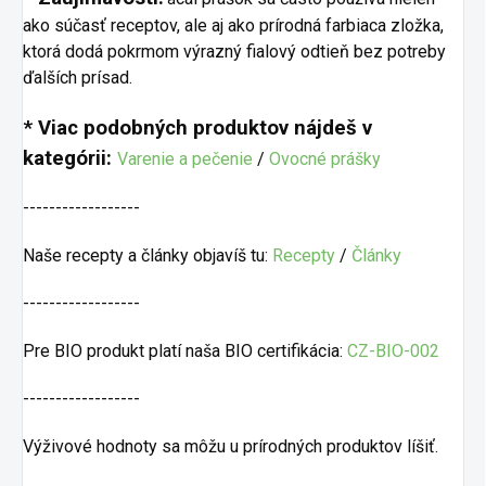
ako súčasť receptov, ale aj ako prírodná farbiaca zložka,
ktorá dodá pokrmom výrazný fialový odtieň bez potreby
ďalších prísad.
* Viac podobných produktov nájdeš v
kategórii:
Varenie a pečenie
/
Ovocné prášky
------------------
Naše recepty a články objavíš tu:
Recepty
/
Články
------------------
Pre BIO produkt platí naša BIO certifikácia:
CZ-BIO-002
------------------
Výživové hodnoty sa môžu u prírodných produktov líšiť.