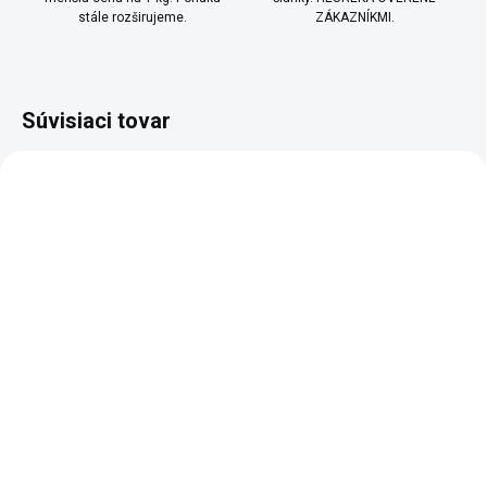
stále rozširujeme.
ZÁKAZNÍKMI.
Súvisiaci tovar
BIO
BIO
SCD
SCD
SKLADEM
SKLADEM
(>10 KS)
(1 KS)
Zeler BIO koreňový
Cibuľa BIO prášok
prášok