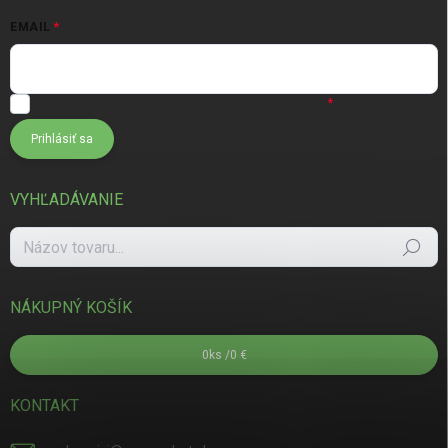
EMAIL
Súhlasím s
podmienkami ochrany osobných údajov
Prihlásiť sa
VYHĽADÁVANIE
Hľadať
NÁKUPNÝ KOŠÍK
0
ks /
0 €
KONTAKT