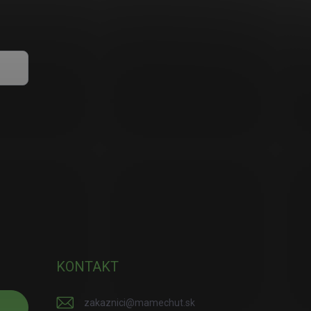
KONTAKT
zakaznici
@
mamechut.sk