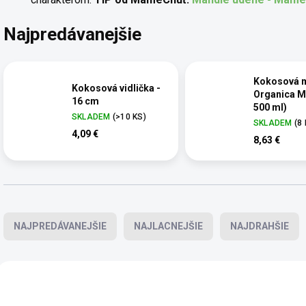
Najpredávanejšie
Kokosová 
Kokosová vidlička -
Organica M 
16 cm
500 ml)
SKLADEM
(>10 KS)
SKLADEM
(8
4,09 €
8,63 €
Radenie produktov
NAJPREDÁVANEJŠIE
NAJLACNEJŠIE
NAJDRAHŠIE
Výpis produktov
TOP