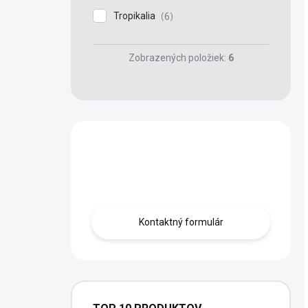
Tropikalia
6
Zobrazených položiek:
6
Máte otázku?
Obráťte sa na nás.
Kontaktný formulár