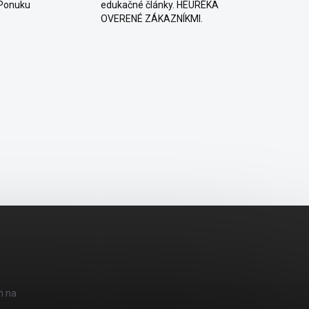
 Ponuku
edukačné články. HEURÉKA
OVERENÉ ZÁKAZNÍKMI.
h na