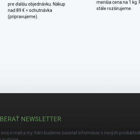
menšia cena na 1 kg.
pre ďalšiu objednávku. Nákup
stále rozširujeme.
nad 89 € = ochutnávka
(pripravujeme).
BERAŤ NEWSLETTER
 svoj e-mail a my Vám budeme zasielať informácie o nových produktoc
 e-shope.