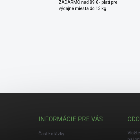
ZADARMO nad 89 € - platí pre
výdajné miesta do 13 kg.
Zápätie
INFORMÁCIE PRE VÁS
ODO
Vložte
Časté otázky
našom