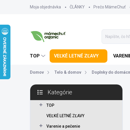
Prejsť na obsah
Moja objednávka
ČLÁNKY
Prečo MámeChuť
TOP
VEĽKÉ LETNÉ ZĽAVY
VARENI
Domov
Telo & domov
Doplnky do domácn
Bočný panel
Kategórie
Preskočiť kategórie
TOP
VEĽKÉ LETNÉ ZĽAVY
Varenie a pečenie