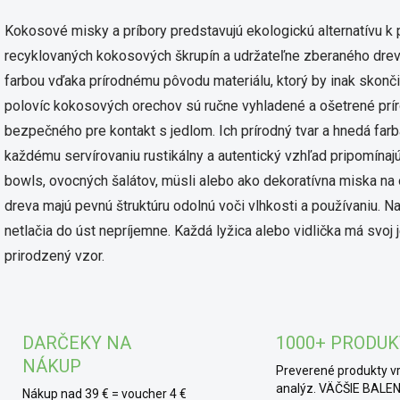
Kokosové misky a príbory predstavujú ekologickú alternatívu 
recyklovaných kokosových škrupín a udržateľne zberaného dreva.
farbou vďaka prírodnému pôvodu materiálu, ktorý by inak skon
polovíc kokosových orechov sú ručne vyhladené a ošetrené prí
bezpečného pre kontakt s jedlom. Ich prírodný tvar a hnedá farb
každému servírovaniu rustikálny a autentický vzhľad pripomínaj
bowls, ovocných šalátov, müsli alebo ako dekoratívna miska na
dreva majú pevnú štruktúru odolnú voči vlhkosti a používaniu. N
netlačia do úst nepríjemne. Každá lyžica alebo vidlička má svoj 
prirodzený vzor.
DARČEKY NA
1000+ PRODU
NÁKUP
Preverené produkty v
analýz. VÄČŠIE BALEN
Nákup nad 39 € = voucher 4 €