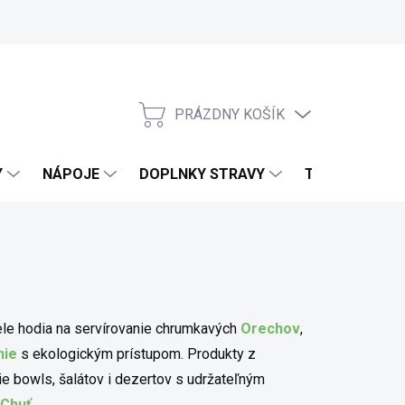
PRÁZDNY KOŠÍK
NÁKUPNÝ KOŠÍK
Y
NÁPOJE
DOPLNKY STRAVY
TELO & DOMO
ele hodia na servírovanie chrumkavých
Orechov
,
nie
s ekologickým prístupom. Produkty z
e bowls, šalátov i dezertov s udržateľným
Chuť
.