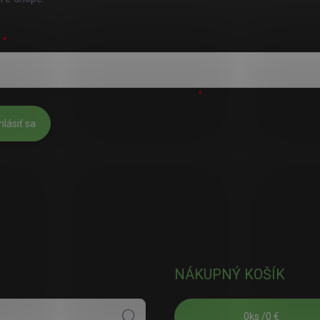
L
úhlasím s
podmienkami ochrany osobných údajov
hlásiť sa
NÁKUPNÝ KOŠÍK
0
ks /
0 €
Hľadať