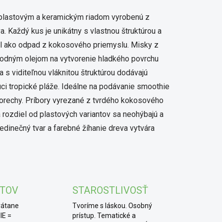
k plastovým a keramickým riadom vyrobenú z
 Každý kus je unikátny s vlastnou štruktúrou a
čil ako odpad z kokosového priemyslu. Misky z
rodným olejom na vytvorenie hladkého povrchu
a s viditeľnou vláknitou štruktúrou dodávajú
úci tropické pláže. Ideálne na podávanie smoothie
 orechy. Príbory vyrezané z tvrdého kokosového
a rozdiel od plastových variantov sa neohýbajú a
jedinečný tvar a farebné žíhanie dreva vytvára
KTOV
STAROSTLIVOSŤ
rátane
Tvoríme s láskou. Osobný
IE =
prístup. Tematické a