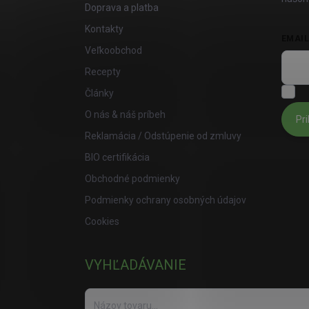
Doprava a platba
Kontakty
EMAI
Veľkoobchod
Recepty
S
Články
O nás & náš príbeh
Pri
Reklamácia / Odstúpenie od zmluvy
BIO certifikácia
Obchodné podmienky
Podmienky ochrany osobných údajov
Cookies
VYHĽADÁVANIE