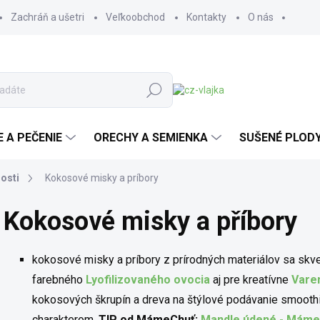
Zachráň a ušetri
Veľkoobchod
Kontakty
O nás
Hľadať
E A PEČENIE
ORECHY A SEMIENKA
SUŠENÉ PLOD
osti
Kokosové misky a príbory
Kokosové misky a příbory
kokosové misky a príbory z prírodných materiálov sa skv
farebného
Lyofilizovaného ovocia
aj pre kreatívne
Vare
kokosových škrupín a dreva na štýlové podávanie smoothi
charakterom.
TIP od MámeChuť:
Mandle údené - Máme