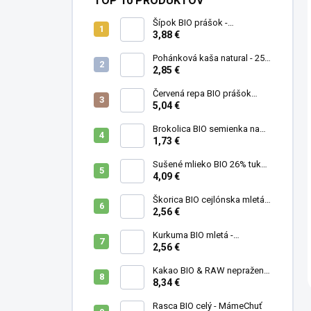
TOP 10 PRODUKTOV
Šípok BIO prášok -
MámeChuť
3,88 €
Pohánková kaša natural - 250
g
2,85 €
Červená repa BIO prášok
(cvikla) - MámeChuť
5,04 €
Brokolica BIO semienka na
klíčenie - 10 g
1,73 €
Sušené mlieko BIO 26% tuku -
MámeChuť
4,09 €
Škorica BIO cejlónska mletá -
MámeChuť
2,56 €
Kurkuma BIO mletá -
MámeChuť
2,56 €
Kakao BIO & RAW nepražené
- MámeChuť
8,34 €
Rasca BIO celý - MámeChuť