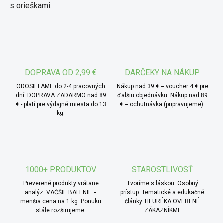
s orieškami.
DOPRAVA OD 2,99 €
DARČEKY NA NÁKUP
ODOSIELAME do 2-4 pracovných
Nákup nad 39 € = voucher 4 € pre
dní. DOPRAVA ZADARMO nad 89
ďalšiu objednávku. Nákup nad 89
€ - platí pre výdajné miesta do 13
€ = ochutnávka (pripravujeme).
kg.
1000+ PRODUKTOV
STAROSTLIVOSŤ
Preverené produkty vrátane
Tvoríme s láskou. Osobný
analýz. VÄČŠIE BALENIE =
prístup. Tematické a edukačné
menšia cena na 1 kg. Ponuku
články. HEURÉKA OVERENÉ
stále rozširujeme.
ZÁKAZNÍKMI.