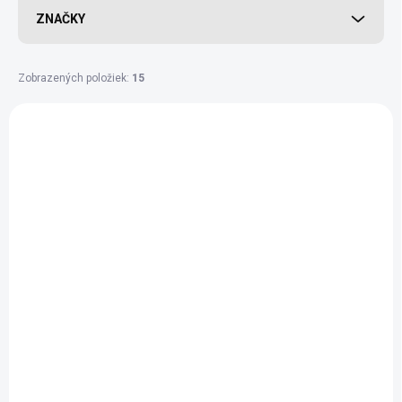
ZNAČKY
Zobrazených položiek:
15
Výpis produktov
BIO
TOP
MÁMECHUŤ
SKLADEM
(>10 KS)
SKLADEM
(>10 KS)
Konopný proteín
Hrachový proteín BIO
45,09 €
od
- MámeChuť
od 40,26 € bez DPH