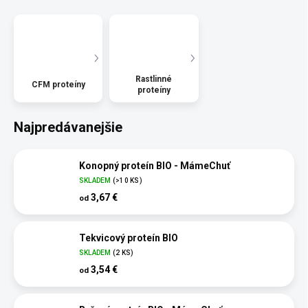
Rastlinné
CFM proteíny
proteíny
Najpredávanejšie
Konopný proteín BIO - MámeChuť
SKLADEM
(>10 KS)
3,67 €
od
Tekvicový proteín BIO
SKLADEM
(2 KS)
3,54 €
od