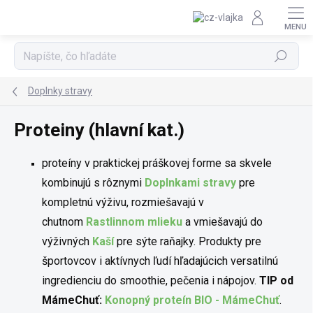
Prejsť na obsah
Hľadať
Doplnky stravy
Proteiny (hlavní kat.)
proteíny v praktickej práškovej forme sa skvele
kombinujú s rôznymi
Doplnkami stravy
pre
kompletnú výživu, rozmiešavajú v
chutnom
Rastlinnom mlieku
a vmiešavajú do
výživných
Kaší
pre sýte raňajky. Produkty pre
športovcov i aktívnych ľudí hľadajúcich versatilnú
ingredienciu do smoothie, pečenia i nápojov.
TIP od
MámeChuť:
Konopný proteín BIO - MámeChuť
.