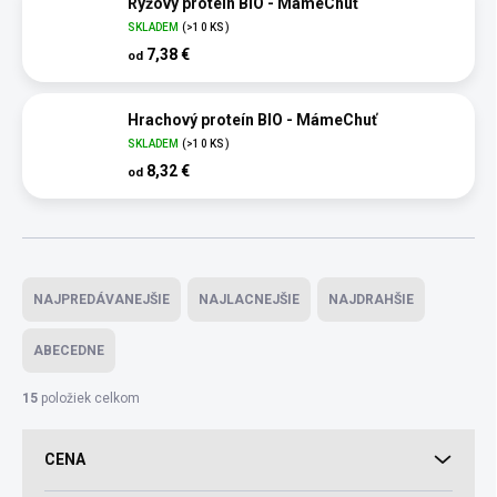
Ryžový proteín BIO - MámeChuť
SKLADEM
(>10 KS)
7,38 €
od
Hrachový proteín BIO - MámeChuť
SKLADEM
(>10 KS)
8,32 €
od
Radenie produktov
NAJPREDÁVANEJŠIE
NAJLACNEJŠIE
NAJDRAHŠIE
ABECEDNE
15
položiek celkom
CENA