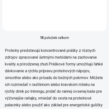
Yang a esenciu Ľadvín a Yin
Plic. V ľadvinách je uložený
zdroj našej všetkej energie,
preto je húsenica čiže
Cordyceps z...
15
položiek celkom
Ovládacie prvky výpisu
Proteíny predstavujú koncentrované prášky z rôznych
zdrojov spracované šetrnými metódami na zachovanie
kvality a prirodzenej chuti.Práškové formy umožňujú ľahké
dávkovanie a rýchlu prípravu proteínových nápojov,
smoothie alebo ako prísadu do bežných pokrmov. Môžete
ich rozmiešať v rastlinnom alebo kravskom mlieku na
rýchly drink po tréningu, pridať do rannej ovsenej kaše pre
výživnejšie raňajky, vmiešať do cesta na proteínové
palacinky alebo použiť ako základ pre energetické guličky