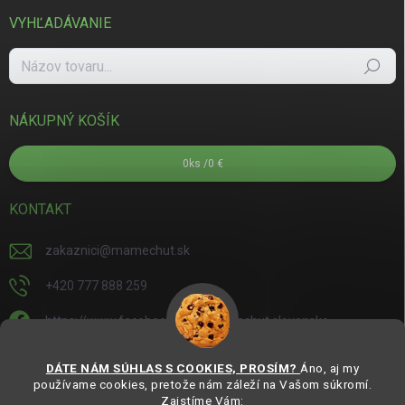
VYHĽADÁVANIE
Hľadať
NÁKUPNÝ KOŠÍK
0
ks /
0 €
KONTAKT
zakaznici
@
mamechut.sk
+420 777 888 259
https://www.facebook.com/mamechut.slovensko
mamechut.slovensko
DÁTE NÁM SÚHLAS S COOKIES, PROSÍM?
Áno, aj my
používame cookies, pretože nám záleží na Vašom súkromí.
https://www.youtube.com/@mamechutczsk
Zaistíme Vám: