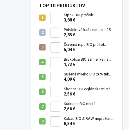
TOP 10 PRODUKTOV
Šípok BIO prášok -
MámeChuť
3,88 €
Pohánková kaša natural - 250
g
2,85 €
Červená repa BIO prášok
(cvikla) - MámeChuť
5,04 €
Brokolica BIO semienka na
klíčenie - 10 g
1,73 €
Sušené mlieko BIO 26% tuku -
MámeChuť
4,09 €
Škorica BIO cejlónska mletá -
MámeChuť
2,56 €
Kurkuma BIO mletá -
MámeChuť
2,56 €
Kakao BIO & RAW nepražené
- MámeChuť
8,34 €