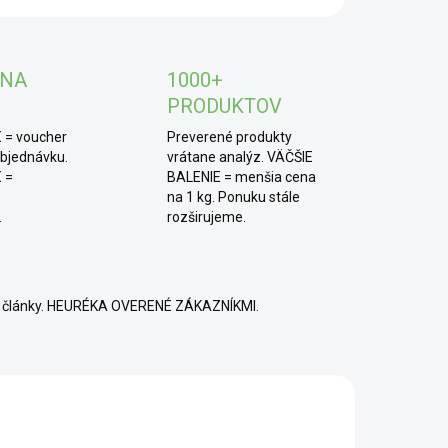
bu
a dobre sa zapracováva do ciest aj zmesí.
TIP od MámeChuť:
pridajte 1–2 lyžice
 NA
1000+
amového proteínu do banánového smoothie spolu s
PRODUKTOV
linným mliekom, škoricou a lyžičkou kakaového
ku. Vznikne jemný, krémový nápoj vhodný na raňajky
 = voucher
Preverené produkty
ko desiata.
objednávku.
vrátane analýz. VÄČŠIE
 =
BALENIE = menšia cena
na 1 kg. Ponuku stále
.
rozširujeme.
né články. HEURÉKA OVERENÉ ZÁKAZNÍKMI.
BIO
P
TOP