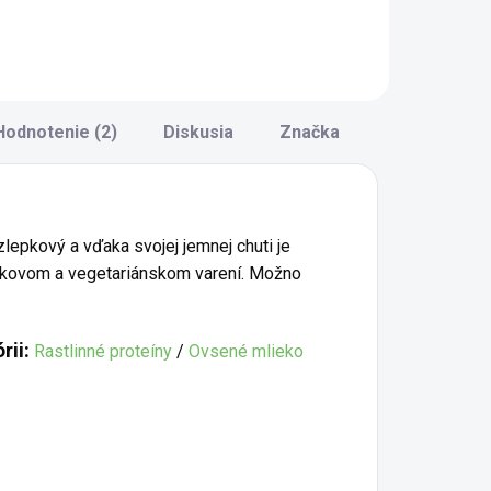
krémom, ktorý
xtraktu ponúka
posúva kreativitu v
ýraznú chuť a
kuchyni na novú
emnú
úroveň. Tento
onzistenciu. Je
krém je vytvorený
deálny na použitie
na základe
Hodnotenie (2)
Diskusia
Značka
 ázijskej kuchyni,
ovseného základu
o karí, polievok,
(92,4%) a je...
ezertov,...
epkový a vďaka svojej jemnej chuti je
epkovom a vegetariánskom varení. Možno
rii:
Rastlinné proteíny
/
Ovsené mlieko