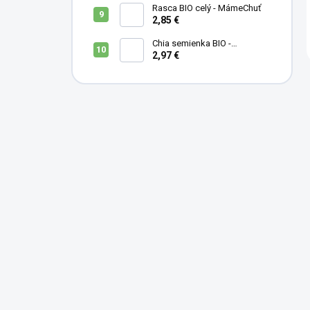
Rasca BIO celý - MámeChuť
2,85 €
Chia semienka BIO -
MámeChuť
2,97 €