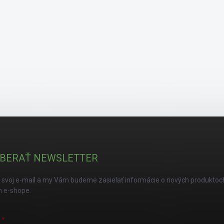
BERAŤ NEWSLETTER
 svoj e-mail a my Vám budeme zasielať informácie o nových produktoc
 e-shope.
L