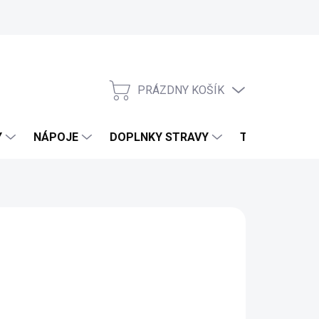
PRÁZDNY KOŠÍK
NÁKUPNÝ KOŠÍK
Y
NÁPOJE
DOPLNKY STRAVY
TELO & DOMO
TS DU PARADIS
d
2,23 €
1,99 €
bez DPH
otková cena:
ĽTE VARIANT