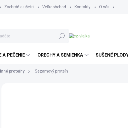
Zachráň a ušetri
Veľkoobchod
Kontakty
O nás
Hľadať
E A PEČENIE
ORECHY A SEMIENKA
SUŠENÉ PLOD
inné proteíny
Sezamový proteín
2 hodnotenia
Podrobnosti hodnotenia
ZNAČKA:
LES FRUI
o
od
Jedn
ZVO