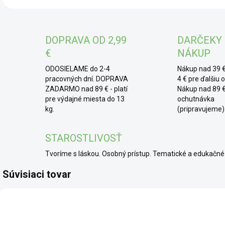
far
* 
DOPRAVA OD 2,99
DARČEKY
sez
€
NÁKUP
rast
práš
ODOSIELAME do 2-4
Nákup nad 39 €
aj a
pracovných dní. DOPRAVA
4 € pre ďalšiu 
ZADARMO nad 89 € - platí
Nákup nad 89 €
pre výdajné miesta do 13
ochutnávka
kg.
(pripravujeme)
STAROSTLIVOSŤ
Tvoríme s láskou. Osobný prístup. Tematické a edukač
Súvisiaci tovar
SCD
SCD
SCD
TOP
TO