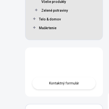
Včelie produkty
Zelené potraviny
Telo & domov
Maškrtenie
Máte otázku?
Obráťte sa na nás.
Kontaktný formulár