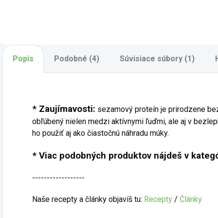
ideálnou voľbou
kokosového
e
pre ľahší variant
extraktu má
v
tradičného
intenzívnu chuť,
j
kokosového
zamatovú
k
mlieka. Je výborné
štruktúru a
i
do polievok,
vynikajúce
Popis
Podobné (4)
Súvisiace súbory (1)
v
omáčok, karí alebo
kulinárske využitie.
d
do sladkých...
Hodí sa do
d
thajských omáčok,
dezertov,...
* Zaujímavosti:
sezamový proteín je prirodzene bezl
obľúbený nielen medzi aktívnymi ľuďmi, ale aj v bezl
ho použiť aj ako čiastočnú náhradu múky.
* Viac podobných produktov nájdeš v kategó
------------------
Naše recepty a články objavíš tu:
Recepty
/
Články