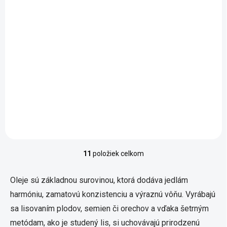
7,23 € bez DPH
Jednotková cena:
10,80 € / 1 l
Do košíka
BIO slnečnicový olej je
univerzálny rastlinný olej
vhodný na každodenné
použitie v teplej kuchyni.
Vďaka jemnej chuti a vyššej
tepelnej stabilite je ideálny
na pečenie,...
11
položiek celkom
Ovládacie prvky výpisu
Oleje sú základnou surovinou, ktorá dodáva jedlám
harmóniu, zamatovú konzistenciu a výraznú vôňu. Vyrábajú
sa lisovaním plodov, semien či orechov a vďaka šetrným
metódam, ako je studený lis, si uchovávajú prirodzenú