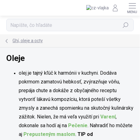
Prejsť na obsah
Hľadať
Ghí, oleje a octy
Oleje
olej je tajný kľúč k harmónii v kuchyni. Dodáva
pokrmom zamatovú hebkosť, zvýrazňuje vôňu,
prepája chute a dokáže z obyčajného receptu
vytvoriť lákavú kompozíciu, ktorá poteší všetky
zmysly a zanechá spomienku na skutočný kulinársky
zážitok. Nielen, že má veľa využití pri
Varení
,
dokonale sa hodí aj na
Pečenie
. Nahradiť ho môžete
aj
Prepusteným maslom
.
TIP od