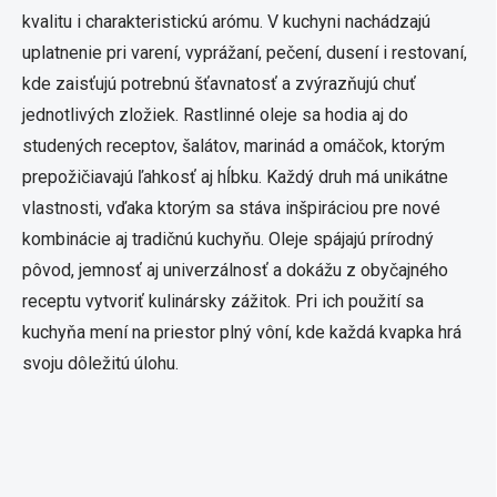
kvalitu i charakteristickú arómu. V kuchyni nachádzajú
uplatnenie pri varení, vyprážaní, pečení, dusení i restovaní,
kde zaisťujú potrebnú šťavnatosť a zvýrazňujú chuť
jednotlivých zložiek. Rastlinné oleje sa hodia aj do
studených receptov, šalátov, marinád a omáčok, ktorým
prepožičiavajú ľahkosť aj hĺbku. Každý druh má unikátne
vlastnosti, vďaka ktorým sa stáva inšpiráciou pre nové
kombinácie aj tradičnú kuchyňu. Oleje spájajú prírodný
pôvod, jemnosť aj univerzálnosť a dokážu z obyčajného
receptu vytvoriť kulinársky zážitok. Pri ich použití sa
kuchyňa mení na priestor plný vôní, kde každá kvapka hrá
svoju dôležitú úlohu.