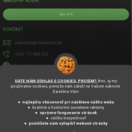
NÁKUPNÝ KOŠÍK
0
ks /
0 €
KONTAKT
zakaznici
@
mamechut.sk
+420 777 888 259
https://www.facebook.com/mamechut.slovensko
mamechut.slovensko
DÁTE NÁM SÚHLAS S COOKIES, PROSÍM?
Áno, aj my
používame cookies, pretože nám záleží na Vašom súkromí.
https://www.youtube.com/@mamechutczsk
Zaistíme Vám:
@mamechut.czsk
● najlepšiu skúsenosť pri návšteve nášho webu
● kvalitné a hodnotné zacielenie reklamy
●
správne fungovanie stránok
Copyright 2025
MámeChuť Organic
. Všechna práva vyhrazena.
● väčšiu bezpečnosť
Vytvořil Shoptet
● pomôžete nám vylepšiť webové stránky