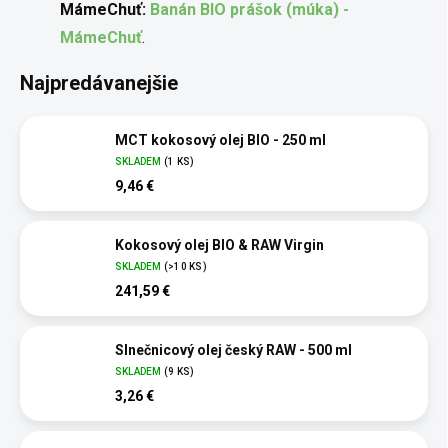
MámeChuť:
Banán BIO prášok (múka) -
MámeChuť
.
Najpredávanejšie
MCT kokosový olej BIO - 250 ml
SKLADEM
(1 KS)
9,46 €
Kokosový olej BIO & RAW Virgin
SKLADEM
(>10 KS)
241,59 €
Slnečnicový olej český RAW - 500 ml
SKLADEM
(9 KS)
3,26 €