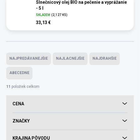
Slnečnicový olej BIO na pečenie a vyprážanie
- 5 l
SKLADEM
(2,127 KS)
33,13 €
Radenie produktov
NAJPREDÁVANEJŠIE
NAJLACNEJŠIE
NAJDRAHŠIE
ABECEDNE
11
položiek celkom
CENA
ZNAČKY
KRAJINA PÔVODU