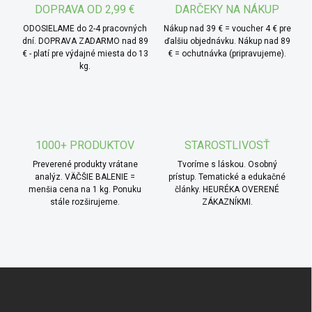
DOPRAVA OD 2,99 €
DARČEKY NA NÁKUP
ODOSIELAME do 2-4 pracovných
Nákup nad 39 € = voucher 4 € pre
dní. DOPRAVA ZADARMO nad 89
ďalšiu objednávku. Nákup nad 89
€ - platí pre výdajné miesta do 13
€ = ochutnávka (pripravujeme).
kg.
1000+ PRODUKTOV
STAROSTLIVOSŤ
Preverené produkty vrátane
Tvoríme s láskou. Osobný
analýz. VÄČŠIE BALENIE =
prístup. Tematické a edukačné
menšia cena na 1 kg. Ponuku
články. HEURÉKA OVERENÉ
stále rozširujeme.
ZÁKAZNÍKMI.
Zápätie