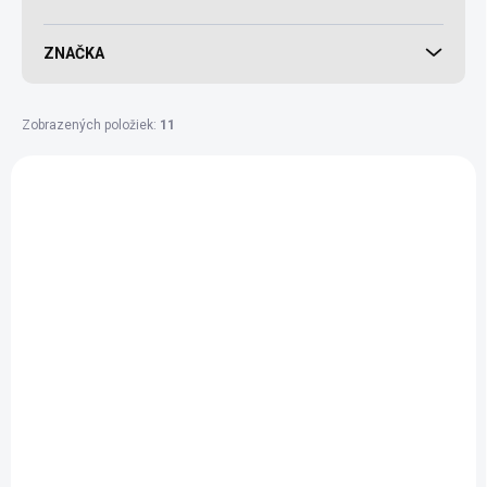
ZNAČKA
Zobrazených položiek:
11
Výpis produktov
BIO
NOVINKA
BIO
SKLADEM
SKLADEM
(2,127 KS)
(2 KS)
Slnečnicový olej BIO
Tekvicový olej BIO
na pečenie a
panenský - 250 ml