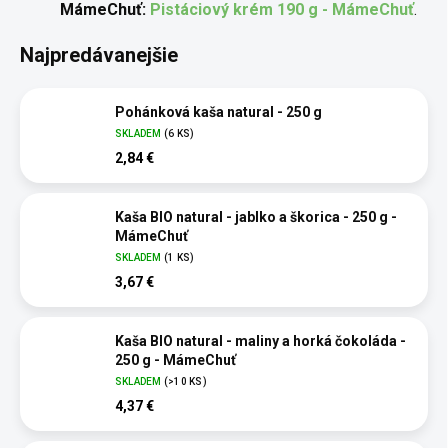
MámeChuť:
Pistáciový krém 190 g - MámeChuť
.
Najpredávanejšie
Pohánková kaša natural - 250 g
SKLADEM
(6 KS)
2,84 €
Kaša BIO natural - jablko a škorica - 250 g -
MámeChuť
SKLADEM
(1 KS)
3,67 €
Kaša BIO natural - maliny a horká čokoláda -
250 g - MámeChuť
SKLADEM
(>10 KS)
4,37 €