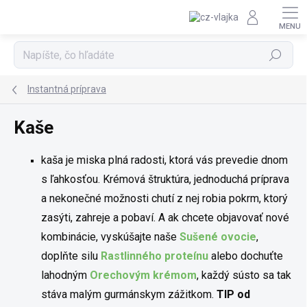
Prejsť na obsah
Hľadať
Instantná príprava
Kaše
kaša je miska plná radosti, ktorá vás prevedie dnom
s ľahkosťou. Krémová štruktúra, jednoduchá príprava
a nekonečné možnosti chutí z nej robia pokrm, ktorý
zasýti, zahreje a pobaví. A ak chcete objavovať nové
kombinácie, vyskúšajte naše
Sušené ovocie
,
doplňte silu
Rastlinného proteínu
alebo dochuťte
lahodným
Orechovým krémom
, každý sústo sa tak
stáva malým gurmánskym zážitkom.
TIP od