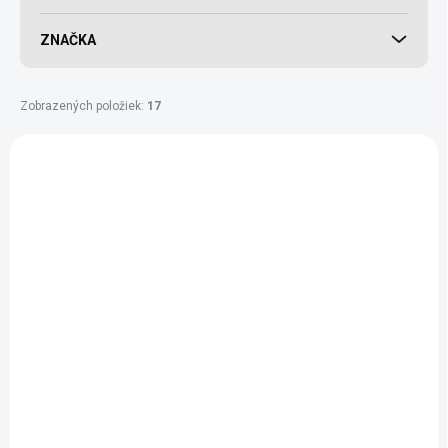
ZNAČKA
Zobrazených položiek:
17
Výpis produktov
AKCIA
BIO
ZACHRAŇ A UŠETŘI
SKLADEM
SKLADEM
(6 KS)
(>10 KS)
Ovsená kaša BIO
Ryžová krupička
lesné plody - 300 g
jemná - 500 g