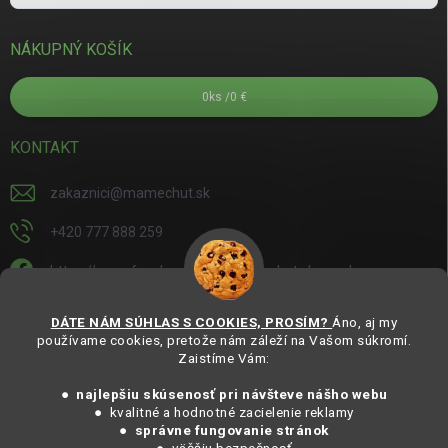
NÁKUPNÝ KOŠÍK
0
ks /
0 €
KONTAKT
zakaznici
@
mamechut.sk
+420 777 888 259
https://www.facebook.com/mamechut.slovensko
mamechut.slovensko
DÁTE NÁM SÚHLAS S COOKIES, PROSÍM?
Áno, aj my
používame cookies, pretože nám záleží na Vašom súkromí.
https://www.youtube.com/@mamechutczsk
Zaistíme Vám:
@mamechut.czsk
● najlepšiu skúsenosť pri návšteve nášho webu
● kvalitné a hodnotné zacielenie reklamy
●
správne fungovanie stránok
Copyright 2025
MámeChuť Organic
. Všechna práva vyhrazena.