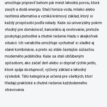
umožňuje pripraviť behom pár minút lahodnú porciu, ktorá
zasýti a dodá energiu. Stačí horúca voda, mlieko alebo
rastlinná alternatíva a vzniká krémový základ, ktorý si
každý prispôsobí podľa nálady. Kaše sú univerzálny pokrm
vhodný pre domácnosť, kanceláriu aj cestovanie, pretože
poskytujú pohodlné a chutné riešenie hladu v akejkoľvek
situácii. Ich variabilita umožňuje vychutnať si sladké aj
slané kombinácie, a preto sú stále častejšie súčasťou
moderného jedálnička. Kaše sa stali obľúbeným
spôsobom, ako začať deň alebo si dopriať rýchle jedlo,
ktoré spája dostupnosť, výživný základ a lahodný
výsledok. Táto kategória je určená pre všetkých, ktorí
hľadajú praktické a chutné riešenie každodenného
stravovania.