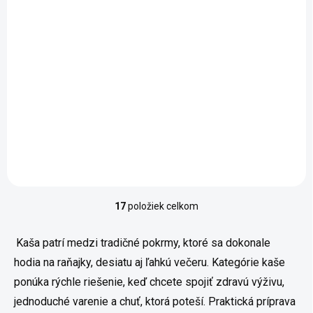
0,70 € bez DPH
Jednotková cena:
12 € / 1 kg
Do košíka
Viaczrnná kaša ponúka
vyváženú kombináciu
štyroch rôznych obilnín, ktoré
sa skvele dopĺňajú chuťou aj
štruktúrou. Vďaka prirodzene
bezlepkovým surovinám a
vláknine je ideálny...
17
položiek celkom
Ovládacie prvky výpisu
Kaša patrí medzi tradičné pokrmy, ktoré sa dokonale
hodia na raňajky, desiatu aj ľahkú večeru. Kategórie kaše
ponúka rýchle riešenie, keď chcete spojiť zdravú výživu,
jednoduché varenie a chuť, ktorá poteší. Praktická príprava