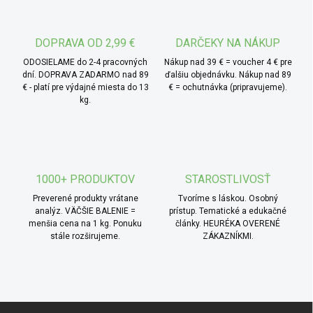
DOPRAVA OD 2,99 €
DARČEKY NA NÁKUP
ODOSIELAME do 2-4 pracovných
Nákup nad 39 € = voucher 4 € pre
dní. DOPRAVA ZADARMO nad 89
ďalšiu objednávku. Nákup nad 89
€ - platí pre výdajné miesta do 13
€ = ochutnávka (pripravujeme).
kg.
1000+ PRODUKTOV
STAROSTLIVOSŤ
Preverené produkty vrátane
Tvoríme s láskou. Osobný
analýz. VÄČŠIE BALENIE =
prístup. Tematické a edukačné
menšia cena na 1 kg. Ponuku
články. HEURÉKA OVERENÉ
stále rozširujeme.
ZÁKAZNÍKMI.
Zápätie