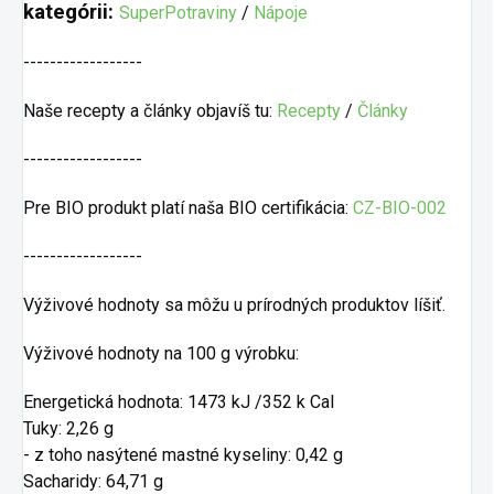
kategórii:
SuperPotraviny
/
Nápoje
------------------
Naše recepty a články objavíš tu:
Recepty
/
Články
------------------
Pre BIO produkt platí naša BIO certifikácia:
CZ-BIO-002
------------------
Výživové hodnoty sa môžu u prírodných produktov líšiť.
Výživové hodnoty na 100 g výrobku:
Energetická hodnota: 1473 kJ /352 k Cal
Tuky: 2,26 g
- z toho nasýtené mastné kyseliny: 0,42 g
Sacharidy: 64,71 g