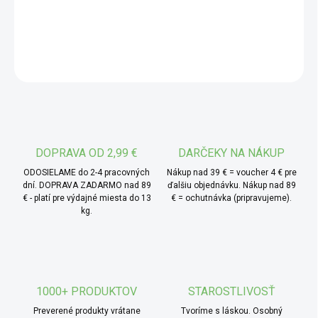
obľúbených receptov.
DETAILNÉ INFORMÁCIE
* Hlavné ingrediencie:
mladý jačmeň BIO – po
stáročia sa využíva v kuchyni po celom svete – od
OPÝTAŤ SA
tradičných jačmenných kaší a polievok až po výrobu múky,
nápojov a fermentovaných špecialít, ako jačmenné miso
alebo sladový extrakt.
* TIP od MámeChuť:
vyskúšajte mladý jačmeň
rozmiešaný v kokosovej vode, jablčnej alebo
DOPRAVA OD 2,99 €
DARČEKY NA NÁKUP
pomarančovej šťave – jeho svieža chuť sa krásne doplní s
ODOSIELAME do 2-4 pracovných
Nákup nad 39 € = voucher 4 € pre
jemnou sladkosťou a citrusovou sviežosťou, čím vznikne
dní. DOPRAVA ZADARMO nad 89
ďalšiu objednávku. Nákup nad 89
€ - platí pre výdajné miesta do 13
€ = ochutnávka (pripravujeme).
lahodný a osviežujúci prírodný nápoj.
kg.
1000+ PRODUKTOV
STAROSTLIVOSŤ
Preverené produkty vrátane
Tvoríme s láskou. Osobný