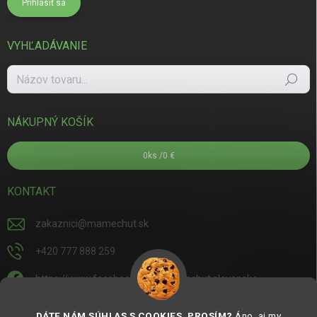
Prihlásiť sa
VYHĽADÁVANIE
Hľadať
NÁKUPNÝ KOŠÍK
0
ks /
0 €
KONTAKT
zakaznici
@
mamechut.sk
+420 777 888 259
https://www.facebook.com/mamechut.slovensko
mamechut.slovensko
DÁTE NÁM SÚHLAS S COOKIES, PROSÍM?
Áno, aj my