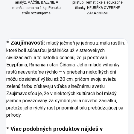
analýz. VÄČŠIE BALENIE =
prístup. Tematické a edukačné
menšia cena na 1 kg. Ponuku
články. HEURÉKA OVERENÉ
stále rozširujeme.
ZÁKAZNÍKMI.
* Zaujímavosti:
mladý jačmeň je jednou z mála rastlín,
ktoré boli súčasťou jedálnička už v starovekých
civilizáciách, a to natoľko cenenú, že ju pestovali
Egypťania, Rimania i starí Číňania. Jeho mladé výhonky
rastú neuveriteľne rýchlo – v priebehu niekoľkých dní
môžu dosiahnuť výšku až 20 cm, pričom svoju sviežu
zelenú farbu získavajú vďaka slnečnému svetlu.
Zaujímavosťou je, že v niektorých kultúrach bol mladý
jačmeň považovaný za symbol jari a nového začiatku,
pretože jeho rýchly rast pripomínal silu prebúdzajúcej sa
prírody.
* Viac podobných produktov nájdeš v