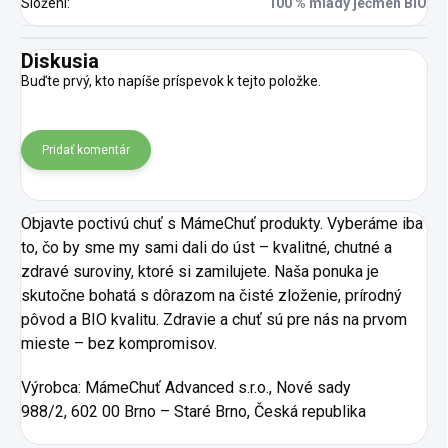
Složení
:
100 % mladý ječmen BIO
Diskusia
Buďte prvý, kto napíše príspevok k tejto položke.
Pridať komentár
Objavte poctivú chuť s MámeChuť produkty. Vyberáme iba
to, čo by sme my sami dali do úst – kvalitné, chutné a
zdravé suroviny, ktoré si zamilujete. Naša ponuka je
skutočne bohatá s dôrazom na čisté zloženie, prírodný
pôvod a BIO kvalitu. Zdravie a chuť sú pre nás na prvom
mieste – bez kompromisov.
Výrobca:
MámeChuť Advanced s.r.o., Nové sady
988/2, 602 00 Brno – Staré Brno, Česká republika