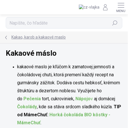
Prejsť na obsah
Hľadať
Kakao, karob a kakaové maslo
Kakaové máslo
kakaové maslo je kľúčom k zamatovej jemnosti a
čokoládovej chuti, ktorá premení každý recept na
gurmánsky zážitok. Dodáva cestu hebkosť, krémom
štruktúru a dezertom noblesu. Využijete ho
do
Pečenia
tort, cukroviniek,
Nápojo
v
aj domácej
Čokolády
, kde sa stáva srdcom sladkého kúzla.
TIP
od MámeChuť:
Horká čokoláda BIO kôstky -
MámeChuť
.