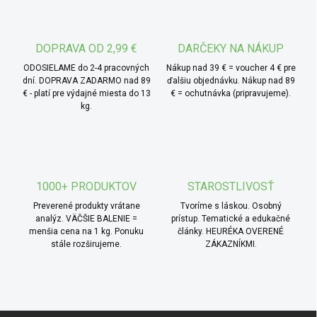
DOPRAVA OD 2,99 €
DARČEKY NA NÁKUP
ODOSIELAME do 2-4 pracovných
Nákup nad 39 € = voucher 4 € pre
dní. DOPRAVA ZADARMO nad 89
ďalšiu objednávku. Nákup nad 89
€ - platí pre výdajné miesta do 13
€ = ochutnávka (pripravujeme).
kg.
1000+ PRODUKTOV
STAROSTLIVOSŤ
Preverené produkty vrátane
Tvoríme s láskou. Osobný
analýz. VÄČŠIE BALENIE =
prístup. Tematické a edukačné
menšia cena na 1 kg. Ponuku
články. HEURÉKA OVERENÉ
stále rozširujeme.
ZÁKAZNÍKMI.