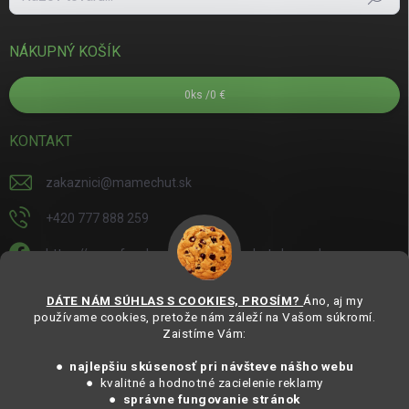
NÁKUPNÝ KOŠÍK
0
ks /
0 €
KONTAKT
zakaznici
@
mamechut.sk
+420 777 888 259
https://www.facebook.com/mamechut.slovensko
mamechut.slovensko
DÁTE NÁM SÚHLAS S COOKIES, PROSÍM?
Áno, aj my
používame cookies, pretože nám záleží na Vašom súkromí.
https://www.youtube.com/@mamechutczsk
Zaistíme Vám:
@mamechut.czsk
● najlepšiu skúsenosť pri návšteve nášho webu
● kvalitné a hodnotné zacielenie reklamy
●
správne fungovanie stránok
Copyright 2025
MámeChuť Organic
. Všechna práva vyhrazena.