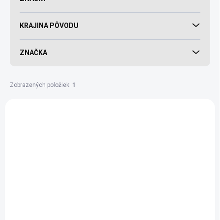
KRAJINA PÔVODU
ZNAČKA
Zobrazených položiek:
1
Výpis produktov
BIO
SCD
TOP
SKLADEM
(>10 KS)