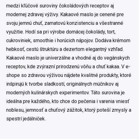
medzi kľúčové suroviny čokoládových receptov aj
modernej zdravej výživy. Kakaové maslo je cenené pre
svoju jemnú chuť, zamatovú konzistenciu a všestranné
využitie. Hodí sa pri výrobe domácej čokolády, tort,
cukroviniek, smoothie i horúcich nápojov. Dodáva krémom
hebkosť, cestú štruktúru a dezertom elegantný vzhľad.
Kakaové maslo je univerzálne a vhodné aj do vegánskych
receptov, kde zvýrazní prirodzenú vôňu a chuť kakaa. V e-
shope so zdravou výživou nájdete kvalitné produkty, ktoré
inšpirujú k tvorbe sladkostí, originálnych múčnikov aj
moderných kulinárskych experimentov. Táto surovina je
ideálna pre každého, kto chce do pečenia i varenia vniesť
noblesu, jemnosť a chuťový zážitok, ktorý poteší zmysly a
spestrí jedálniček.