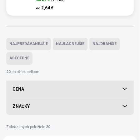
SKLADEM
(>10 KS)
2,64 €
od
Radenie produktov
NAJPREDÁVANEJŠIE
NAJLACNEJŠIE
NAJDRAHŠIE
ABECEDNE
20
položiek celkom
CENA
ZNAČKY
Zobrazených položiek:
20
Výpis produktov