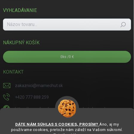
VYHĽADÁVANIE
Hľadať
NÁKUPNÝ KOŠÍK
0
ks /
0 €
KONTAKT
zakaznici
@
mamechut.sk
+420 777 888 259
https://www.facebook.com/mamechut.slovensko
mamechut.slovensko
DÁTE NÁM SÚHLAS S COOKIES, PROSÍM?
Áno, aj my
používame cookies, pretože nám záleží na Vašom súkromí.
https://www.youtube.com/@mamechutczsk