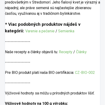
predovšetkým v Stredomorí. Jeho fialový kvet je výrazný a
nápadný, ale práve semená sú najčastejšie zbieranou
časťou, využívanou aj v tradičnom bylinkárstve.
* Viac podobných produktov nájdeš v
kategórii:
Varenie a pečenie
/
Semienka
------------------
Naše recepty a články objavíš tu:
Recepty
/
Články
------------------
Pre BIO produkt platí naša BIO certifikácia:
CZ-BIO-002
------------------
Výživové hodnoty sa môžu u prírodných produktov líšiť.
Výživové hodnoty na 100 g výrobku: