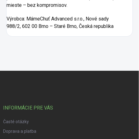
mieste – bez kompromisov.
Výrobca:
MámeChuť Advanced s.r.o., Nové sady
988/2, 602 00 Brno – Staré Brno, Česká republika
Zápätie
INFORMÁCIE PRE VÁS
Časté otázky
Doprava a platba