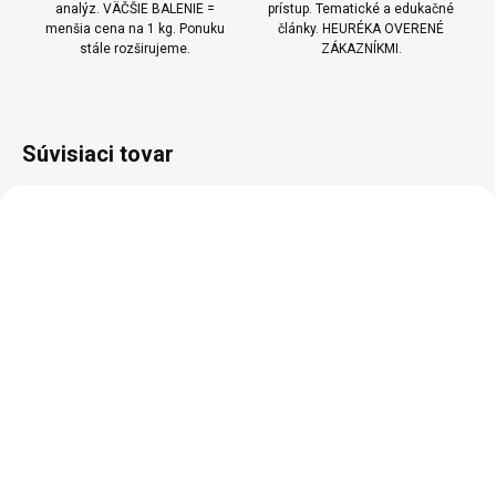
analýz. VÄČŠIE BALENIE =
prístup. Tematické a edukačné
menšia cena na 1 kg. Ponuku
články. HEURÉKA OVERENÉ
stále rozširujeme.
ZÁKAZNÍKMI.
Súvisiaci tovar
NOVINKA
BIO
TOP
MÁMECHUŤ
SKLADEM
SKLADEM
(>10 KS)
(>10 KS)
Sezam biely lúpaný
Sezam BIO bílý loupaný