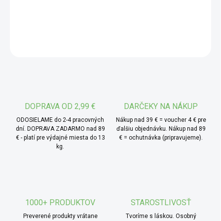
pestrec je bodliakovitá rastlina, ktorej semená sa tradične
zbierajú a ďalej používajú celé alebo drvené. Vďaka svojej
DETAILNÉ INFORMÁCIE
neutrálnej chuti sa ľahko začleňujú do rôznych typov jedál
bez toho, aby ovplyvnili ich chuťový profil.
OPÝTAŤ SA
* TIP od MámeChuť:
semienka pestreca pridajte do
raňajkovej zmesi alebo ich krátko rozmixujte a posypte
nimi šalát, polievku alebo chlieb s nátierkou. Môžete ich
tiež jednoducho rozhrýzť samotné – napríklad pri
večernom posedení.
DOPRAVA OD 2,99 €
DARČEKY NA NÁKUP
ODOSIELAME do 2-4 pracovných
Nákup nad 39 € = voucher 4 € pre
dní. DOPRAVA ZADARMO nad 89
ďalšiu objednávku. Nákup nad 89
€ - platí pre výdajné miesta do 13
€ = ochutnávka (pripravujeme).
kg.
1000+ PRODUKTOV
STAROSTLIVOSŤ
Preverené produkty vrátane
Tvoríme s láskou. Osobný