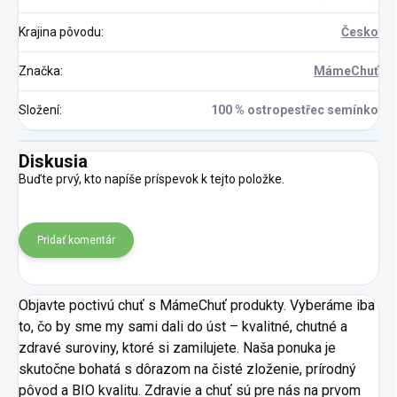
Krajina pôvodu
:
Česko
Značka
:
MámeChuť
Složení
:
100 % ostropestřec semínko
Diskusia
Buďte prvý, kto napíše príspevok k tejto položke.
Pridať komentár
Objavte poctivú chuť s MámeChuť produkty. Vyberáme iba
to, čo by sme my sami dali do úst – kvalitné, chutné a
zdravé suroviny, ktoré si zamilujete. Naša ponuka je
skutočne bohatá s dôrazom na čisté zloženie, prírodný
pôvod a BIO kvalitu. Zdravie a chuť sú pre nás na prvom