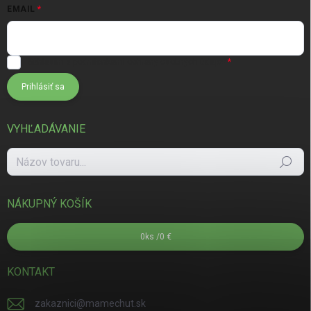
EMAIL
Súhlasím s
podmienkami ochrany osobných údajov
Prihlásiť sa
VYHĽADÁVANIE
Hľadať
NÁKUPNÝ KOŠÍK
0
ks /
0 €
KONTAKT
zakaznici
@
mamechut.sk