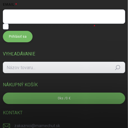
EMAIL
Súhlasím s
podmienkami ochrany osobných údajov
Prihlásiť sa
VYHĽADÁVANIE
Hľadať
NÁKUPNÝ KOŠÍK
0
ks /
0 €
KONTAKT
zakaznici
@
mamechut.sk