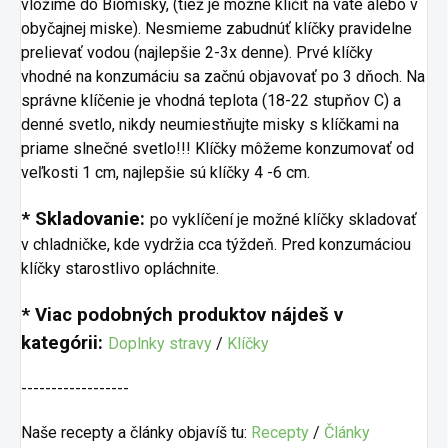
vložíme do Biomisky, (tiež je možné klíčiť na vate alebo v
obyčajnej miske). Nesmieme zabudnúť klíčky pravidelne
prelievať vodou (najlepšie 2-3x denne). Prvé klíčky
vhodné na konzumáciu sa začnú objavovať po 3 dňoch. Na
správne klíčenie je vhodná teplota (18-22 stupňov C) a
denné svetlo, nikdy neumiestňujte misky s klíčkami na
priame slnečné svetlo!!! Klíčky môžeme konzumovať od
veľkosti 1 cm, najlepšie sú klíčky 4 -6 cm.
* Skladovanie:
po vyklíčení je možné klíčky skladovať
v chladničke, kde vydržia cca týždeň. Pred konzumáciou
klíčky starostlivo opláchnite.
* Viac podobných produktov nájdeš v
kategórii:
Doplnky stravy
/
Klíčky
------------------
Naše recepty a články objavíš tu:
Recepty
/
Články