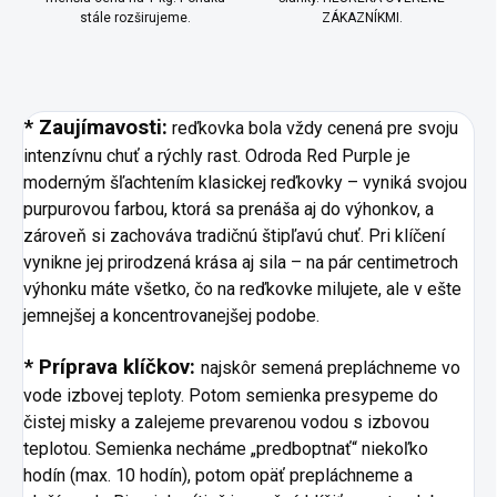
stále rozširujeme.
ZÁKAZNÍKMI.
* Zaujímavosti:
reďkovka bola vždy cenená pre svoju
intenzívnu chuť a rýchly rast. Odroda Red Purple je
moderným šľachtením klasickej reďkovky – vyniká svojou
purpurovou farbou, ktorá sa prenáša aj do výhonkov, a
zároveň si zachováva tradičnú štipľavú chuť. Pri klíčení
vynikne jej prirodzená krása aj sila – na pár centimetroch
výhonku máte všetko, čo na reďkovke milujete, ale v ešte
jemnejšej a koncentrovanejšej podobe.
* Príprava klíčkov:
najskôr semená prepláchneme vo
vode izbovej teploty. Potom semienka presypeme do
čistej misky a zalejeme prevarenou vodou s izbovou
teplotou. Semienka necháme „predboptnať“ niekoľko
hodín (max. 10 hodín), potom opäť prepláchneme a