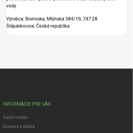
vody.
Výrobca:
Biomiska,
Mlýnská 384/19,
747 28
Štěpánkovice, Česká republika
Zápätie
INFORMÁCIE PRE VÁS
Časté otázky
Doprava a platba