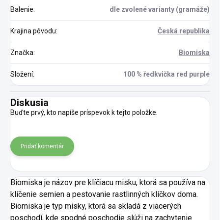
Balenie
:
dle zvolené varianty (gramáže)
Krajina pôvodu
:
Česká republika
Značka
:
Biomiska
Složení
:
100 % ředkvička red purple
Diskusia
Buďte prvý, kto napíše príspevok k tejto položke.
Pridať komentár
Biomiska je názov pre klíčiacu misku, ktorá sa používa na
klíčenie semien a pestovanie rastlinných klíčkov doma.
Biomiska je typ misky, ktorá sa skladá z viacerých
poschodí, kde spodné poschodie slúži na zachytenie