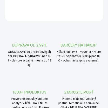
DETAILNÉ INFORMÁCIE
jednou z najefektnejších odrôd, ktoré môžete pre klíčenie
zvoliť. Ponúka všetko – rýchle klíčenie, ľahké pestovanie,
OPÝTAŤ SA
výraznú chuť aj prekrásny vzhľad. A navyše: je to zážitok.
Sledujete, ako z nenápadného semienka v priebehu
niekoľkých dní vyrastie niečo, čo zaujme na tanieri aj v
chuti. Domácu čerstvosť, ktorú si určujete sami.
* TIP od MámeChuť:
hodí sa ku klasickým aj
DOPRAVA OD 2,99 €
DARČEKY NA NÁKUP
moderným kombináciám – s pečenou zeleninou,
ODOSIELAME do 2-4 pracovných
Nákup nad 39 € = voucher 4 € pre
fermentovanými produktmi, s hummusom alebo do poke
dní. DOPRAVA ZADARMO nad 89
ďalšiu objednávku. Nákup nad 89
€ - platí pre výdajné miesta do 13
€ = ochutnávka (pripravujeme).
bowl misiek. Sú skvelé pre každého, kto chce mať po ruke
kg.
niečo jednoduché, čerstvé a krásne zároveň.
1000+ PRODUKTOV
STAROSTLIVOSŤ
Preverené produkty vrátane
Tvoríme s láskou. Osobný
analýz. VÄČŠIE BALENIE =
prístup. Tematické a edukačné
menšia cena na 1 kg. Ponuku
články. HEURÉKA OVERENÉ