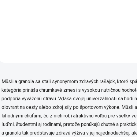
BioMüsli Fruity mix je ovocná
raňajková zmes, kde
Müsli mandle jahody BI
dominuje sušené ovocie v
bohatá raňajková zme
kombinácii s chrumkavými
chutí a textúr, ktorá ti
cereálnymi vločkami. Táto
energiu do celého dňa.
farebná zmes s marhuľami,
Kombinácia chrumkav
hrozienkami, slivkami,...
cereálnych vločiek, sl
hrozienok, mandlí,...
Ovlád
Müsli a granola sa stali synonymom zdravých raňajok, ktoré spáj
kategória prináša chrumkavé zmesi s vysokou nutričnou hodnot
podporia vyváženú stravu. Vďaka svojej univerzálnosti sa hodí nie
olovrant na cesty alebo zdroj sily po športovom výkone. Müsli 
lahodnými chuťami, čo z nich robí atraktívnu voľbu pre všetky 
ľuďmi, študentmi aj rodinami, pretože ponúkajú chutné a praktic
a granola tak predstavuje zdravú výživu v jej najjednoduchšej, a