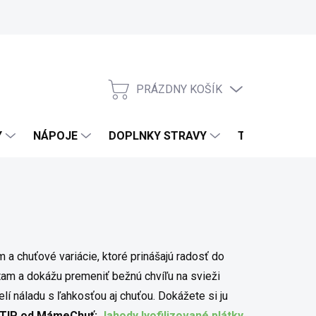
PRÁZDNY KOŠÍK
NÁKUPNÝ KOŠÍK
Y
NÁPOJE
DOPLNKY STRAVY
TELO & DOMO
m a chuťové variácie, ktoré prinášajú radosť do
stam a dokážu premeniť bežnú chvíľu na svieži
lí náladu s ľahkosťou aj chuťou. Dokážete si ju
TIP od MámeChuť:
Jahody lyofilizované plátky