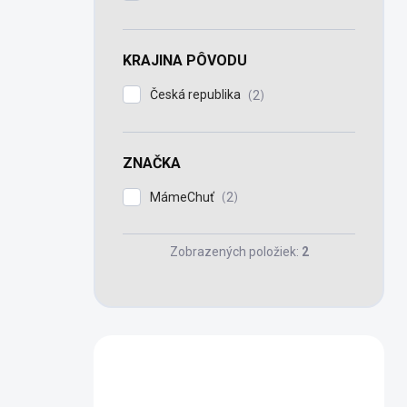
KRAJINA PÔVODU
Česká republika
2
ZNAČKA
MámeChuť
2
Zobrazených položiek:
2
Máte otázku?