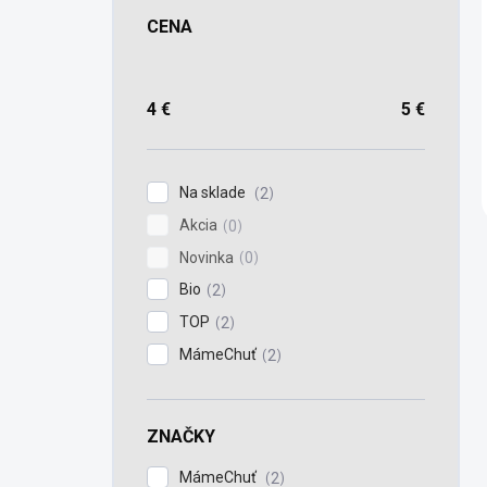
CENA
4
€
5
€
Na sklade
2
Akcia
0
Novinka
0
Bio
2
TOP
2
MámeChuť
2
ZNAČKY
MámeChuť
2