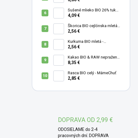
Sušené mlieko BIO 26% tuku -
MámeChuť
4,09 €
Škorica BIO cejlónska mletá -
MámeChuť
2,56 €
Kurkuma BIO mletá -
MámeChuť
2,56 €
Kakao BIO & RAW nepražené
- MámeChuť
8,35 €
Rasca BIO celý - MámeChuť
2,85 €
DOPRAVA OD 2,99 €
ODOSIELAME do 2-4
pracovných dní. DOPRAVA