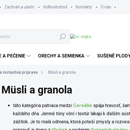
Zachráň a ušetri
Veľkoobchod
Kontakty
O nás
Hľadať
E A PEČENIE
ORECHY A SEMIENKA
SUŠENÉ PLOD
 a instantná príprava
Müsli a granola
Müsli a granola
táto kategória patriaca medzi
Cereálie
spája hravosť, šar
každého dňa. Jemné tóny vôní i textúr lákajú k ďalším sú
zážitok. Je to malá odmena, ktorá poteší zmysly a rozvese
pripraviť aj doma z
Vločiek
a pridaním
Sušených plodov
.