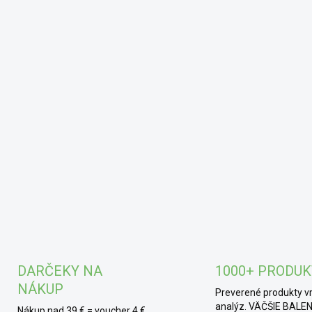
DARČEKY NA
1000+ PRODU
NÁKUP
Preverené produkty v
analýz. VÄČŠIE BALEN
Nákup nad 39 € = voucher 4 €