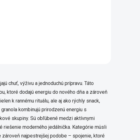
O je
s plná
 dodá
ých
adkých
acie prvky výpisu
ajú chuť, výživu a jednoduchú prípravu. Táto
ou, ktoré dodajú energiu do nového dňa a zároveň
len k rannému rituálu, ale aj ako rýchly snack,
a granola kombinujú prirodzenú energiu s
vekové skupiny. Sú obľúbené medzi aktívnymi
ké riešenie moderného jedálnička. Kategórie müsli
le zároveň najpestrejšej podobe – spojenie, ktoré