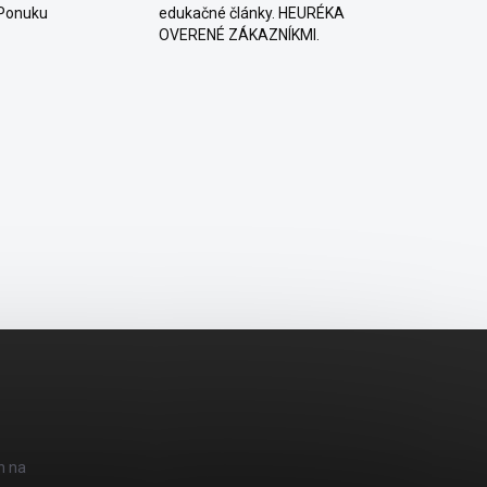
 Ponuku
edukačné články. HEURÉKA
OVERENÉ ZÁKAZNÍKMI.
h na