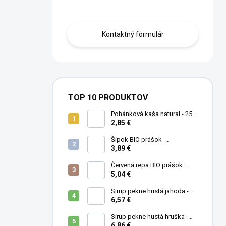
Obráťte sa na nás.
Kontaktný formulár
TOP 10 PRODUKTOV
Pohánková kaša natural - 250
g
2,85 €
Šípok BIO prášok -
MámeChuť
3,89 €
Červená repa BIO prášok
(cvikla) - MámeChuť
5,04 €
Sirup pekne hustá jahoda -
500 ml
6,57 €
Sirup pekne hustá hruška -
500 ml
6,86 €