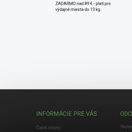
ZADARMO nad 89 € - platí pre
výdajné miesta do 13 kg.
Zápätie
INFORMÁCIE PRE VÁS
ODO
Vložte
Časté otázky