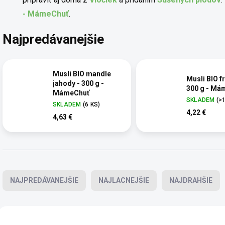
- MámeChuť
.
Najpredávanejšie
Musli BIO mandle
Musli BIO fr
jahody - 300 g -
300 g - Má
MámeChuť
SKLADEM
(>
SKLADEM
(6 KS)
4,22 €
4,63 €
Radenie produktov
NAJPREDÁVANEJŠIE
NAJLACNEJŠIE
NAJDRAHŠIE
Výpis produktov
BIO
BIO