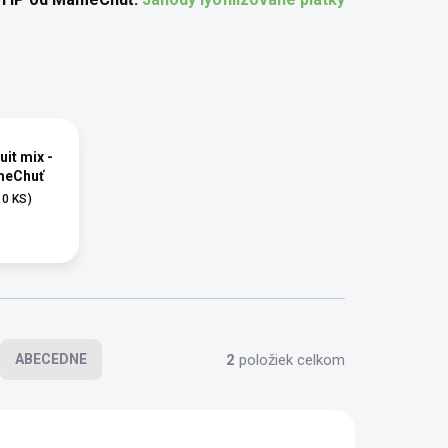
uit mix -
meChuť
10 KS)
2
položiek celkom
ABECEDNE