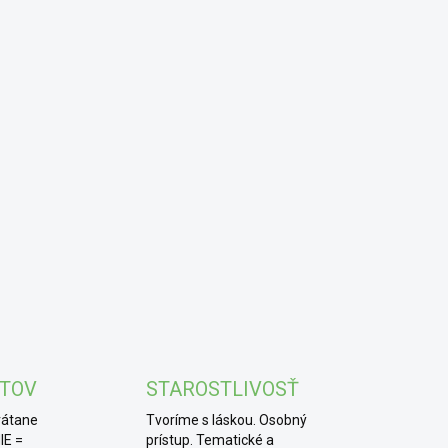
KTOV
STAROSTLIVOSŤ
rátane
Tvoríme s láskou. Osobný
IE =
prístup. Tematické a