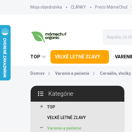
Prejsť na obsah
Moja objednávka
ČLÁNKY
Prečo MámeChuť
TOP
VEĽKÉ LETNÉ ZĽAVY
VARENI
Domov
Varenie a pečenie
Cereálie, vločky
Bočný panel
Kategórie
Preskočiť kategórie
TOP
VEĽKÉ LETNÉ ZĽAVY
Varenie a pečenie