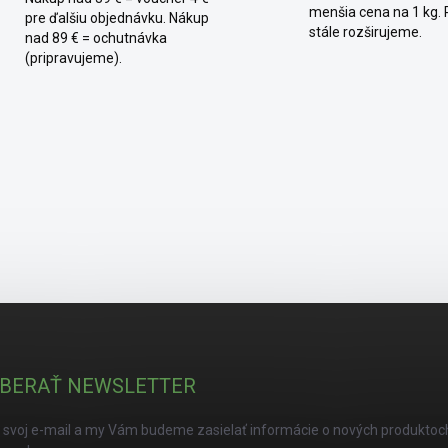
menšia cena na 1 kg.
pre ďalšiu objednávku. Nákup
stále rozširujeme.
nad 89 € = ochutnávka
(pripravujeme).
BERAŤ NEWSLETTER
 svoj e-mail a my Vám budeme zasielať informácie o nových produktoc