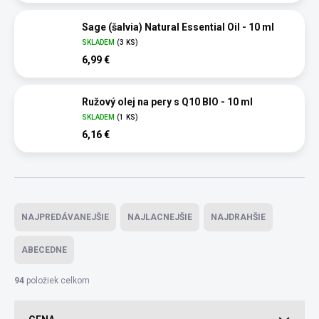
Sage (šalvia) Natural Essential Oil - 10 ml
SKLADEM
(3 KS)
6,99 €
Ružový olej na pery s Q10 BIO - 10 ml
SKLADEM
(1 KS)
6,16 €
Radenie produktov
NAJPREDÁVANEJŠIE
NAJLACNEJŠIE
NAJDRAHŠIE
ABECEDNE
94
položiek celkom