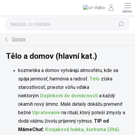
Prejsť na obsah
Hľadať
Domov
Tělo a domov (hlavní kat.)
kozmetika a domov vytvárajú atmosféru, kde sa
spája jemnosť, harmónia a radosť.
Telo
získa
starostlivosť, priestor vôňu vďaka
niektorým
Doplnkom do domácnosti
a každý
okamih nový šmrnc. Malé detaily dokážu premeniť
bežné
Upratovanie
na rituál, ktorý poteší zmysly a
dodá vášmu životu príjemný rytmus.
TIP od
MámeChuť:
Konjaková hubka, kurkuma (žltá)
.