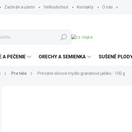
Zachráň a ušetri
Veľkoobchod
Kontakty
O nás
Hľadať
E A PEČENIE
ORECHY A SEMIENKA
SUŠENÉ PLOD
a
Pre telo
Prírodné olivové mydlo granátové jablko - 100 g
Neohodnotené
Podrobnosti hodnotenia
ZNAČKA:
KNOSS
1,
1,1
Jedn
14,1
SK