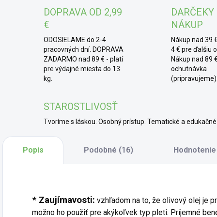
DOPRAVA OD 2,99
DARČEKY
€
NÁKUP
ODOSIELAME do 2-4
Nákup nad 39 €
pracovných dní. DOPRAVA
4 € pre ďalšiu 
ZADARMO nad 89 € - platí
Nákup nad 89 €
pre výdajné miesta do 13
ochutnávka
kg.
(pripravujeme)
STAROSTLIVOSŤ
Tvoríme s láskou. Osobný prístup. Tematické a edukač
Popis
Podobné (16)
Hodnotenie
* Zaujímavosti:
vzhľadom na to, že olivový olej je p
možno ho použiť pre akýkoľvek typ pleti. Príjemné bene