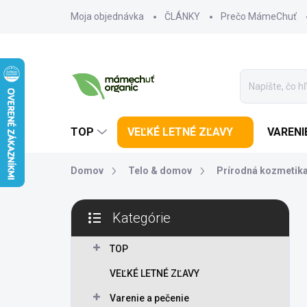
Prejsť na obsah
Moja objednávka
ČLÁNKY
Prečo MámeChuť
TOP
VEĽKÉ LETNÉ ZĽAVY
VARENI
Domov
Telo & domov
Prírodná kozmetik
Bočný panel
Kategórie
Preskočiť kategórie
TOP
VEĽKÉ LETNÉ ZĽAVY
Varenie a pečenie