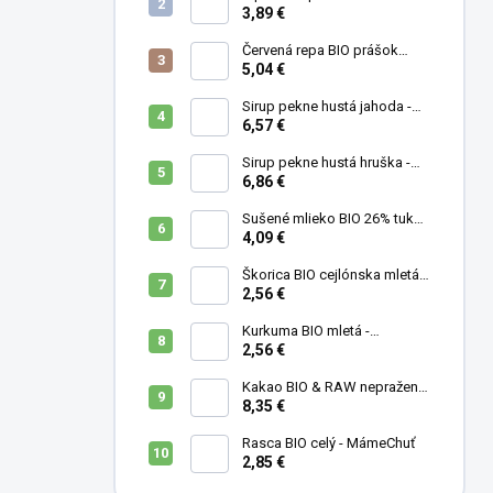
MámeChuť
3,89 €
Červená repa BIO prášok
(cvikla) - MámeChuť
5,04 €
Sirup pekne hustá jahoda -
500 ml
6,57 €
Sirup pekne hustá hruška -
500 ml
6,86 €
Sušené mlieko BIO 26% tuku -
MámeChuť
4,09 €
Škorica BIO cejlónska mletá -
MámeChuť
2,56 €
Kurkuma BIO mletá -
MámeChuť
2,56 €
Kakao BIO & RAW nepražené
- MámeChuť
8,35 €
Rasca BIO celý - MámeChuť
2,85 €