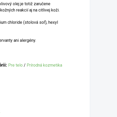
livový olej je totiž zaručene
žných reakcií aj na citlivej koži.
ium chloride (stolová soľ), hexyl
rvanty ani alergény.
rii:
Pre telo
/
Prírodná kozmetika
2