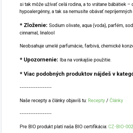
si tak môže užívať celá rodina, a to vrátane bábätiek – o
hypoalergénny, a tak sa nemusíte obávať nepríjemných ko
* Zloženie:
Sodium olivate, aqua (voda), parfém, sod
cinnamal, linalool
Neobsahuje umelé parfumácie, farbivá, chemické konze
* Upozornenie:
Iba na vonkajšie použitie.
* Viac podobných produktov nájdeš v kategó
------------------
Naše recepty a články objavíš tu:
Recepty
/
Články
------------------
Pre BIO produkt platí naša BIO certifikácia:
CZ-BIO-00