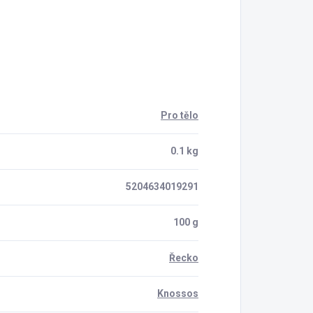
Pro tělo
0.1 kg
5204634019291
100 g
Řecko
Knossos