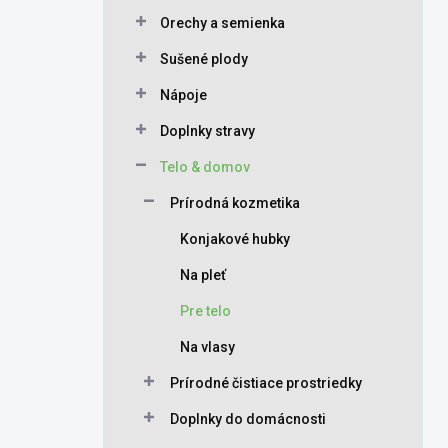
Orechy a semienka
Sušené plody
Nápoje
Doplnky stravy
Telo & domov
Prírodná kozmetika
Konjakové hubky
Na pleť
Pre telo
Na vlasy
Prírodné čistiace prostriedky
Doplnky do domácnosti