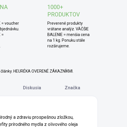
 NA
1000+
PRODUKTOV
 = voucher
Preverené produkty
objednávku.
vrátane analýz. VÄČŠIE
 =
BALENIE = menšia cena
na 1 kg. Ponuku stále
.
rozširujeme.
né články. HEURÉKA OVERENÉ ZÁKAZNÍKMI.
Diskusia
Značka
rírodný a zdraviu prospešnou zložkou,
fity prírodného mydla z olivového oleja