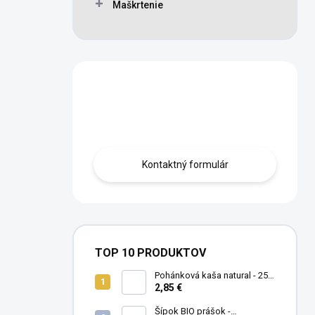
Maškrtenie
Máte otázku?
Obráťte sa na nás.
Kontaktný formulár
TOP 10 PRODUKTOV
Pohánková kaša natural - 250
g
2,85 €
Šípok BIO prášok -