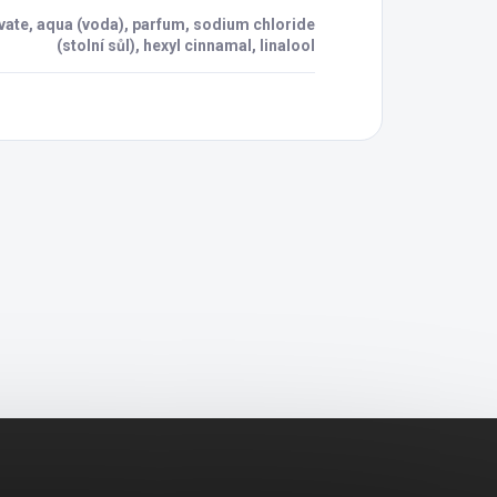
vate, aqua (voda), parfum, sodium chloride
(stolní sůl), hexyl cinnamal, linalool