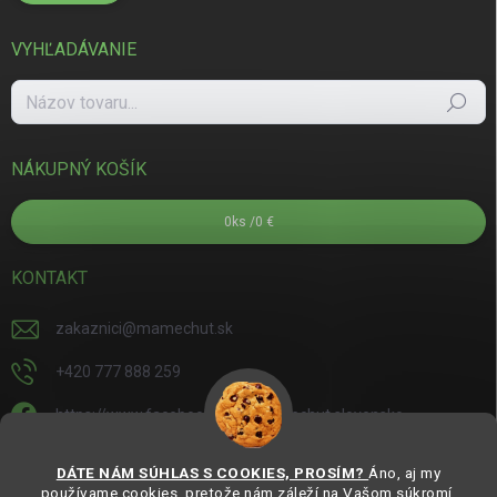
VYHĽADÁVANIE
Hľadať
NÁKUPNÝ KOŠÍK
0
ks /
0 €
KONTAKT
zakaznici
@
mamechut.sk
+420 777 888 259
https://www.facebook.com/mamechut.slovensko
mamechut.slovensko
DÁTE NÁM SÚHLAS S COOKIES, PROSÍM?
Áno, aj my
používame cookies, pretože nám záleží na Vašom súkromí.