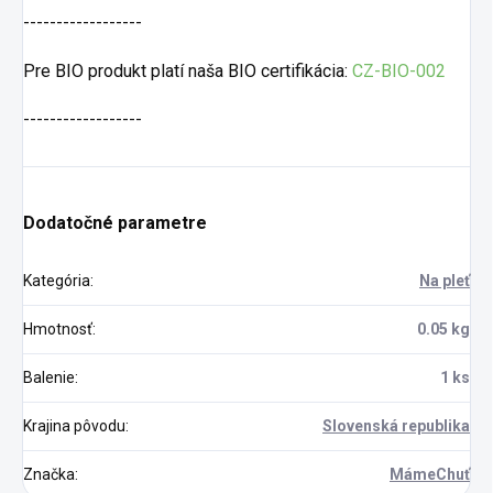
------------------
Pre BIO produkt platí naša BIO certifikácia:
CZ-BIO-002
------------------
Dodatočné parametre
Kategória
:
Na pleť
Hmotnosť
:
0.05 kg
Balenie
:
1 ks
Krajina pôvodu
:
Slovenská republika
Značka
:
MámeChuť