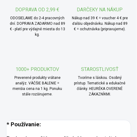
použitie bez nutnosti zložitej údržby.
DOPRAVA OD 2,99 €
DARČEKY NA NÁKUP
* TIP od MámeChuť:
konjaková hubka je ideálnym
ODOSIELAME do 2-4 pracovných
Nákup nad 39 € = voucher 4 € pre
pomocníkom pre každodennú starostlivosť o pleť, či už ju
dní. DOPRAVA ZADARMO nad 89
ďalšiu objednávku. Nákup nad 89
€ - platí pre výdajné miesta do 13
€ = ochutnávka (pripravujeme).
používate ráno pre osviežujúci štart dňa, alebo večer pri
kg.
odstraňovaní nečistôt. Hodí sa ako pre starostlivosť o tvár,
tak aj pre celé telo. Jemná štruktúra hubky zaisťuje
príjemný zážitok a podporuje šetrnú očistu.
1000+ PRODUKTOV
STAROSTLIVOSŤ
Preverené produkty vrátane
Tvoríme s láskou. Osobný
analýz. VÄČŠIE BALENIE =
prístup. Tematické a edukačné
menšia cena na 1 kg. Ponuku
články. HEURÉKA OVERENÉ
stále rozširujeme.
ZÁKAZNÍKMI.
* Používanie: