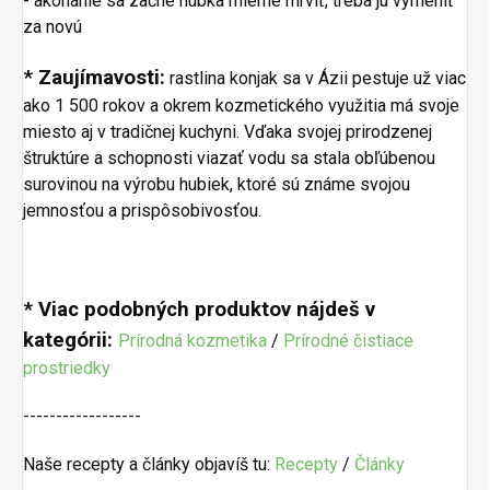
- akonáhle sa začne hubka mierne mrviť, treba ju vymeniť
za novú
* Zaujímavosti:
rastlina konjak sa v Ázii pestuje už viac
ako 1 500 rokov a okrem kozmetického využitia má svoje
miesto aj v tradičnej kuchyni. Vďaka svojej prirodzenej
štruktúre a schopnosti viazať vodu sa stala obľúbenou
surovinou na výrobu hubiek, ktoré sú známe svojou
jemnosťou a prispôsobivosťou.
* Viac podobných produktov nájdeš v
kategórii:
Prírodná kozmetika
/
Prírodné čistiace
prostriedky
------------------
Naše recepty a články objavíš tu:
Recepty
/
Články