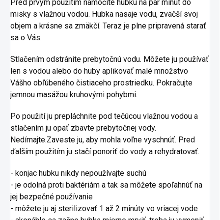
Pred prvým použitím namočíte hubku na pár minút do
misky s vlažnou vodou. Hubka nasaje vodu, zväčší svoj
objem a krásne sa zmäkčí. Teraz je plne pripravená starať
sa o Vás.
Stlačením odstránite prebytočnú vodu. Môžete ju používať
len s vodou alebo do huby aplikovať malé množstvo
Vášho obľúbeného čistiaceho prostriedku. Pokračujte
jemnou masážou kruhovými pohybmi.
Po použití ju prepláchnite pod tečúcou vlažnou vodou a
stlačením ju opäť zbavte prebytočnej vody.
Nedímajte.Zaveste ju, aby mohla voľne vyschnúť. Pred
ďalším použitím ju stačí ponoriť do vody a rehydratovať.
- konjac hubku nikdy nepoužívajte suchú
- je odolná proti baktériám a tak sa môžete spoľahnúť na
jej bezpečné používanie
- môžete ju aj sterilizovať 1 až 2 minúty vo vriacej vode