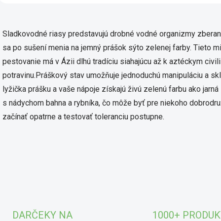
Ovlád
Sladkovodné riasy predstavujú drobné vodné organizmy zberané z
sa po sušení menia na jemný prášok sýto zelenej farby. Tieto mi
pestovanie má v Ázii dlhú tradíciu siahajúcu až k aztéckym civi
potravinu.Práškový stav umožňuje jednoduchú manipuláciu a skl
lyžička prášku a vaše nápoje získajú živú zelenú farbu ako jarná
s nádychom bahna a rybníka, čo môže byť pre niekoho dobrodru
začínať opatrne a testovať toleranciu postupne.
DARČEKY NA
1000+ PRODU