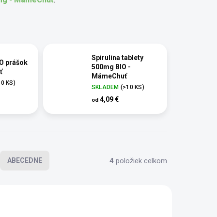
Spirulina tablety
IO prášok
500mg BIO -
ť
MámeChuť
10 KS)
SKLADEM
(>10 KS)
4,09 €
od
4
položiek celkom
ABECEDNE
BIO
TOP