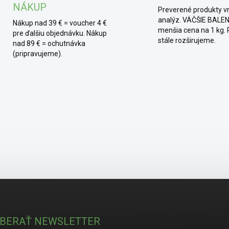
NÁKUP
Preverené produkty v
analýz. VÄČŠIE BALEN
Nákup nad 39 € = voucher 4 €
menšia cena na 1 kg.
pre ďalšiu objednávku. Nákup
stále rozširujeme.
nad 89 € = ochutnávka
(pripravujeme).
BERAŤ NEWSLETTER