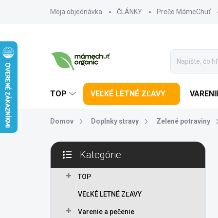
Prejsť na obsah
Moja objednávka
ČLÁNKY
Prečo MámeChuť
TOP
VEĽKÉ LETNÉ ZĽAVY
VARENI
Domov
Doplnky stravy
Zelené potraviny
Bočný panel
Kategórie
Preskočiť kategórie
TOP
VEĽKÉ LETNÉ ZĽAVY
Varenie a pečenie