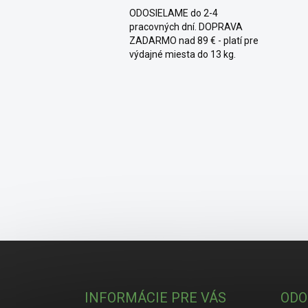
ODOSIELAME do 2-4
pracovných dní. DOPRAVA
ZADARMO nad 89 € - platí pre
výdajné miesta do 13 kg.
Zápätie
INFORMÁCIE PRE VÁS
ODO