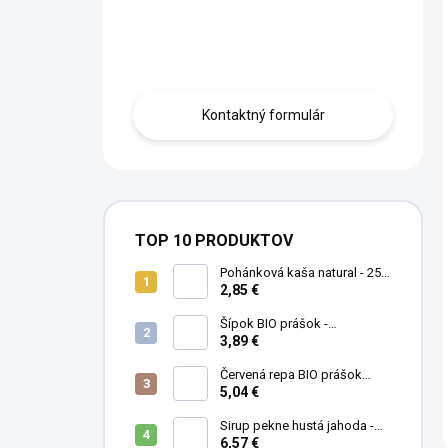
Máte otázku?
Obráťte sa na nás.
Kontaktný formulár
TOP 10 PRODUKTOV
Pohánková kaša natural - 250
g
2,85 €
Šípok BIO prášok -
MámeChuť
3,89 €
Červená repa BIO prášok
(cvikla) - MámeChuť
5,04 €
Sirup pekne hustá jahoda -
500 ml
6,57 €