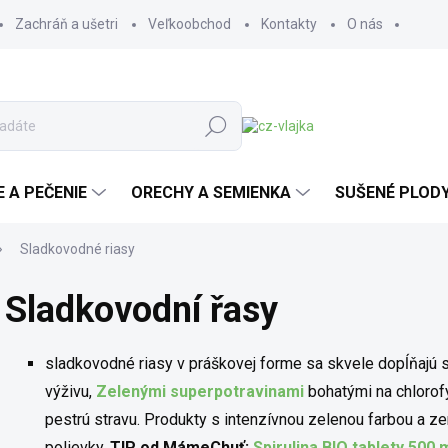
Zachráň a ušetri
Veľkoobchod
Kontakty
O nás
Hľadať
E A PEČENIE
ORECHY A SEMIENKA
SUŠENÉ PLOD
Sladkovodné riasy
Sladkovodní řasy
sladkovodné riasy v práškovej forme sa skvele dopĺňajú 
výživu,
Zelenými superpotravinami
bohatými na chlorof
pestrú stravu. Produkty s intenzívnou zelenou farbou a z
polievky.
TIP od MámeChuť:
Spirulina BIO tablety 50