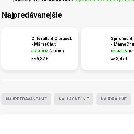
Najpredávanejšie
Chlorella BIO prášok
Spirulina B
- MámeChuť
- MámeChu
SKLADEM
(>10 KS)
SKLADEM
(>
6,37 €
3,47 €
od
od
Radenie produktov
NAJPREDÁVANEJŠIE
NAJLACNEJŠIE
NAJDRAHŠIE
Výpis produktov
BIO
BIO
TOP
TOP