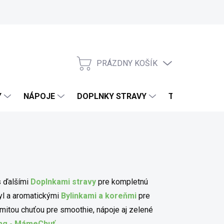
PRÁZDNY KOŠÍK
NÁKUPNÝ KOŠÍK
Y
NÁPOJE
DOPLNKY STRAVY
TELO & DOMO
s ďalšími
Doplnkami stravy
pre kompletnú
yl a aromatickými
Bylinkami a koreňmi
pre
emitou chuťou pre smoothie, nápoje aj zelené
0 mg - MámeChuť
.