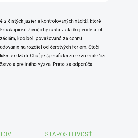
acie prvky výpisu
 čistých jazier a kontrolovaných nádrží, ktoré
kroskopické živočíchy rastú v sladkej vode a ich
lizáciám, kde boli považované za cennú
adovanie na rozdiel od čerstvých foriem. Stačí
 lúka po daždi. Chuť je špecifická a nezameniteľná
žstvo a pre iného výzva. Preto sa odporúča
KTOV
STAROSTLIVOSŤ