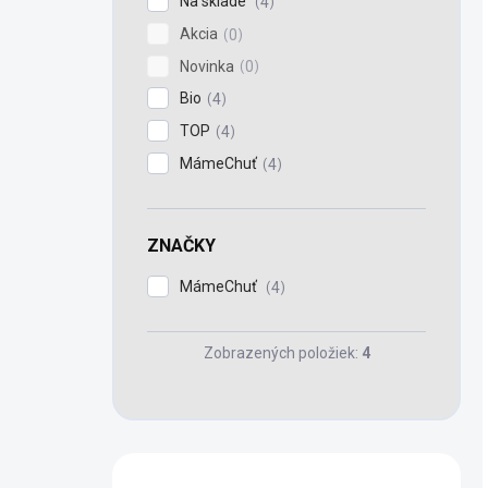
Na sklade
4
Akcia
0
Novinka
0
Bio
4
TOP
4
MámeChuť
4
ZNAČKY
MámeChuť
4
Zobrazených položiek:
4