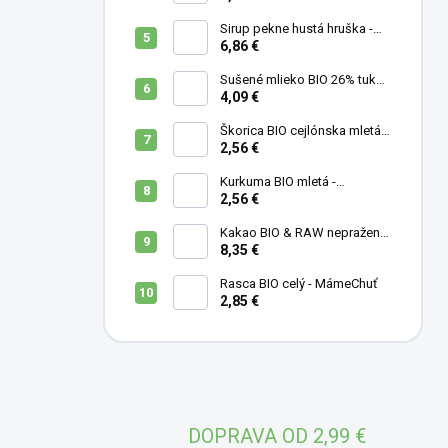
Sirup pekne hustá hruška -
500 ml
6,86 €
Sušené mlieko BIO 26% tuku -
MámeChuť
4,09 €
Škorica BIO cejlónska mletá -
MámeChuť
2,56 €
Kurkuma BIO mletá -
MámeChuť
2,56 €
Kakao BIO & RAW nepražené
- MámeChuť
8,35 €
Rasca BIO celý - MámeChuť
2,85 €
DOPRAVA OD 2,99 €