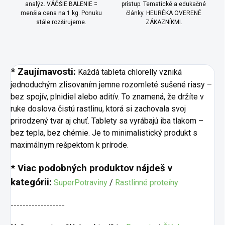
analýz. VÄČŠIE BALENIE =
prístup. Tematické a edukačné
menšia cena na 1 kg. Ponuku
články. HEURÉKA OVERENÉ
stále rozširujeme.
ZÁKAZNÍKMI.
* Zaujímavosti:
Každá tableta chlorelly vzniká
jednoduchým zlisovaním jemne rozomleté ​​sušené riasy –
bez spojív, plnidiel alebo aditív. To znamená, že držíte v
ruke doslova čistú rastlinu, ktorá si zachovala svoj
prirodzený tvar aj chuť. Tablety sa vyrábajú iba tlakom –
bez tepla, bez chémie. Je to minimalistický produkt s
maximálnym rešpektom k prírode.
* Viac podobných produktov nájdeš v
kategórii:
SuperPotraviny
/
Rastlinné proteíny
------------------