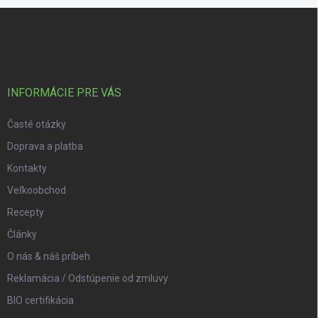
Zápätie
INFORMÁCIE PRE VÁS
Časté otázky
Doprava a platba
Kontakty
Veľkoobchod
Recepty
Články
O nás & náš príbeh
Reklamácia / Odstúpenie od zmluvy
BIO certifikácia