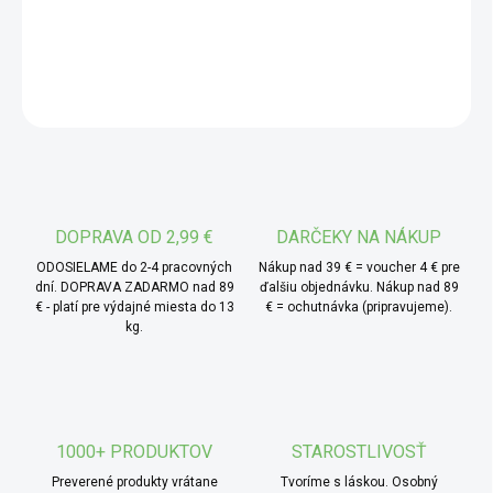
jednobunková riasa s výraznou smaragdovou farbou – je
DETAILNÉ INFORMÁCIE
jednou z najstarších foriem života na Zemi. Napriek tomu
práve dnes zažíva svoj renesančný návrat do modernej
OPÝTAŤ SA
výživy. Chlorella je vhodná pre všetkých, ktorí hľadajú
prirodzený rastlinný produkt s hlbokým spojením s
prírodou.
* TIP od MámeChuť:
Využite chlorellu ako súčasť
krátkej pauzy počas dňa – namiesto kávy alebo sladkého
DOPRAVA OD 2,99 €
DARČEKY NA NÁKUP
občerstvenia si doprajte pár tabliet s vodou, v pokoji, bez
ODOSIELAME do 2-4 pracovných
Nákup nad 39 € = voucher 4 € pre
zhonu. Vznikne z toho malý zelený rituál, ktorý spomalí
dní. DOPRAVA ZADARMO nad 89
ďalšiu objednávku. Nákup nad 89
€ - platí pre výdajné miesta do 13
€ = ochutnávka (pripravujeme).
čas a pomôže vám sa na chvíľu zastaviť a nadýchnuť.
kg.
1000+ PRODUKTOV
STAROSTLIVOSŤ
Preverené produkty vrátane
Tvoríme s láskou. Osobný