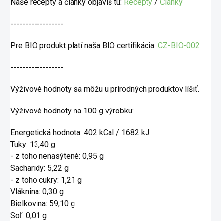
Naše recepty a články objavíš tu:
Recepty
/
Články
------------------
Pre BIO produkt platí naša BIO certifikácia:
CZ-BIO-002
------------------
Výživové hodnoty sa môžu u prírodných produktov líšiť.
Výživové hodnoty na 100 g výrobku:
Energetická hodnota: 402 kCal / 1682 kJ
Tuky: 13,40 g
- z toho nenasýtené: 0,95 g
Sacharidy: 5,22 g
- z toho cukry: 1,21 g
Vláknina: 0,30 g
Bielkovina: 59,10 g
Soľ: 0,01 g