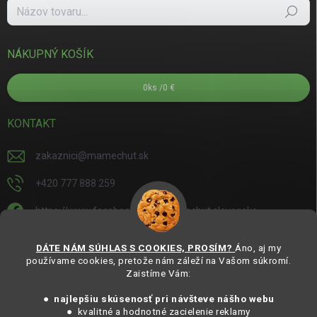
Hľadať
NÁKUPNÝ KOŠÍK
0
ks /
0 €
KONTAKT
zakaznici
@
mamechut.sk
+420 777 888 259
https://www.facebook.com/mamechut.slovensko
mamechut.slovensko
DÁTE NÁM SÚHLAS S COOKIES, PROSÍM?
Áno, aj my
používame cookies, pretože nám záleží na Vašom súkromí.
https://www.youtube.com/@mamechutczsk
Zaistíme Vám:
@mamechut.czsk
● najlepšiu skúsenosť pri návšteve nášho webu
● kvalitné a hodnotné zacielenie reklamy