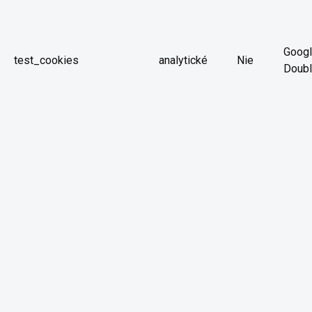
Googl
test_cookies
analytické
Nie
Doubl