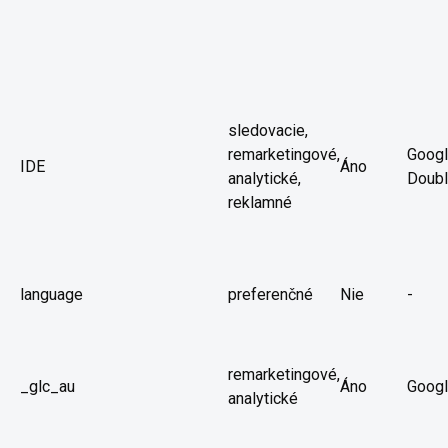
sledovacie,
remarketingové,
Googl
IDE
Áno
analytické,
Doubl
reklamné
language
preferenčné
Nie
-
remarketingové,
_glc_au
Áno
Goog
analytické