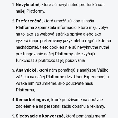
Nevyhnutné,
ktoré sú nevyhnutné pre funkčnosť
našej Platformy,
Preferen
čné,
ktoré umožňujú, aby si naša
Platforma zapamätala informácie, ktoré majú vplyv
na to, ako sa webová stránka správa alebo ako
vyzerá (napr. preferovaný jazyk alebo región, kde sa
nachádzate), tieto cookies nie sú nevyhnutne nutné
pre fungovanie našej Platformy, ale zvyšujú
funkčnosť a praktickosť jej používania.
Analytick
é,
ktoré nám pomáhajú s analýzou Vášho
zážitku na našej Platforme (tzv. User Experience) a
vďaka nim rozumieme, ako používáte našu
Platformu,
Remarketingov
é,
ktoré používame na správne
zacielenie a na personalizáciu obsahu a reklamy,
Sledovacie
a
konverzné,
ktoré pomáhajú merať