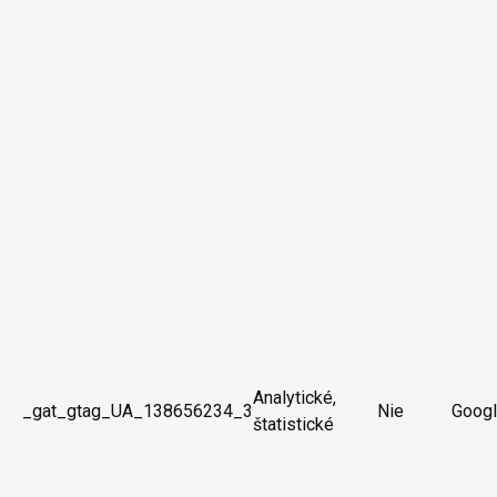
Analytické,
_gat_gtag_UA_138656234_3
Nie
Goog
štatistické