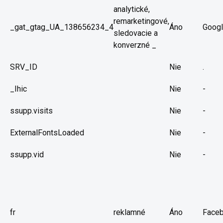
analytické,
remarketingové,
_gat_gtag_UA_138656234_4
Áno
Goog
sledovacie a
konverzné _
SRV_ID
Nie
.
_Ihic
Nie
-
ssupp.visits
Nie
-
ExternalFontsLoaded
Nie
-
ssupp.vid
Nie
-
fr
reklamné
Áno
Face