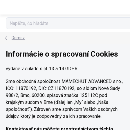
Prejsť na obsah
Domov
Informácie o spracovaní Cookies
vydané v súlade s čl. 13 a 14 GDPR.
Sme obchodná spoločnosť MÁMECHUŤ ADVANCED s.r.o.,
IČO: 11870192, DIČ: CZ11870192, so sídlom Nové Sady
988/2, Brno, 60200, spisová značka 125112C pod
krajským súdom v Brne (ďalej len „My“ alebo „Naša
spoločnosť“). Zároveň sme správcom Vašich osobných
údajov, ktorý je zodpovedný za ich spracovanie.
Kontaktovať nás môžete prostredníctvom týchto