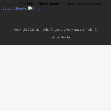
Copyright 2025
MámeChuť Organic
. Všechna práva vyhrazena.
Vytvořil Shoptet
Copyright 2026
MámeChuť Organic
. Všetky práva vyhradené.
Vytvoril Shoptet