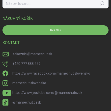
Hľadať
NÁKUPNÝ KOŠÍK
0
ks /
0 €
KONTAKT
zakaznici
@
mamechut.sk
+420 777 888 259
https://www.facebook.com/mamechut.slovensko
mamechut.slovensko
https://www.youtube.com/@mamechutczsk
@mamechut.czsk