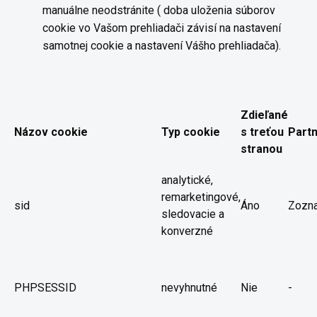
manuálne neodstránite ( doba uloženia súborov
cookie vo Vašom prehliadači závisí na nastavení
samotnej cookie a nastavení Vášho prehliadača).
Zdieľané
Názov cookie
Typ cookie
s treťou
Part
stranou
analytické,
remarketingové,
sid
Áno
Zozn
sledovacie a
konverzné
PHPSESSID
nevyhnutné
Nie
-