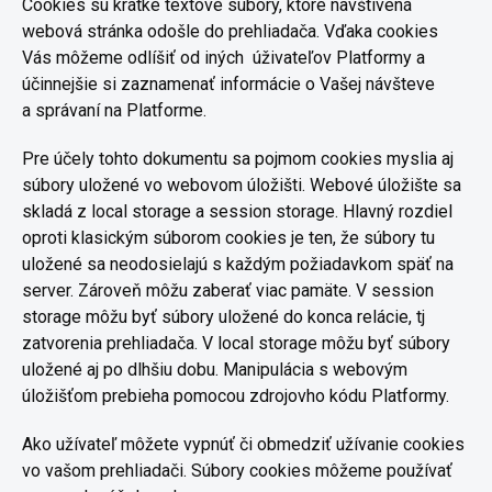
Cookies sú krátké textové súbory, ktoré navštívená
webová stránka odošle do prehliadača. Vďaka cookies
Vás môžeme odlíšiť od iných úživateľov Platformy a
účinnejšie si zaznamenať informácie o Vašej návšteve
a správaní na Platforme.
Pre účely tohto dokumentu sa pojmom cookies myslia aj
súbory uložené vo webovom úložišti. Webové úložište sa
skladá z local storage a session storage. Hlavný rozdiel
oproti klasickým súborom cookies je ten, že súbory tu
uložené sa neodosielajú s každým požiadavkom späť na
server. Zároveň môžu zaberať viac pamäte. V session
storage môžu byť súbory uložené do konca relácie, tj
zatvorenia prehliadača. V local storage môžu byť súbory
uložené aj po dlhšiu dobu. Manipulácia s webovým
úložišťom prebieha pomocou zdrojovho kódu Platformy.
Ako užívateľ môžete vypnúť či obmedziť užívanie cookies
vo vašom prehliadači. Súbory cookies môžeme používať