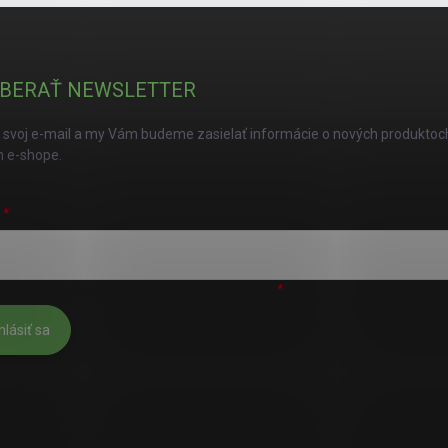
BERAŤ NEWSLETTER
 svoj e-mail a my Vám budeme zasielať informácie o nových produktoc
 e-shope.
L
úhlasím s
podmienkami ochrany osobných údajov
hlásiť sa