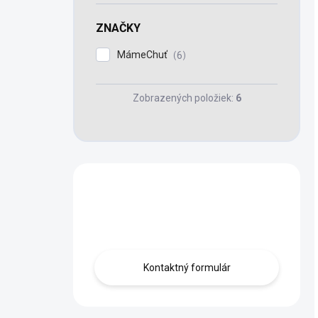
ZNAČKY
MámeChuť
6
Zobrazených položiek:
6
Máte otázku?
Obráťte sa na nás.
Kontaktný formulár