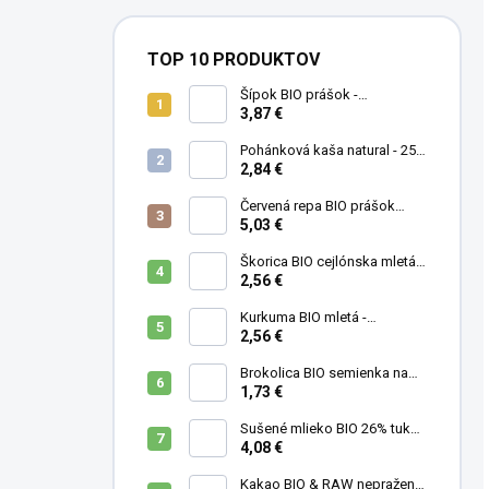
TOP 10 PRODUKTOV
Šípok BIO prášok -
MámeChuť
3,87 €
Pohánková kaša natural - 250
g
2,84 €
Červená repa BIO prášok
(cvikla) - MámeChuť
5,03 €
Škorica BIO cejlónska mletá -
MámeChuť
2,56 €
Kurkuma BIO mletá -
MámeChuť
2,56 €
Brokolica BIO semienka na
klíčenie - 10 g
1,73 €
Sušené mlieko BIO 26% tuku -
MámeChuť
4,08 €
Kakao BIO & RAW nepražené