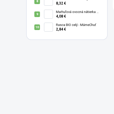
- MámeChuť
8,32 €
Marhuľová ovocná nátierka s
levanduľou, mandľami a
4,08 €
medom - 200 ml
Rasca BIO celý - MámeChuť
2,84 €