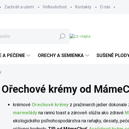
Zachráň a ušetri
Veľkoobchod
Kontakty
O nás
Hľadať
E A PEČENIE
ORECHY A SEMIENKA
SUŠENÉ PLOD
y
Ořechové krémy od MámeC
krémové
Orechové krémy
z pražinierch jadier dokonal
marmelády
na rannú toast a zároveň slúžia ako zdravé
M
ekologického poľnohospodárstva na raňajky, desiaty, peče
výživnej hodnoty.
TIP od MámeChuť
:
Arašidový krém s