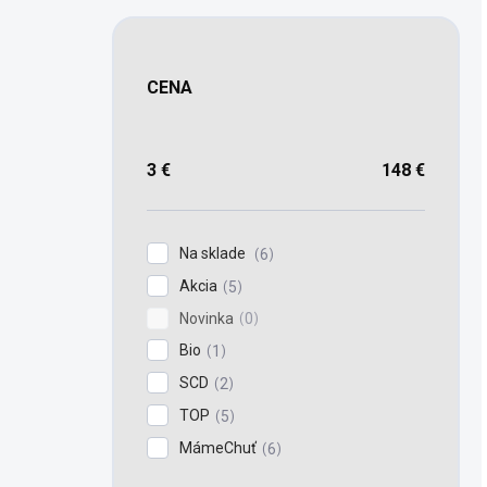
CENA
3
€
148
€
Na sklade
6
Akcia
5
Novinka
0
Bio
1
SCD
2
TOP
5
MámeChuť
6