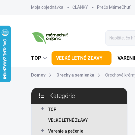
Prejsť na obsah
Moja objednávka
ČLÁNKY
Prečo MámeChuť
TOP
VEĽKÉ LETNÉ ZĽAVY
VARENI
Domov
Orechy a semienka
Orechové krém
Bočný panel
Kategórie
Preskočiť kategórie
TOP
VEĽKÉ LETNÉ ZĽAVY
Varenie a pečenie