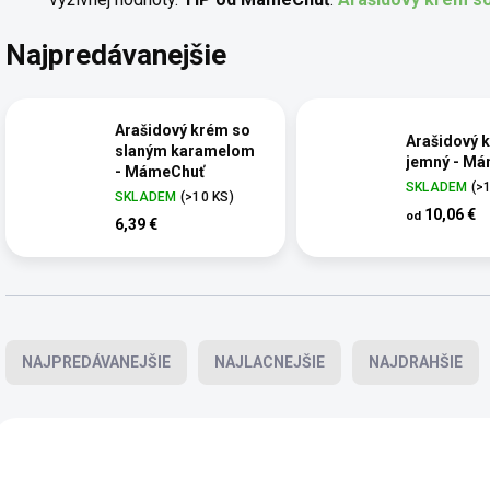
Najpredávanejšie
Arašidový krém so
Arašidový 
slaným karamelom
jemný - M
- MámeChuť
SKLADEM
(>
SKLADEM
(>10 KS)
10,06 €
od
6,39 €
Radenie produktov
NAJPREDÁVANEJŠIE
NAJLACNEJŠIE
NAJDRAHŠIE
Výpis produktov
BIO
AKCIA
MÁMECHUŤ
TOP