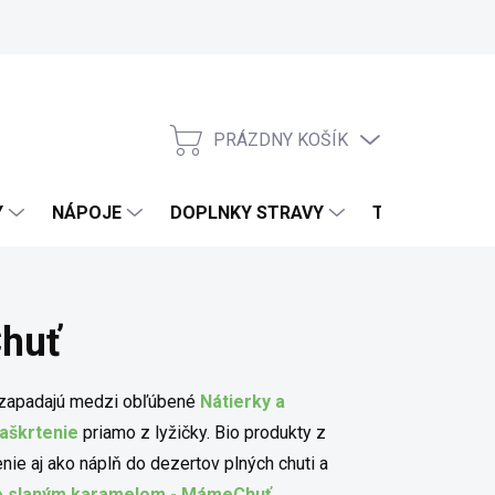
PRÁZDNY KOŠÍK
NÁKUPNÝ KOŠÍK
Y
NÁPOJE
DOPLNKY STRAVY
TELO & DOMO
huť
e zapadajú medzi obľúbené
Nátierky a
aškrtenie
priamo z lyžičky. Bio produkty z
nie aj ako náplň do dezertov plných chuti a
o slaným karamelom - MámeChuť
.