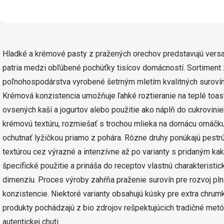
škorice, badiánu a klinčekov,
pridaných zložiek. Ten
ktoré...
prírodný produkt...
Ovlád
Hladké a krémové pasty z pražených orechov predstavujú versati
patria medzi obľúbené pochúťky tisícov domácností. Sortiment
poľnohospodárstva vyrobené šetrným mletím kvalitných suroví
Krémová konzistencia umožňuje ľahké roztieranie na teplé toast
ovsených kaší a jogurtov alebo použitie ako náplň do cukrovini
krémovú textúru, rozmiešať s trochou mlieka na domácu omáčk
ochutnať lyžičkou priamo z pohára. Rôzne druhy ponúkajú pestr
textúrou cez výrazné a intenzívne až po varianty s pridaným k
špecifické použitie a prináša do receptov vlastnú charakterist
dimenziu. Proces výroby zahŕňa praženie surovín pre rozvoj pln
konzistencie. Niektoré varianty obsahujú kúsky pre extra chrum
produkty pochádzajú z bio zdrojov rešpektujúcich tradičné met
autentickej chuti.