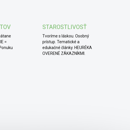
KTOV
STAROSTLIVOSŤ
rátane
Tvoríme s láskou. Osobný
IE =
prístup. Tematické a
 Ponuku
edukačné články. HEURÉKA
OVERENÉ ZÁKAZNÍKMI.