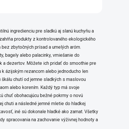
to
vylepšovaný...
acie prvky výpisu
lnú ingredienciu pre sladkú aj slanú kuchyňu a
 zahŕňa produkty z kontrolovaného ekologického
n bez zbytočných prísad a umelých aróm.
y, bagely alebo palacinky, vmiešanie do
ek a dezertov. Môžete ich pridať do smoothie pre
u k ázijským rezancom alebo jednoducho len
ú škálu chutí od jemne sladkých s maslovou
akaom alebo korením. Každý typ má svoje
ickú chuť obohacujúcu bežné pokrmy o novú
ej chuti a následné jemné mletie do hladkej
kavosť, iné sú dokonale hladké ako zamat. Všetky
ódy spracovania na zachovanie výživnej hodnoty a