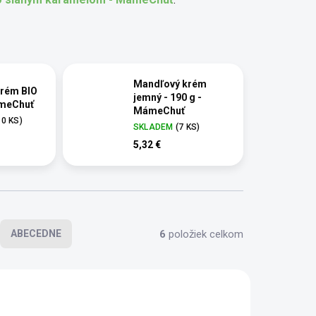
Mandľový krém
krém BIO
jemný - 190 g -
ámeChuť
MámeChuť
10 KS)
SKLADEM
(7 KS)
5,32 €
6
položiek celkom
ABECEDNE
AKCIA
SCD