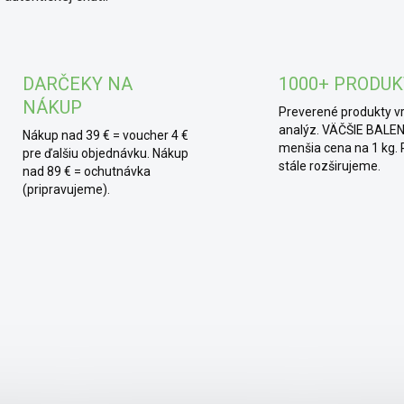
DARČEKY NA
1000+ PRODU
NÁKUP
Preverené produkty v
analýz. VÄČŠIE BALEN
Nákup nad 39 € = voucher 4 €
menšia cena na 1 kg.
pre ďalšiu objednávku. Nákup
stále rozširujeme.
nad 89 € = ochutnávka
(pripravujeme).