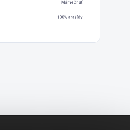
MámeChuť
100% arašídy