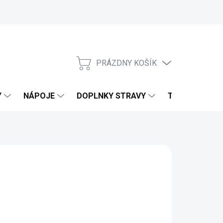
PRÁZDNY KOŠÍK
NÁKUPNÝ KOŠÍK
Y
NÁPOJE
DOPLNKY STRAVY
TELO & DOMO
HUŤ
 5,75 €
od
5,21 €
4,65 €
bez DPH
otková cena: