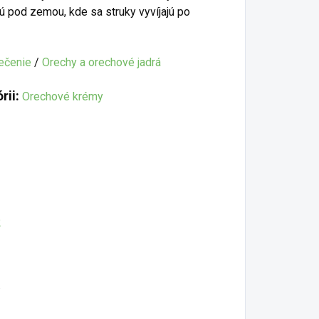
tú pod zemou, kde sa struky vyvíjajú po
ečenie
/
Orechy a orechové jadrá
rii:
Orechové krémy
2
.