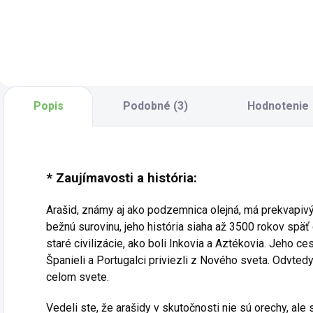
pikantnosť v
výrazná. Skvele sa
s
dokonale
hodí na čerstvé
s
vyváženom
pečivo, do jogurtu
m
pomere. Je ideálny
alebo na lievance –
k
ako netradičný
všade tam, kde má
n
doplnok k syrom,
ovocie hlavné
l
grilovanému mäsu,
slovo. Zaujme
s
Popis
Podobné (3)
Hodnotenie
do burgerov alebo
svojou sýtou
d
k...
farbou a...
c
m
m
* Zaujímavosti a história:
Arašid, známy aj ako podzemnica olejná, má prekvapi
bežnú surovinu, jeho história siaha až 3500 rokov späť 
staré civilizácie, ako boli Inkovia a Aztékovia. Jeho ce
Španieli a Portugalci priviezli z Nového sveta. Odvted
celom svete.
Vedeli ste, že arašidy v skutočnosti nie sú orechy, al