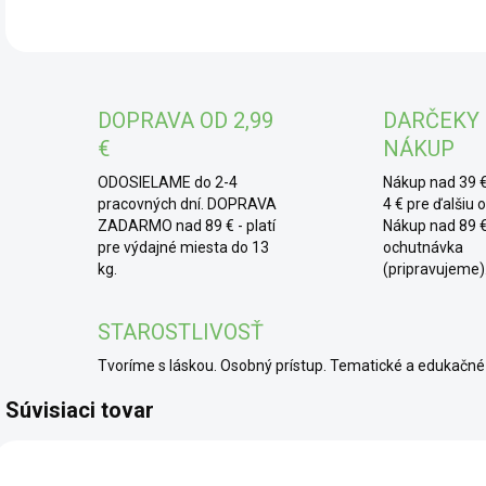
tor
zauj
DOPRAVA OD 2,99
DARČEKY
€
NÁKUP
ODOSIELAME do 2-4
Nákup nad 39 €
pracovných dní. DOPRAVA
4 € pre ďalšiu 
ZADARMO nad 89 € - platí
Nákup nad 89 €
pre výdajné miesta do 13
ochutnávka
kg.
(pripravujeme)
STAROSTLIVOSŤ
Tvoríme s láskou. Osobný prístup. Tematické a edukač
Súvisiaci tovar
ZACHRAŇ A UŠETŘI
AKCIA
AKC