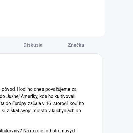
a stretávajú
jabĺk, medu a
lnkom vyzreté
jemného dotyku
arhule s jemne
korenia vytvára
vetinovým
delikatesu, ktorá
ádychom
poteší na lyžičke aj
evandule,
ako doplnok k
ladkosťou medu a
dezertom. Sladká,
Diskusia
Značka
elikátnou
ale prirodzená chuť
hrumkavosťou
zrelých jabĺk...
andlí. Táto
arhuľová...
vý pôvod. Hoci ho dnes považujeme za
do Južnej Ameriky, kde ho kultivovali
sta do Európy začala v 16. storočí, keď ho
y si získal svoje miesto v kuchyniach po
e strukoviny? Na rozdiel od stromových