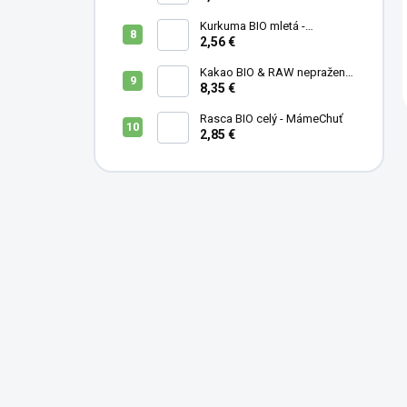
Kurkuma BIO mletá -
MámeChuť
2,56 €
Kakao BIO & RAW nepražené
- MámeChuť
8,35 €
Rasca BIO celý - MámeChuť
2,85 €