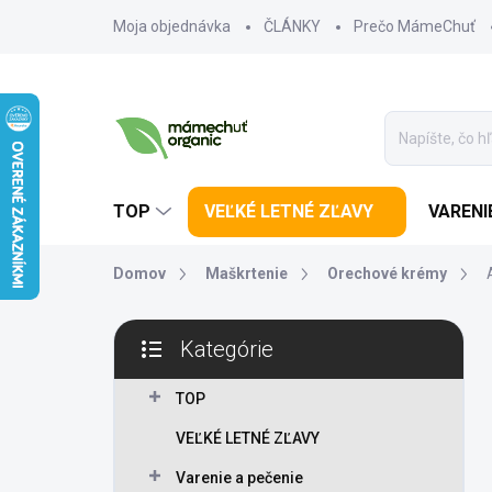
Prejsť na obsah
Moja objednávka
ČLÁNKY
Prečo MámeChuť
TOP
VEĽKÉ LETNÉ ZĽAVY
VARENI
Domov
Maškrtenie
Orechové krémy
Bočný panel
Kategórie
Preskočiť kategórie
TOP
VEĽKÉ LETNÉ ZĽAVY
Varenie a pečenie