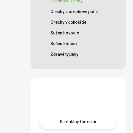
Orechové krémy
Orechy a orechové jadrá
Orechy v čokoláde
Sušené ovocie
Sušené mäso
Zdravé tyčinky
Máte otázku?
Obráťte sa na nás.
Kontaktný formulár