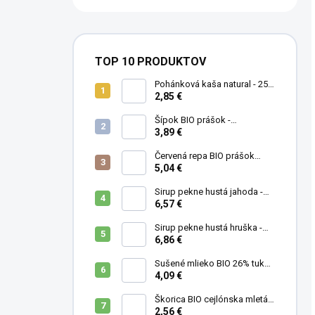
TOP 10 PRODUKTOV
Pohánková kaša natural - 250
g
2,85 €
Šípok BIO prášok -
MámeChuť
3,89 €
Červená repa BIO prášok
(cvikla) - MámeChuť
5,04 €
Sirup pekne hustá jahoda -
500 ml
6,57 €
Sirup pekne hustá hruška -
500 ml
6,86 €
Sušené mlieko BIO 26% tuku -
MámeChuť
4,09 €
Škorica BIO cejlónska mletá -
MámeChuť
2,56 €