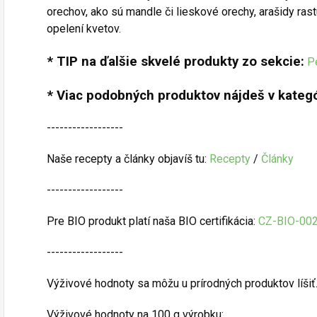
orechov, ako sú mandle či lieskové orechy, arašidy ras
opelení kvetov.
* TIP na ďalšie skvelé produkty zo sekcie:
P
* Viac podobných produktov nájdeš v kategó
------------------
Naše recepty a články objavíš tu:
Recepty
/
Články
------------------
Pre BIO produkt platí naša BIO certifikácia:
CZ-BIO-00
------------------
Výživové hodnoty sa môžu u prírodných produktov líšiť
Výživové hodnoty na 100 g výrobku: