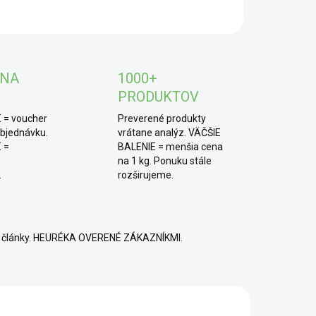
t. Jeho chrumkavá textúra dodá každému dezertu
OPÝTAŤ SA
ímavý prvok.
 NA
1000+
PRODUKTOV
 = voucher
Preverené produkty
objednávku.
vrátane analýz. VÄČŠIE
 =
BALENIE = menšia cena
na 1 kg. Ponuku stále
.
rozširujeme.
né články. HEURÉKA OVERENÉ ZÁKAZNÍKMI.
IA
TOP