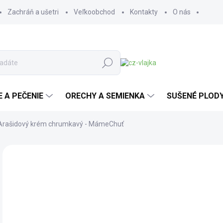
Zachráň a ušetri
Veľkoobchod
Kontakty
O nás
Hľadať
E A PEČENIE
ORECHY A SEMIENKA
SUŠENÉ PLOD
Arašidový krém chrumkavý - MámeChuť
Neohodnotené
Podrobnosti hodnotenia
ZNAČKA:
MÁMEC
AKCIA
TOP
MÁMECHUŤ
od
od
Jedn