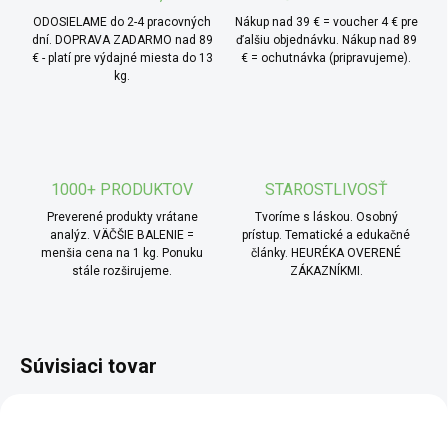
ODOSIELAME do 2-4 pracovných
Nákup nad 39 € = voucher 4 € pre
dní. DOPRAVA ZADARMO nad 89
ďalšiu objednávku. Nákup nad 89
€ - platí pre výdajné miesta do 13
€ = ochutnávka (pripravujeme).
kg.
1000+ PRODUKTOV
STAROSTLIVOSŤ
Preverené produkty vrátane
Tvoríme s láskou. Osobný
analýz. VÄČŠIE BALENIE =
prístup. Tematické a edukačné
menšia cena na 1 kg. Ponuku
články. HEURÉKA OVERENÉ
stále rozširujeme.
ZÁKAZNÍKMI.
Súvisiaci tovar
SCD
SCD