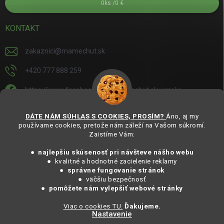
0
ks /
0 €
KONTAKT
zakaznici
@
mamechut.sk
+420 777 888 259
https://www.facebook.com/mamechut.slovensko
mamechut.slovensko
DÁTE NÁM SÚHLAS S COOKIES, PROSÍM?
Áno, aj my
používame cookies, pretože nám záleží na Vašom súkromí.
https://www.youtube.com/@mamechutczsk
Zaistíme Vám:
@mamechut.czsk
● najlepšiu skúsenosť pri návšteve nášho webu
● kvalitné a hodnotné zacielenie reklamy
●
správne fungovanie stránok
Copyright 2025
MámeChuť Organic
. Všechna práva vyhrazena.
● väčšiu bezpečnosť
Vytvořil Shoptet
● pomôžete nám vylepšiť webové stránky
Viac o cookies TU.
Ďakujeme.
Nastavenie