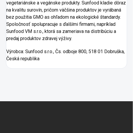
vegetariánske a vegánske produkty. Sunfood kladie dôraz
na kvalitu surovín, pričom väčšina produktov je vyrábaná
bez použitia GMO as ohľadom na ekologické štandardy.
Spoločnosť spolupracuje s ďalšími firmami, napríklad
Sunfood VM s.r.o., ktorá sa zameriava na distribúciu a
predaj produktov zdravej výživy.
Výrobca:
Sunfood s.r.o., Čs. odboje 800, 518 01 Dobruška,
Česká republika
Zápätie