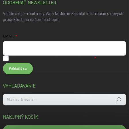
ODOBERAŤ NEWSLETTER
Vložte svoj e-mail a my Vám budeme zasielať informácie o nových
produktoch na našom e-shope.
EMAIL
Súhlasím s
podmienkami ochrany osobných údajov
Prihlásiť sa
VYHĽADÁVANIE
Hľadať
NÁKUPNÝ KOŠÍK