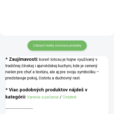
neurónov. Vhodná pre osoby s
Tang, ktorý posilňuje Pi (Slezina)
nadmernou mentálnou záťažou.
a jej zdvíhaciu funkciu. Druhou
Upokojuje dušu Shen, posilňuje
zmesou je Suo Quan...
Shen...
Zobraziť všetky súvisiace produkty
* Zaujímavosti:
koreň lotosu je hojne využívaný v
tradičnej čínskej i ajurvédskej kuchyni, kde je cenený
nielen pre chuť a textúru, ale aj pre svoju symboliku –
predstavuje pokoj, čistotu a duchovný rast.
* Viac podobných produktov nájdeš v
kategórii:
Varenie a pečenie
/
Ostatné
------------------