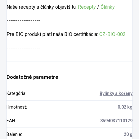
Naše recepty a články objavíš tu:
Recepty
/
Články
------------------
Pre BIO produkt platí naša BIO certifikácia:
CZ-BIO-002
------------------
Dodatočné parametre
Kategória
:
Bylinky a kořeny
Hmotnosť
:
0.02 kg
EAN
:
8594037110129
Balenie
:
20 g