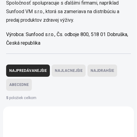
Spoločnosť spolupracuje s ďalšími firmami, napríklad
Sunfood VM s.r.o., ktorá sa zameriava na distribúciu a
predaj produktov zdravej výživy.
Výrobca:
Sunfood s.r.o., Čs. odboje 800, 518 01 Dobruška,
Česká republika
Radenie produktov
NAJPREDÁVANEJŠIE
NAJLACNEJŠIE
NAJDRAHŠIE
ABECEDNE
5
položiek celkom
Výpis produktov