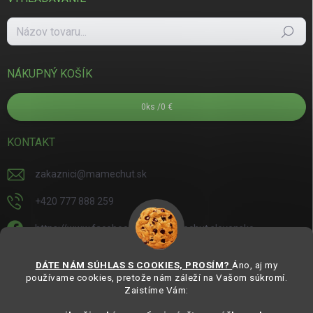
Hľadať
NÁKUPNÝ KOŠÍK
0
ks /
0 €
KONTAKT
zakaznici
@
mamechut.sk
+420 777 888 259
https://www.facebook.com/mamechut.slovensko
mamechut.slovensko
DÁTE NÁM SÚHLAS S COOKIES, PROSÍM?
Áno, aj my
používame cookies, pretože nám záleží na Vašom súkromí.
https://www.youtube.com/@mamechutczsk
Zaistíme Vám:
@mamechut.czsk