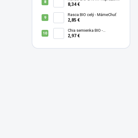
- MámeChuť
8,34 €
Rasca BIO celý - MámeChuť
2,85 €
Chia semienka BIO -
MámeChuť
2,97 €