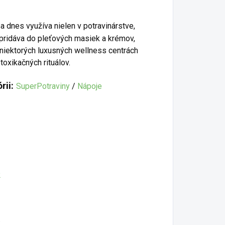
sa dnes využíva nielen v potravinárstve,
a pridáva do pleťových masiek a krémov,
 niektorých luxusných wellness centrách
oxikačných rituálov.
rii:
SuperPotraviny
/
Nápoje
2
.