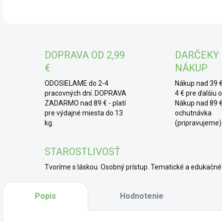
* H
mod
farb
DOPRAVA OD 2,99
DARČEKY
práš
€
NÁKUP
fori
mod
ODOSIELAME do 2-4
Nákup nad 39 €
pracovných dní. DOPRAVA
4 € pre ďalšiu 
* 
ZADARMO nad 89 € - platí
Nákup nad 89 €
pre výdajné miesta do 13
ochutnávka
cit
kg.
(pripravujeme)
pomô
chuť
STAROSTLIVOSŤ
Tvoríme s láskou. Osobný prístup. Tematické a edukač
Popis
Hodnotenie