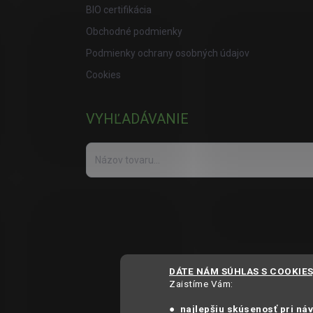
BIO certifikácia
Obchodné podmienky
Podmienky ochrany osobných údajov
Cookies
VYHĽADÁVANIE
DÁTE NÁM SÚHLAS S COOKIE
Zaistíme Vám:
● najlepšiu skúsenosť pri ná