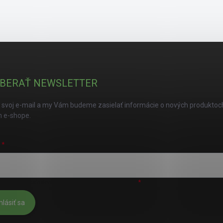
BERAŤ NEWSLETTER
 svoj e-mail a my Vám budeme zasielať informácie o nových produktoc
 e-shope.
L
úhlasím s
podmienkami ochrany osobných údajov
hlásiť sa