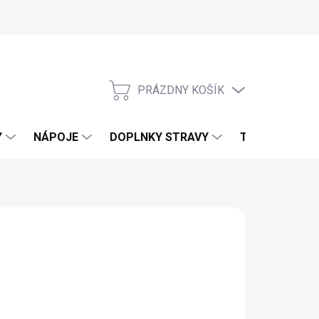
PRÁZDNY KOŠÍK
NÁKUPNÝ KOŠÍK
Y
NÁPOJE
DOPLNKY STRAVY
TELO & DOMO
HUŤ
d
3,47 €
3,10 €
bez DPH
otková cena: