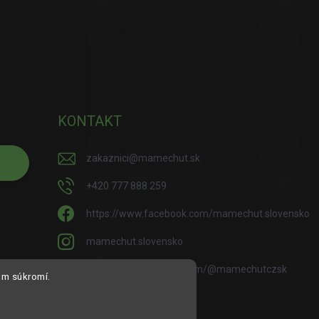
KONTAKT
zakaznici
@
mamechut.sk
+420 777 888 259
https://www.facebook.com/mamechut.slovensko
mamechut.slovensko
https://www.youtube.com/@mamechutczsk
om súkromí.
@mamechut.czsk