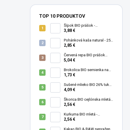
TOP 10 PRODUKTOV
Šípok BIO prášok -
MámeChuť
3,88 €
Pohánková kaša natural - 250
g
2,85 €
Červená repa BIO prášok
(cvikla) - MámeChuť
5,04 €
Brokolica BIO semienka na
klíčenie - 10 g
1,73 €
Sušené mlieko BIO 26% tuku -
MámeChuť
4,09 €
Škorica BIO cejlónska mletá -
MámeChuť
2,56 €
Kurkuma BIO mletá -
MámeChuť
2,56 €
Kakao BIO & RAW nepražené