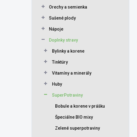
Orechy a semienka
Sušené plody
Nápoje
Doplnky stravy
Bylinky a korene
Tinktúry
Vitamíny a minerály
Huby
SuperPotraviny
Bobule a korene v prášku
Špeciálne BIO mixy
Zelené superpotraviny