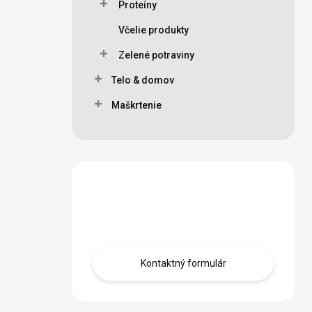
Proteíny
Včelie produkty
Zelené potraviny
Telo & domov
Maškrtenie
Máte otázku?
Obráťte sa na nás.
Kontaktný formulár