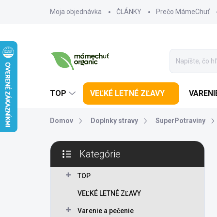
Prejsť na obsah
Moja objednávka
ČLÁNKY
Prečo MámeChuť
TOP
VEĽKÉ LETNÉ ZĽAVY
VARENI
Domov
Doplnky stravy
SuperPotraviny
Bočný panel
Kategórie
Preskočiť kategórie
TOP
VEĽKÉ LETNÉ ZĽAVY
Varenie a pečenie