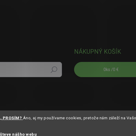
NÁKUPNÝ KOŠÍK
0
ks /
0 €
Hľadať
S, PROSÍM?
Áno, aj my používame cookies, pretože nám záleží na Vaš
všteve nášho webu