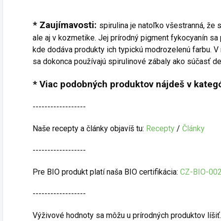
* Zaujímavosti:
spirulina je natoľko všestranná, že 
ale aj v kozmetike. Jej prírodný pigment fykocyanín s
kde dodáva produkty ich typickú modrozelenú farbu. V
sa dokonca používajú spirulinové zábaly ako súčasť det
* Viac podobných produktov nájdeš v kategó
------------------
Naše recepty a články objavíš tu:
Recepty
/
Články
------------------
Pre BIO produkt platí naša BIO certifikácia:
CZ-BIO-00
------------------
Výživové hodnoty sa môžu u prírodných produktov líšiť