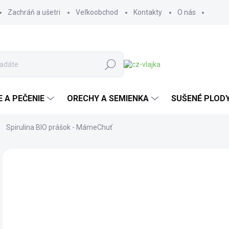
Zachráň a ušetri
Veľkoobchod
Kontakty
O nás
Hľadať
E A PEČENIE
ORECHY A SEMIENKA
SUŠENÉ PLOD
Spirulina BIO prášok - MámeChuť
Neohodnotené
Podrobnosti hodnotenia
ZNAČKA:
MÁMEC
BIO
TOP
MÁMECHUŤ
o
od
Jedn