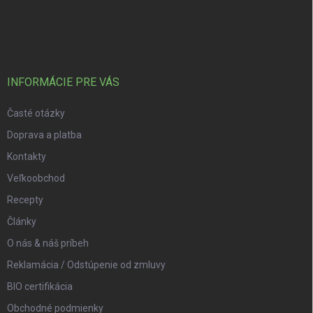
Zápätie
INFORMÁCIE PRE VÁS
Časté otázky
Doprava a platba
Kontakty
Veľkoobchod
Recepty
Články
O nás & náš príbeh
Reklamácia / Odstúpenie od zmluvy
BIO certifikácia
Obchodné podmienky