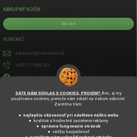
NÁKUPNÝ KOŠÍK
0
ks /
0 €
KONTAKT
zakaznici
@
mamechut.sk
+420 777 888 259
https://www.facebook.com/mamechut.slovensko
mamechut.slovensko
DÁTE NÁM SÚHLAS S COOKIES, PROSÍM?
Áno, aj my
používame cookies, pretože nám záleží na Vašom súkromí.
https://www.youtube.com/@mamechutczsk
Zaistíme Vám:
@mamechut.czsk
● najlepšiu skúsenosť pri návšteve nášho webu
● kvalitné a hodnotné zacielenie reklamy
●
správne fungovanie stránok
Copyright 2025
MámeChuť Organic
. Všechna práva vyhrazena.
● väčšiu bezpečnosť
Vytvořil Shoptet