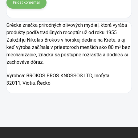
Pridať komentár
Grécka značka prírodných olivových mydiel, ktorá vyrába
produkty podľa tradičných receptúr už od roku 1955.
Založil ju Nikolas Brokos v horskej dedine na Kréte, a aj
keď výroba začínala v priestoroch menších ako 80 m² bez
mechanizácie, značka sa postupne rozrástla a dodnes si
zachováva dôraz.
Výrobca:
BROKOS BROS KNOSSOS LTD, Inofyta
32011, Viotia, Řecko
Zápätie