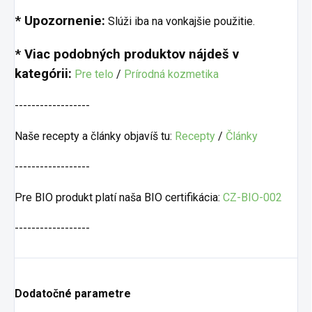
* Upozornenie:
Slúži iba na vonkajšie použitie.
* Viac podobných produktov nájdeš v
kategórii:
Pre telo
/
Prírodná kozmetika
------------------
Naše recepty a články objavíš tu:
Recepty
/
Články
------------------
Pre BIO produkt platí naša BIO certifikácia:
CZ-BIO-002
------------------
Dodatočné parametre