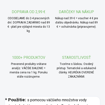
* TIP od MámeChuť:
mydlo je vhodné pre akýkoľvek
typ pleti a vďaka tomu, že neobsahuje žiadne chemické
látky ani farbivá, sa hodí aj pre tú najcitlivejšiu detskú
DOPRAVA OD 2,99 €
DARČEKY NA NÁKUP
pokožku.
ODOSIELAME do 2-4 pracovných
Nákup nad 39 € = voucher 4 € pre
dní. DOPRAVA ZADARMO nad 89
ďalšiu objednávku. Nákup nad 89
€ - platí pre výdajné miesta do 13
€ = ochutnávka (pripravujeme).
kg.
1000+ PRODUKTOV
STAROSTLIVOSŤ
Preverené produkty vrátane
Tvoríme s láskou. Osobný
analýz. VÄČŠIE BALENIE =
prístup. Tematické a edukačné
menšia cena na 1 kg. Ponuku
články. HEURÉKA OVERENÉ
stále rozširujeme.
ZÁKAZNÍKMI.
* Použitie:
s pomocou väčšieho množstva vody