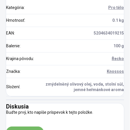
Kategória
:
Pro tělo
Hmotnosť
:
0.1 kg
EAN
:
5204634019215
Balenie
:
100 g
Krajina pôvodu
:
Řecko
Značka
:
Knossos
zmýdelněný olivový olej, voda, stolní sůl,
Složení
:
jemné heřmánkové aroma
Diskusia
Buďte prvý, kto napíše príspevok k tejto položke.