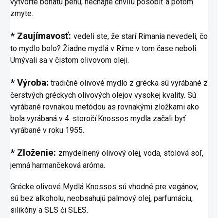
vytvorte bohatú penu, nechajte chvíľu pôsobiť a potom
zmyte.
* Zaujímavosť:
vedeli ste, že starí Rimania nevedeli, čo
to mydlo bolo? Žiadne mydlá v Ríme v tom čase neboli.
Umývali sa v čistom olivovom oleji.
* Výroba:
tradičné olivové mydlo z grécka sú vyrábané z
čerstvých gréckych olivových olejov vysokej kvality. Sú
vyrábané rovnakou metódou as rovnakými zložkami ako
bola vyrábaná v 4. storočí.Knossos mydla začali byť
vyrábané v roku 1955.
* Zloženie:
zmydelnený olivový olej, voda, stolová soľ,
jemná harmančeková aróma.
Grécke olivové Mydlá Knossos sú vhodné pre vegánov,
sú bez alkoholu, neobsahujú palmový olej, parfumáciu,
silikóny a SLS či SLES.