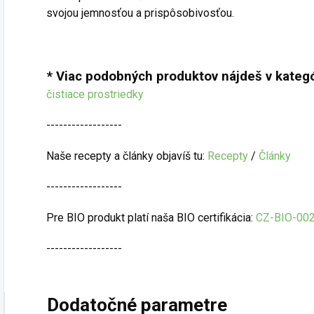
svojou jemnosťou a prispôsobivosťou.
* Viac podobných produktov nájdeš v kategó
čistiace prostriedky
------------------
Naše recepty a články objavíš tu:
Recepty
/
Články
------------------
Pre BIO produkt platí naša BIO certifikácia:
CZ-BIO-00
------------------
Dodatočné parametre