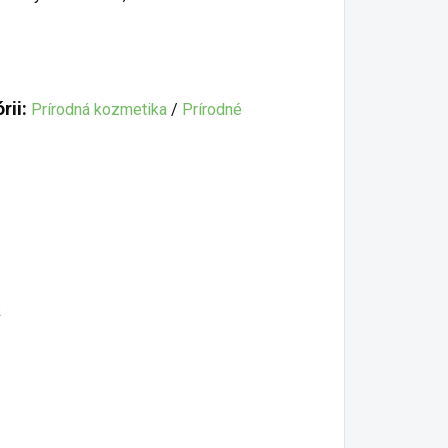
rii:
Prírodná kozmetika
/
Prírodné
2