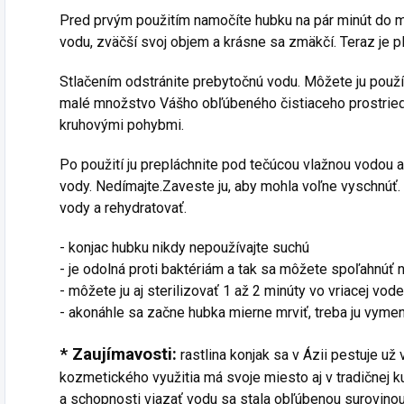
Pred prvým použitím namočíte hubku na pár minút do m
vodu, zväčší svoj objem a krásne sa zmäkčí. Teraz je pl
Stlačením odstránite prebytočnú vodu. Môžete ju použí
malé množstvo Vášho obľúbeného čistiaceho prostrie
kruhovými pohybmi.
Po použití ju prepláchnite pod tečúcou vlažnou vodou a
vody. Nedímajte.Zaveste ju, aby mohla voľne vyschnúť. 
vody a rehydratovať.
- konjac hubku nikdy nepoužívajte suchú
- je odolná proti baktériám a tak sa môžete spoľahnúť 
- môžete ju aj sterilizovať 1 až 2 minúty vo vriacej vode
- akonáhle sa začne hubka mierne mrviť, treba ju vymen
* Zaujímavosti:
rastlina konjak sa v Ázii pestuje už
kozmetického využitia má svoje miesto aj v tradičnej ku
a schopnosti viazať vodu sa stala obľúbenou surovino