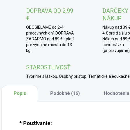
jedn
DOPRAVA OD 2,99
DARČEKY
každ
€
NÁKUP
* 
ODOSIELAME do 2-4
Nákup nad 39 €
pomo
pracovných dní. DOPRAVA
4 € pre ďalšiu 
ZADARMO nad 89 € - platí
Nákup nad 89 €
ju p
pre výdajné miesta do 13
ochutnávka
pri 
kg.
(pripravujeme)
o tv
zais
STAROSTLIVOSŤ
Tvoríme s láskou. Osobný prístup. Tematické a edukač
Popis
Podobné (16)
Hodnotenie
* Používanie: