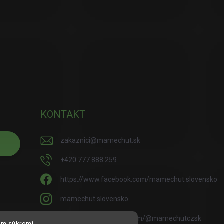
KONTAKT
zakaznici
@
mamechut.sk
+420 777 888 259
https://www.facebook.com/mamechut.slovensko
mamechut.slovensko
https://www.youtube.com/@mamechutczsk
om súkromí.