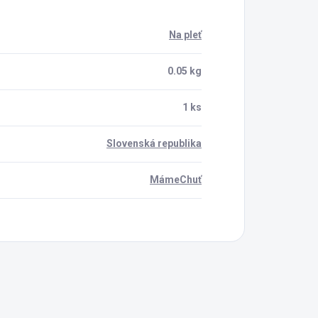
Na pleť
0.05 kg
1 ks
Slovenská republika
MámeChuť