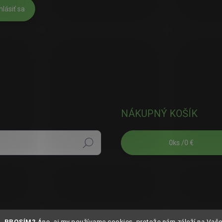
hlásiť sa
NÁKUPNÝ KOŠÍK
0
ks /
0 €
Hľadať
S, PROSÍM?
Áno, aj my používame cookies, pretože nám záleží na Vaš