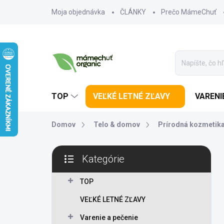
Prejsť na obsah
Moja objednávka
ČLÁNKY
Prečo MámeChuť
TOP
VEĽKÉ LETNÉ ZĽAVY
VARENI
Domov
Telo & domov
Prírodná kozmetik
Bočný panel
Kategórie
Preskočiť kategórie
TOP
VEĽKÉ LETNÉ ZĽAVY
Varenie a pečenie