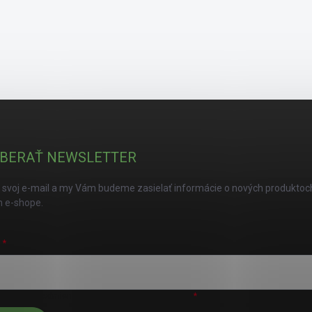
BERAŤ NEWSLETTER
 svoj e-mail a my Vám budeme zasielať informácie o nových produktoc
 e-shope.
L
úhlasím s
podmienkami ochrany osobných údajov