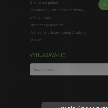
O nás & náš príbeh
Pri
Reklamácia / Odstúpenie od zmluvy
BIO certifikácia
Obchodné podmienky
Podmienky ochrany osobných údajov
Cookies
VYHĽADÁVANIE
DÁTE NÁM SÚHLAS S COOKIE