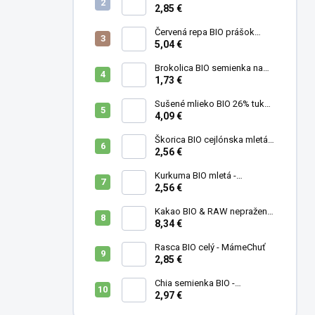
g
2,85 €
Červená repa BIO prášok
(cvikla) - MámeChuť
5,04 €
Brokolica BIO semienka na
klíčenie - 10 g
1,73 €
Sušené mlieko BIO 26% tuku -
MámeChuť
4,09 €
Škorica BIO cejlónska mletá -
MámeChuť
2,56 €
Kurkuma BIO mletá -
MámeChuť
2,56 €
Kakao BIO & RAW nepražené
- MámeChuť
8,34 €
Rasca BIO celý - MámeChuť
2,85 €
Chia semienka BIO -
MámeChuť
2,97 €