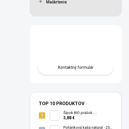
Maškrtenie
Máte otázku?
Obráťte sa na nás.
Kontaktný formulár
TOP 10 PRODUKTOV
Šípok BIO prášok -
MámeChuť
3,88 €
Pohánková kaša natural - 250