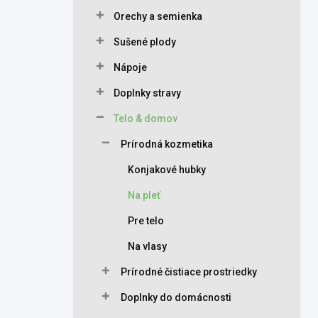
Orechy a semienka
Sušené plody
Nápoje
Doplnky stravy
Telo & domov
Prírodná kozmetika
Konjakové hubky
Na pleť
Pre telo
Na vlasy
Prírodné čistiace prostriedky
Doplnky do domácnosti