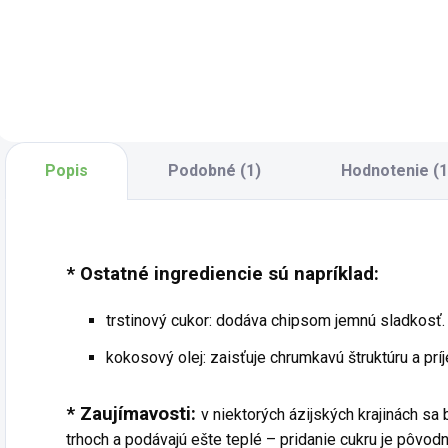
maliny v BIO kvalite
č
lyofilizácie si
sú celé sušené
z
uchovávajú plnú
plody, ktoré si
p
chuť, farbu aj vôňu
vďaka procesu
f
čerstvého ovocia.
lyofilizácie
š
Lyofilizácia
uchovávajú svoju
m
znamená šetrné
prirodzenú farbu,
c
sušenie mrazom,
tvar i sviežu
p
Popis
Podobné (1)
Hodnotenie (1
pri ktorom sa z
ovocnú chuť.
o
ovocia odstraňuje...
Lyofilizácia
k
znamená...
* Ostatné ingrediencie sú napríklad:
trstinový cukor: dodáva chipsom jemnú sladkosť.
kokosový olej: zaisťuje chrumkavú štruktúru a pr
* Zaujímavosti:
v niektorých ázijských krajinách sa
trhoch a podávajú ešte teplé – pridanie cukru je pôvo