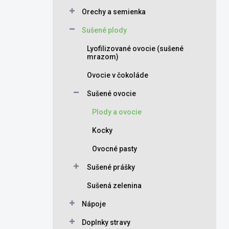
Orechy a semienka
Sušené plody
Lyofilizované ovocie (sušené
mrazom)
Ovocie v čokoláde
Sušené ovocie
Plody a ovocie
Kocky
Ovocné pasty
Sušené prášky
Sušená zelenina
Nápoje
Doplnky stravy