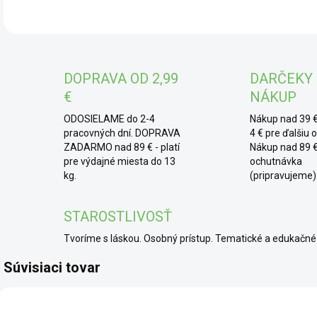
* 
desi
ozdo
DOPRAVA OD 2,99
DARČEKY
chia
€
NÁKUP
Skv
dets
ODOSIELAME do 2-4
Nákup nad 39 €
zby
pracovných dní. DOPRAVA
4 € pre ďalšiu 
ZADARMO nad 89 € - platí
Nákup nad 89 €
pre výdajné miesta do 13
ochutnávka
kg.
(pripravujeme)
STAROSTLIVOSŤ
Tvoríme s láskou. Osobný prístup. Tematické a edukač
Súvisiaci tovar
BIO