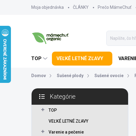
Prejsť na obsah
Moja objednávka
ČLÁNKY
Prečo MámeChuť
TOP
VEĽKÉ LETNÉ ZĽAVY
VARENI
Domov
Sušené plody
Sušené ovocie
Bočný panel
Kategórie
Preskočiť kategórie
TOP
VEĽKÉ LETNÉ ZĽAVY
Varenie a pečenie