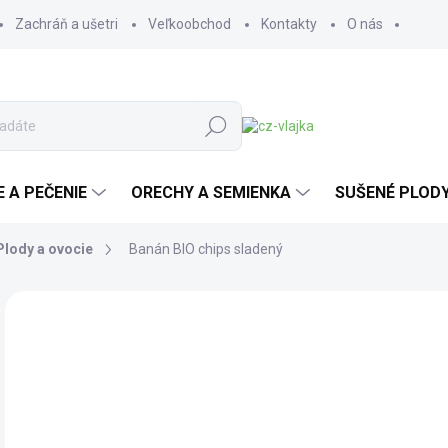
Zachráň a ušetri
Veľkoobchod
Kontakty
O nás
Hľadať
E A PEČENIE
ORECHY A SEMIENKA
SUŠENÉ PLOD
Plody a ovocie
Banán BIO chips sladený
1 hodnotenie
Podrobnosti hodnotenia
ZNAČKA:
LES FRUI
BIO
o
od
Jedn