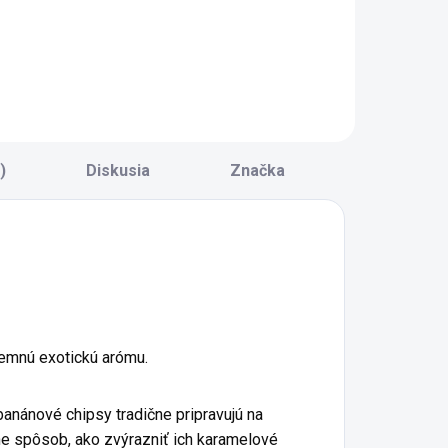
ierne ríbezle si
plátky s plnou
achováva svoju
ovocnou chuťou.
rirodzenú chuť,
Vďaka lyofilizácii si
arbu i vôňu vďaka
zachovávajú svoju
etrnému sušeniu
typickú farbu, vôňu
razom. Je ľahký,
aj chuť čerstvého
hrumkavý a
ovocia. Bez
ripravený na
)
Diskusia
Značka
pridaného cukru
kamžitú
či...
onzumáciu. Hodí...
íjemnú exotickú arómu.
 banánové chipsy tradične pripravujú na
dne spôsob, ako zvýrazniť ich karamelové