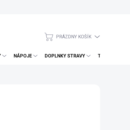
PRÁZDNY KOŠÍK
NÁKUPNÝ KOŠÍK
Y
NÁPOJE
DOPLNKY STRAVY
TELO & DOMO
TS DU PARADIS
d
2,97 €
2,65 €
bez DPH
otková cena: