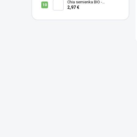
Chia semienka BIO -
MámeChuť
2,97 €