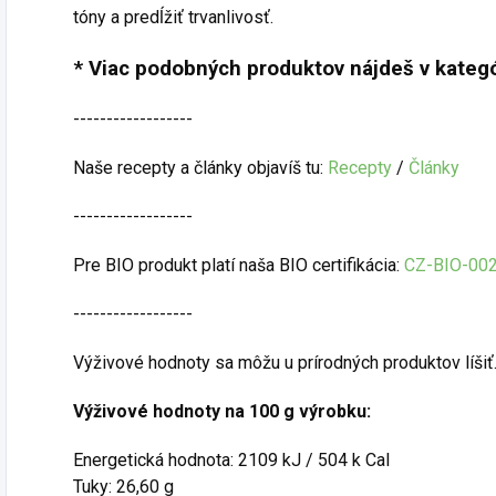
tóny a predĺžiť trvanlivosť.
* Viac podobných produktov nájdeš v kategó
------------------
Naše recepty a články objavíš tu:
Recepty
/
Články
------------------
Pre BIO produkt platí naša BIO certifikácia:
CZ-BIO-00
------------------
Výživové hodnoty sa môžu u prírodných produktov líšiť
Výživové hodnoty na 100 g výrobku:
Energetická hodnota: 2109 kJ / 504 k Cal
Tuky: 26,60 g