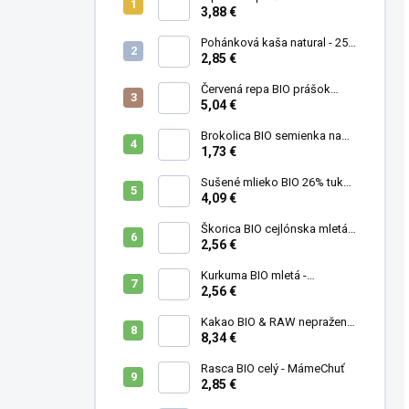
MámeChuť
3,88 €
Pohánková kaša natural - 250
g
2,85 €
Červená repa BIO prášok
(cvikla) - MámeChuť
5,04 €
Brokolica BIO semienka na
klíčenie - 10 g
1,73 €
Sušené mlieko BIO 26% tuku -
MámeChuť
4,09 €
Škorica BIO cejlónska mletá -
MámeChuť
2,56 €
Kurkuma BIO mletá -
MámeChuť
2,56 €
Kakao BIO & RAW nepražené
- MámeChuť
8,34 €
Rasca BIO celý - MámeChuť
2,85 €