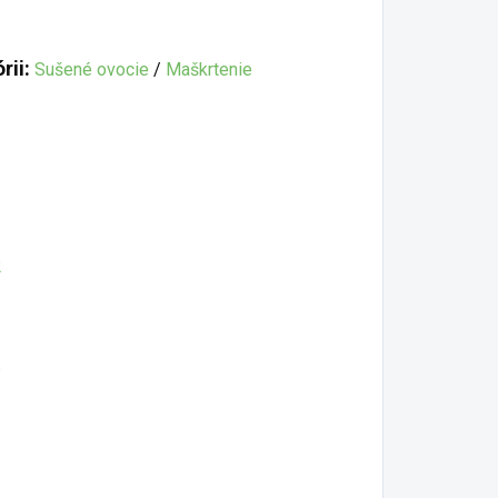
rii:
Sušené ovocie
/
Maškrtenie
2
.