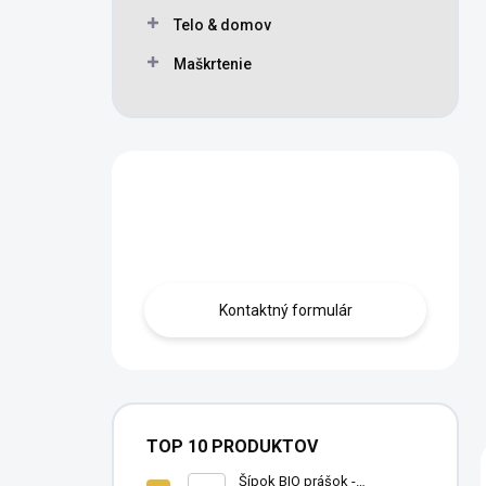
Telo & domov
Maškrtenie
Máte otázku?
Obráťte sa na nás.
Kontaktný formulár
TOP 10 PRODUKTOV
Šípok BIO prášok -