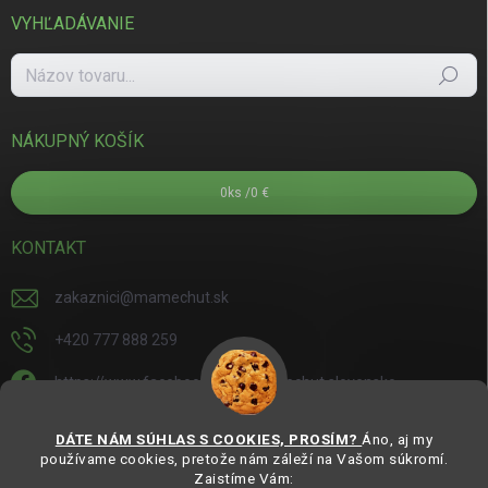
VYHĽADÁVANIE
Hľadať
NÁKUPNÝ KOŠÍK
0
ks /
0 €
KONTAKT
zakaznici
@
mamechut.sk
+420 777 888 259
https://www.facebook.com/mamechut.slovensko
mamechut.slovensko
DÁTE NÁM SÚHLAS S COOKIES, PROSÍM?
Áno, aj my
používame cookies, pretože nám záleží na Vašom súkromí.
https://www.youtube.com/@mamechutczsk
Zaistíme Vám: