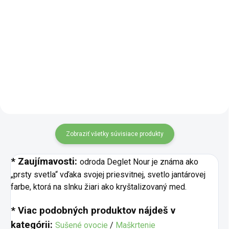
Lyofilizované maliny v BIO kvalite
Celé lyofilizované čierne ríbezle
sú celé sušené plody, ktoré si
si zachováva svoju prirodzenú
vďaka procesu lyofilizácie
chuť, farbu i vôňu vďaka
uchovávajú svoju prirodzenú
šetrnému sušeniu mrazom. Je
farbu, tvar i sviežu ovocnú chuť.
ľahký, chrumkavý a pripravený na
Lyofilizácia znamená...
okamžitú konzumáciu. Hodí...
Zobraziť všetky súvisiace produkty
* Zaujímavosti:
odroda Deglet Nour je známa ako
„prsty svetla“ vďaka svojej priesvitnej, svetlo jantárovej
farbe, ktorá na slnku žiari ako kryštalizovaný med.
* Viac podobných produktov nájdeš v
kategórii:
Sušené ovocie
/
Maškrtenie