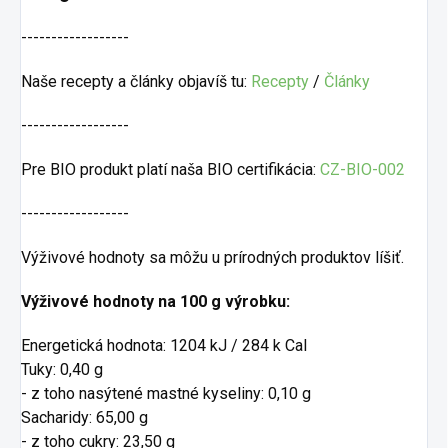
------------------
Naše recepty a články objavíš tu:
Recepty
/
Články
------------------
Pre BIO produkt platí naša BIO certifikácia:
CZ-BIO-002
------------------
Výživové hodnoty sa môžu u prírodných produktov líšiť.
Výživové hodnoty na 100 g výrobku:
Energetická hodnota: 1204 kJ / 284 k Cal
Tuky: 0,40 g
- z toho nasýtené mastné kyseliny: 0,10 g
Sacharidy: 65,00 g
- z toho cukry: 23,50 g