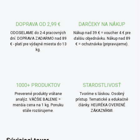
* TIP od MámeChuť:
skvelé na výrobu datľových pást,
prímesí do müsli zmesí, pečiva, raw dezertov alebo ako
prirodzené sladidlo. Môžete ich pridať do kaší, smoothie,
energetických tyčiniek alebo ich využiť ako základ
DOPRAVA OD 2,99 €
DARČEKY NA NÁKUP
datlového sirupu. Ideálne do cukrárskych a pekárenských
ODOSIELAME do 2-4 pracovných
Nákup nad 39 € = voucher 4 € pre
výrobkov – na sladké náplne, datľové sušienky alebo
dní. DOPRAVA ZADARMO nad 89
ďalšiu objednávku. Nákup nad 89
€ - platí pre výdajné miesta do 13
€ = ochutnávka (pripravujeme).
rastlinné dezerty.
kg.
1000+ PRODUKTOV
STAROSTLIVOSŤ
Preverené produkty vrátane
Tvoríme s láskou. Osobný
analýz. VÄČŠIE BALENIE =
prístup. Tematické a edukačné
menšia cena na 1 kg. Ponuku
články. HEURÉKA OVERENÉ
stále rozširujeme.
ZÁKAZNÍKMI.