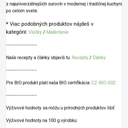
z najuniverzálnejších surovín v modernej i tradičnej kuchyni
po celom svete.
* Viac podobných produktov nájdeš v
kategórii:
Vločky
/
Maškrtenie
------------------
Naše recepty a články objavíš tu:
Recepty
/
Články
------------------
Pre BIO produkt platí naša BIO certifikácia:
CZ-BIO-002
------------------
Výživové hodnoty sa môžu u prírodných produktov líšiť.
Výživové hodnoty na 100 g výrobku: