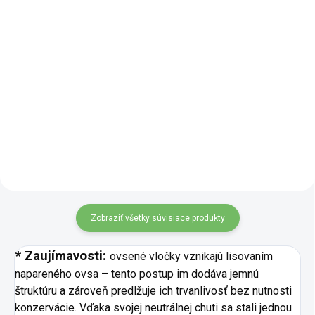
Detail
Do košíka
Milovníci arašidov, zbystrite!
Predstavujeme vám chrumkavý
Orieškový krém Perníček spája
arašidový krém, ktorý je vyrobený
poctivú chuť mletých orechov s
z pražených arašidov, bez
tradičnou zmesou perníkového
akýchkoľvek pridaných zložiek.
korenia. Každá lyžička ponúkne
Tento prírodný produkt...
hrejivú vôňu škorice, badiánu a
klinčekov, ktoré...
Zobraziť všetky súvisiace produkty
* Zaujímavosti:
ovsené vločky vznikajú lisovaním
napareného ovsa – tento postup im dodáva jemnú
štruktúru a zároveň predlžuje ich trvanlivosť bez nutnosti
konzervácie. Vďaka svojej neutrálnej chuti sa stali jednou