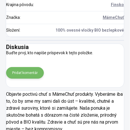
Krajina pôvodu
:
Finsko
Značka
:
MámeChuť
Složení
:
100% ovesné vločky BIO bezlepkové
Diskusia
Buďte prvý, kto napíše príspevok k tejto položke.
Pridať komentár
Objavte poctivú chuť s MámeChuť produkty. Vyberáme iba
to, čo by sme my sami dali do úst – kvalitné, chutné a
zdravé suroviny, ktoré si zamilujete. Naša ponuka je
skutočne bohatá s dôrazom na čisté zloženie, prírodný
pôvod a BIO kvalitu. Zdravie a chuť sú pre nás na prvom
mieste – bez kompromisov.