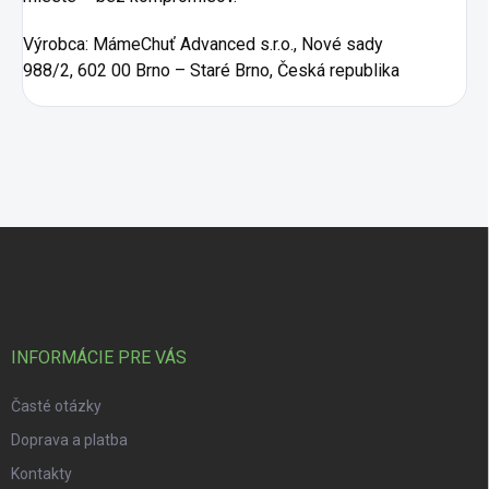
Výrobca:
MámeChuť Advanced s.r.o., Nové sady
988/2, 602 00 Brno – Staré Brno, Česká republika
Zápätie
INFORMÁCIE PRE VÁS
Časté otázky
Doprava a platba
Kontakty