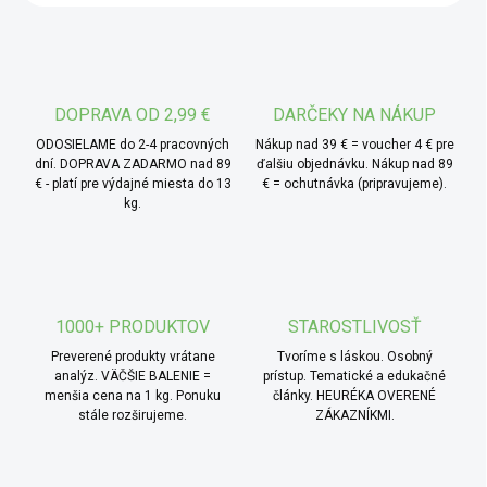
* TIP od MámeChuť:
skúste z ovsených vločiek
pripraviť domácu krustu na zapečenú zeleninu alebo slané
koláče – stačí ich zmiešať s bylinkami, olivovým olejom a
trochou soli. Vznikne voňavá, chrumkavá vrstva, ktorá
DOPRAVA OD 2,99 €
DARČEKY NA NÁKUP
premení aj jednoduché jedlo na niečo neobyčajné.
ODOSIELAME do 2-4 pracovných
Nákup nad 39 € = voucher 4 € pre
dní. DOPRAVA ZADARMO nad 89
ďalšiu objednávku. Nákup nad 89
€ - platí pre výdajné miesta do 13
€ = ochutnávka (pripravujeme).
kg.
1000+ PRODUKTOV
STAROSTLIVOSŤ
Preverené produkty vrátane
Tvoríme s láskou. Osobný
analýz. VÄČŠIE BALENIE =
prístup. Tematické a edukačné
menšia cena na 1 kg. Ponuku
články. HEURÉKA OVERENÉ
stále rozširujeme.
ZÁKAZNÍKMI.