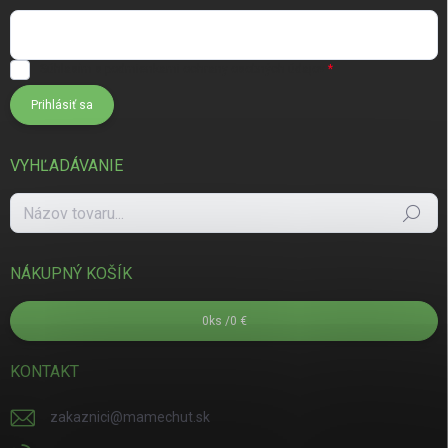
Súhlasím s
podmienkami ochrany osobných údajov
Prihlásiť sa
VYHĽADÁVANIE
Hľadať
NÁKUPNÝ KOŠÍK
0
ks /
0 €
KONTAKT
zakaznici
@
mamechut.sk