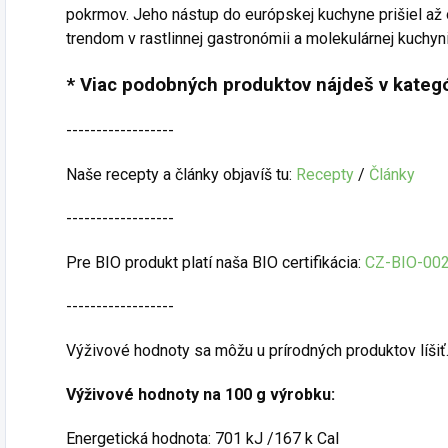
pokrmov. Jeho nástup do európskej kuchyne prišiel a
trendom v rastlinnej gastronómii a molekulárnej kuchyni
* Viac podobných produktov nájdeš v kategó
------------------
Naše recepty a články objavíš tu:
Recepty
/
Články
------------------
Pre BIO produkt platí naša BIO certifikácia:
CZ-BIO-00
------------------
Výživové hodnoty sa môžu u prírodných produktov líšiť
Výživové hodnoty na 100 g výrobku:
Energetická hodnota: 701 kJ /167 k Cal