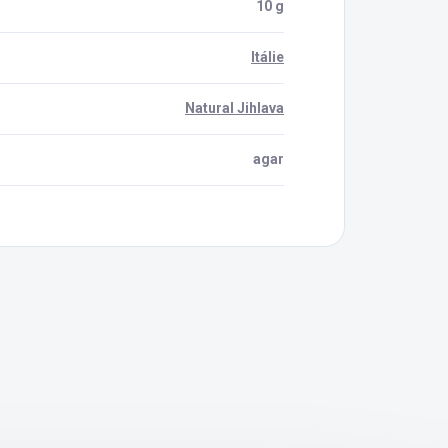
10 g
Itálie
Natural Jihlava
agar