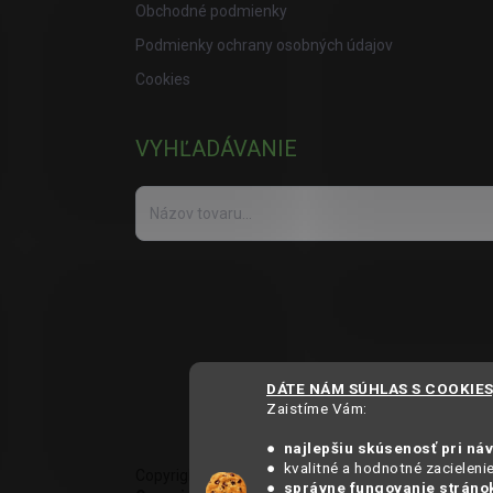
Obchodné podmienky
Podmienky ochrany osobných údajov
Cookies
VYHĽADÁVANIE
DÁTE NÁM SÚHLAS S COOKIE
Zaistíme Vám:
● najlepšiu skúsenosť pri ná
● kvalitné a hodnotné zacieleni
Copyright 2025
MámeChuť
●
správne fungovanie stráno