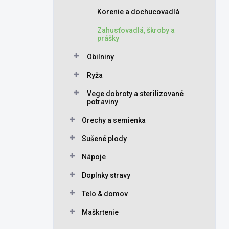
Korenie a dochucovadlá
Zahusťovadlá, škroby a
prášky
Obilniny
Ryža
Vege dobroty a sterilizované
potraviny
Orechy a semienka
Sušené plody
Nápoje
Doplnky stravy
Telo & domov
Maškrtenie