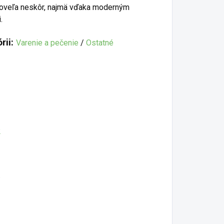
ž oveľa neskôr, najmä vďaka moderným
.
rii:
Varenie a pečenie
/
Ostatné
2
.