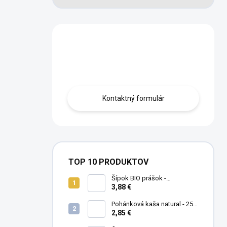
Máte otázku?
Obráťte sa na nás.
Kontaktný formulár
TOP 10 PRODUKTOV
Šípok BIO prášok -
MámeChuť
3,88 €
Pohánková kaša natural - 250
g
2,85 €