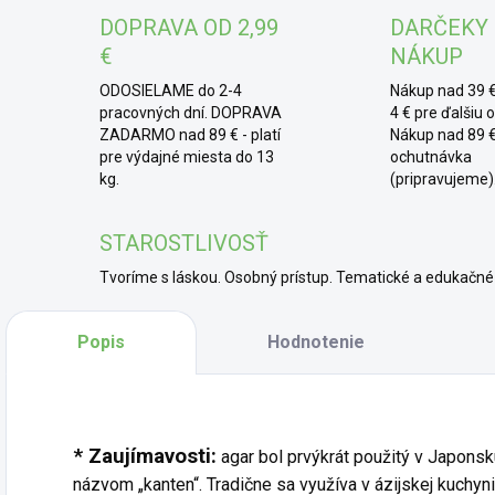
* 
DOPRAVA OD 2,99
DARČEKY
jedn
€
NÁKUP
javo
vych
ODOSIELAME do 2-4
Nákup nad 39 €
deze
pracovných dní. DOPRAVA
4 € pre ďalšiu 
ZADARMO nad 89 € - platí
Nákup nad 89 €
pre výdajné miesta do 13
ochutnávka
kg.
(pripravujeme)
STAROSTLIVOSŤ
Tvoríme s láskou. Osobný prístup. Tematické a edukač
Popis
Hodnotenie
* Zaujímavosti:
agar bol prvýkrát použitý v Japonsk
názvom „kanten“. Tradične sa využíva v ázijskej kuchyni