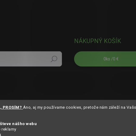
NÁKUPNÝ KOŠÍK
0
ks /
0 €
Hľadať
S, PROSÍM?
Áno, aj my používame cookies, pretože nám záleží na Vaš
všteve nášho webu
e reklamy
k