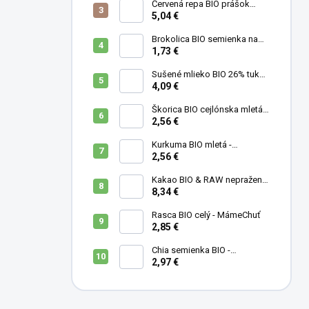
Červená repa BIO prášok
(cvikla) - MámeChuť
5,04 €
Brokolica BIO semienka na
klíčenie - 10 g
1,73 €
Sušené mlieko BIO 26% tuku -
MámeChuť
4,09 €
Škorica BIO cejlónska mletá -
MámeChuť
2,56 €
Kurkuma BIO mletá -
MámeChuť
2,56 €
Kakao BIO & RAW nepražené
- MámeChuť
8,34 €
Rasca BIO celý - MámeChuť
2,85 €
Chia semienka BIO -
MámeChuť
2,97 €