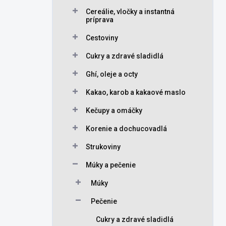
Cereálie, vločky a instantná
príprava
Cestoviny
Cukry a zdravé sladidlá
Ghí, oleje a octy
Kakao, karob a kakaové maslo
Kečupy a omáčky
Korenie a dochucovadlá
Strukoviny
Múky a pečenie
Múky
Pečenie
Cukry a zdravé sladidlá