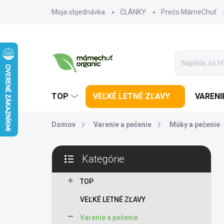
Prejsť na obsah
Moja objednávka
ČLÁNKY
Prečo MámeChuť
TOP
VEĽKÉ LETNÉ ZĽAVY
VARENI
Domov
Varenie a pečenie
Múky a pečenie
Bočný panel
Kategórie
Preskočiť kategórie
TOP
VEĽKÉ LETNÉ ZĽAVY
Varenie a pečenie