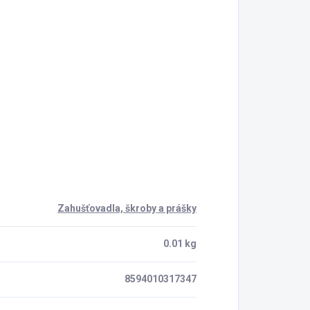
Zahušťovadla, škroby a prášky
0.01 kg
8594010317347