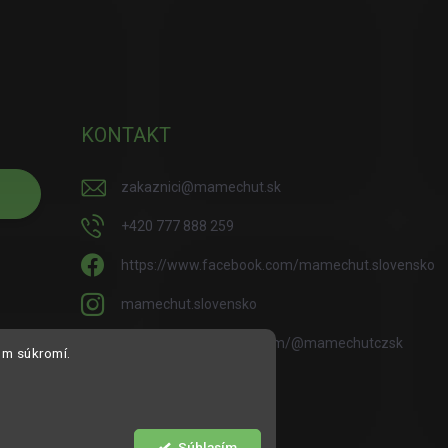
KONTAKT
zakaznici
@
mamechut.sk
+420 777 888 259
https://www.facebook.com/mamechut.slovensko
mamechut.slovensko
https://www.youtube.com/@mamechutczsk
om súkromí.
@mamechut.czsk
Súhlasím