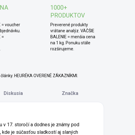
TIP od MámeChuť:
skúste si doma pripraviť
 NA
1000+
oduché ovocné želé, rozmixujte ovocie s trochou
PRODUKTOV
rového sirupu, priveďte do varu s agarom a nechajte
ladnúť v silikónových formičkách. Skvelý a čistý
 = voucher
Preverené produkty
rt pre deti aj dospelých.
objednávku.
vrátane analýz. VÄČŠIE
 =
BALENIE = menšia cena
na 1 kg. Ponuku stále
.
rozširujeme.
né články. HEURÉKA OVERENÉ ZÁKAZNÍKMI.
Diskusia
Značka
u v 17. storočí a dodnes je známy pod
, kde je súčasťou sladkostí aj slaných