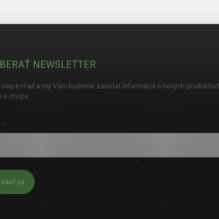
BERAŤ NEWSLETTER
 svoj e-mail a my Vám budeme zasielať informácie o nových produktoc
 e-shope.
L
úhlasím s
podmienkami ochrany osobných údajov
hlásiť sa