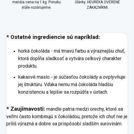
menšia cena na 1 kg. Ponuku
články. HEURÉKA OVERENÉ
stále rozširujeme.
ZÁKAZNÍKMI.
* Ostatné ingrediencie sú napríklad:
horká čokoláda - má tmavú farbu a výraznejšiu chuť,
ktorá dopĺňa sladkosť a vytvára celkový charakter
produktu.
kakaové maslo - je súčasťou čokolády a ovplyvňuje
jej štruktúru. Vďaka nemu má čokoláda hladšiu
konzistenciu a lepšie sa rozpúšťa v ústach.
* Zaujímavosti:
mandle patria medzi orechy, ktoré sa
veľmi často kombinujú s čokoládou, pretože ich chuť nie je
príliš výrazná a dobre sa prispôsobí sladším surovinám.