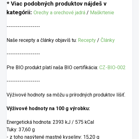
* Viac podobných produktov nájdeš v
kategórii:
Orechy a orechové jadrá
/
Maškrtenie
------------------
Naše recepty a články objavíš tu:
Recepty
/
Články
------------------
Pre BIO produkt platí naša BIO certifikácia:
CZ-BIO-002
------------------
Výživové hodnoty sa môžu u prírodných produktov líšiť.
Výživové hodnoty na 100 g výrobku:
Energetická hodnota: 2393 kJ / 575 kCal
Tuky: 37,60 g
- z toho nasýtené mastné kyseliny: 15,20 g