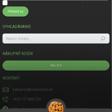
Súhlasím s
podmienkami ochrany osobných údajov
Prihlásiť sa
VYHĽADÁVANIE
Hľadať
NÁKUPNÝ KOŠÍK
0
ks /
0 €
KONTAKT
zakaznici
@
mamechut.sk
+420 777 888 259
https://www.facebook.com/mamechut.slovensko