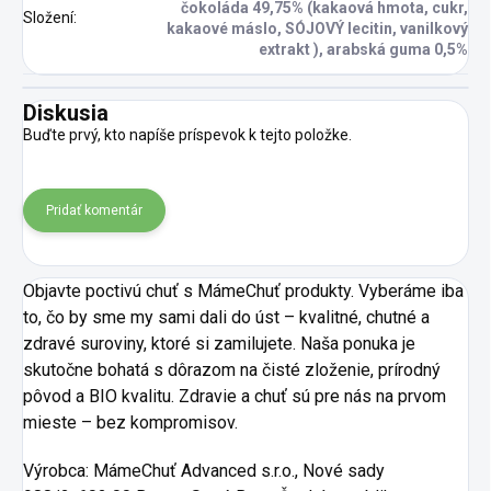
čokoláda 49,75% (kakaová hmota, cukr,
Složení
:
kakaové máslo, SÓJOVÝ lecitin, vanilkový
extrakt ), arabská guma 0,5%
Diskusia
Buďte prvý, kto napíše príspevok k tejto položke.
Pridať komentár
Objavte poctivú chuť s MámeChuť produkty. Vyberáme iba
to, čo by sme my sami dali do úst – kvalitné, chutné a
zdravé suroviny, ktoré si zamilujete. Naša ponuka je
skutočne bohatá s dôrazom na čisté zloženie, prírodný
pôvod a BIO kvalitu. Zdravie a chuť sú pre nás na prvom
mieste – bez kompromisov.
Výrobca:
MámeChuť Advanced s.r.o., Nové sady