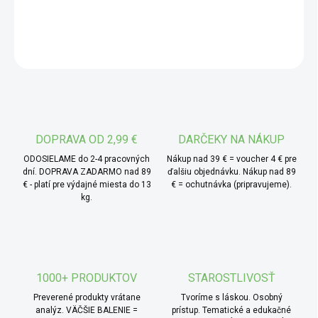
pevnú štruktúru a jemne sladkastú orieškovú chuť.
DETAILNÉ INFORMÁCIE
Pražením sa ich chuť zvýrazní a získa plnší charakter.
Vďaka tomu dobre ladí s čokoládou, ktorá je chuťovo
OPÝTAŤ SA
výraznejšia.
* TIP od MámeChuť:
nasekajte mandle v čokoláde a
primiešajte ich do domáceho cesta na sušienky. Pri pečení
zostanú vo vnútri ako malé čokoládové kúsky s orieškom.
DOPRAVA OD 2,99 €
DARČEKY NA NÁKUP
ODOSIELAME do 2-4 pracovných
Nákup nad 39 € = voucher 4 € pre
dní. DOPRAVA ZADARMO nad 89
ďalšiu objednávku. Nákup nad 89
€ - platí pre výdajné miesta do 13
€ = ochutnávka (pripravujeme).
kg.
1000+ PRODUKTOV
STAROSTLIVOSŤ
Preverené produkty vrátane
Tvoríme s láskou. Osobný
analýz. VÄČŠIE BALENIE =
prístup. Tematické a edukačné