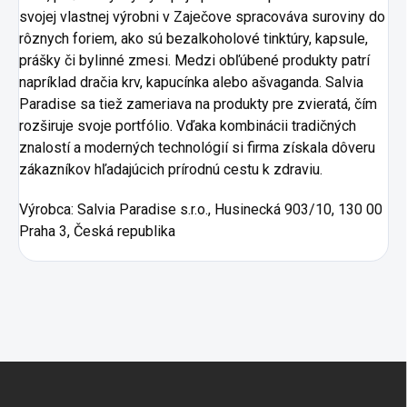
svojej vlastnej výrobni v Zaječove spracováva suroviny do
rôznych foriem, ako sú bezalkoholové tinktúry, kapsule,
prášky či bylinné zmesi. Medzi obľúbené produkty patrí
napríklad dračia krv, kapucínka alebo ašvaganda. Salvia
Paradise sa tiež zameriava na produkty pre zvieratá, čím
rozširuje svoje portfólio. Vďaka kombinácii tradičných
znalostí a moderných technológií si firma získala dôveru
zákazníkov hľadajúcich prírodnú cestu k zdraviu.
Výrobca:
Salvia Paradise s.r.o., Husinecká 903/10, 130 00
Praha 3, Česká republika
Zápätie