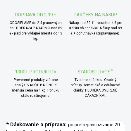
DOPRAVA OD 2,99 €
DARČEKY NA NÁKUP
ODOSIELAME do 2-4 pracovných
Nákup nad 39 € = voucher 4 € pre
dní. DOPRAVA ZADARMO nad 89
ďalšiu objednávku. Nákup nad 89
€ - platí pre výdajné miesta do 13
€ = ochutnávka (pripravujeme).
kg.
1000+ PRODUKTOV
STAROSTLIVOSŤ
Preverené produkty vrátane
Tvoríme s láskou. Osobný
analýz. VÄČŠIE BALENIE =
prístup. Tematické a edukačné
menšia cena na 1 kg. Ponuku
články. HEURÉKA OVERENÉ
stále rozširujeme.
ZÁKAZNÍKMI.
* Dávkovanie a príprava:
po pretrepaní užívame 20