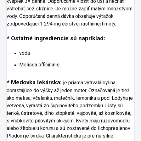
kvapiek 3× denne. Odporúčame vložiť do úst a nechať
vstrebať cez sliznice. Je možné zapiť malým množstvom
vody. Odporúčaná denná dávka obsahuje výťažok
zodpovedajúci 1 294 mg čerstvej rastlinnej hmoty.
* Ostatné ingrediencie sú napríklad:
voda
Melissa officinalis
* Medovka lekárska:
je priama vytrvalá bylina
dorastajúce do výšky až jeden meter. Označovaná je tiež
ako melisa, včelanka, matečník, lemonika a pod. Lodyha je
vetvená, vyrastá zo šupinovitého podzemku. Listy sú
tenké, ústretové, dlho stopkaté, vajcovité, až kosníkovité,
s vrúbkovito pílovitým okrajom. Kvety majú ružovomodrú
alebo žltobielu korunu a sú zostavené do lichopreslenov.
Plodom je tvrdka. Charakteristická je pre ňu silne