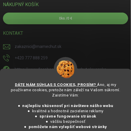
NÁKUPNÝ KOŠÍK
0
ks /
0 €
KONTAKT
zakaznici
@
mamechut.sk
+420 777 888 259
https://www.facebook.com/mamechut.slovensko
mamechut.slovensko
DÁTE NÁM SÚHLAS S COOKIES, PROSÍM?
Áno, aj my
používame cookies, pretože nám záleží na Vašom súkromí.
https://www.youtube.com/@mamechutczsk
Zaistíme Vám:
@mamechut.czsk
● najlepšiu skúsenosť pri návšteve nášho webu
● kvalitné a hodnotné zacielenie reklamy
●
správne fungovanie stránok
Copyright 2025
MámeChuť Organic
. Všechna práva vyhrazena.
● väčšiu bezpečnosť
Vytvořil Shoptet
● pomôžete nám vylepšiť webové stránky