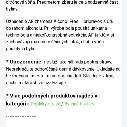
citrónová vôňa. Predmetom zberu je celá nadzemná časť
byliny.
Označenie AF znamená Alcohol Free – prípravok s 0%
obsahom alkoholu. Pri výrobe bola použitá unikátna
technológia a niekoľkonásobná extrakcia. AF tinktúry si
zachovávajú maximum účinných látok, chuť a vôňu
použitých bylín.
* Upozornenie:
neslúži ako náhrada pestrej stravy.
Neprekračujte odporúčané denné dávkovanie. Ukladajte na
bezpečnom mieste mimo dosahu detí. Skladujte v tme,
suchu a starostlivo uzatvárajte.
* Viac podobných produktov nájdeš v
kategórii:
Doplnky stravy
/
Bylinné tinktúry
------------------