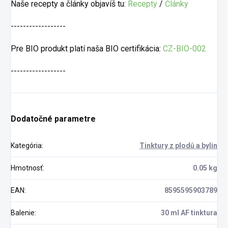
Naše recepty a články objavíš tu:
Recepty
/
Články
------------------
Pre BIO produkt platí naša BIO certifikácia:
CZ-BIO-002
------------------
Dodatočné parametre
Kategória
:
Tinktury z plodů a bylin
Hmotnosť
:
0.05 kg
EAN
:
8595595903789
Balenie
:
30 ml AF tinktura