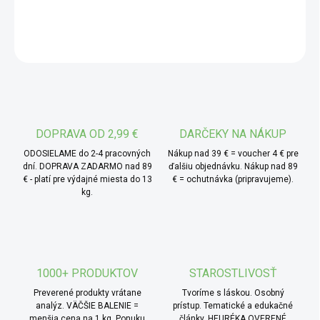
DETAILNÉ INFORMÁCIE
využitie v modernej kuchyni.Spirulina BIO – modrozelená
riasa s mierne slanou, zemitou chuťou, ktorá bola
OPÝTAŤ SA
súčasťou jedálnička už v dobe Aztékov a dodnes sa
používa v rôznych kulinárskych receptoch.Mladý jačmeň
BIO – sviežo zelený prášok získaný z mladých výhonkov
jačmeňa, ktorý sa vyznačuje jemne trávnatou arómou a
širokým využitím v slaných i sladkých pokrmoch.
DOPRAVA OD 2,99 €
DARČEKY NA NÁKUP
* TIP od MámeChuť:
vďaka svojej sviežej zelenej
ODOSIELAME do 2-4 pracovných
Nákup nad 39 € = voucher 4 € pre
farbe a jemne trávnatému nádychu sa skvele kombinuje s
dní. DOPRAVA ZADARMO nad 89
ďalšiu objednávku. Nákup nad 89
€ - platí pre výdajné miesta do 13
€ = ochutnávka (pripravujeme).
citrusmi, avokádom alebo kokosovou vodou. Je ideálny na
kg.
prípravu osviežujúcich nápojov, raw dezertov alebo
domácich energetických tyčiniek.
1000+ PRODUKTOV
STAROSTLIVOSŤ
Preverené produkty vrátane
Tvoríme s láskou. Osobný
analýz. VÄČŠIE BALENIE =
prístup. Tematické a edukačné
menšia cena na 1 kg. Ponuku
články. HEURÉKA OVERENÉ