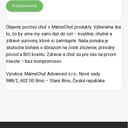
Pridať komentár
Objavte poctivú chuť s MámeChuť produkty. Vyberáme iba
to, čo by sme my sami dali do úst – kvalitné, chutné a
zdravé suroviny, ktoré si zamilujete. Naša ponuka je
skutočne bohatá s dôrazom na čisté zloženie, prírodný
pôvod a BIO kvalitu. Zdravie a chuť sú pre nás na prvom
mieste – bez kompromisov.
Výrobca:
MámeChuť Advanced s.r.o., Nové sady
988/2, 602 00 Brno – Staré Brno, Česká republika
Zápätie