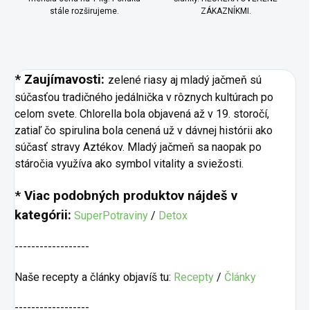
stále rozširujeme.
ZÁKAZNÍKMI.
* Zaujímavosti:
zelené riasy aj mladý jačmeň sú
súčasťou tradičného jedálnička v rôznych kultúrach po
celom svete. Chlorella bola objavená až v 19. storočí,
zatiaľ čo spirulina bola cenená už v dávnej histórii ako
súčasť stravy Aztékov. Mladý jačmeň sa naopak po
stáročia využíva ako symbol vitality a sviežosti.
* Viac podobných produktov nájdeš v
kategórii:
SuperPotraviny
/
Detox
------------------
Naše recepty a články objavíš tu:
Recepty
/
Články
------------------