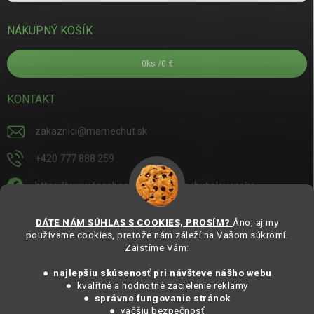
NÁKUPNÝ KOŠÍK
0
ks /
0 €
KONTAKT
zakaznici
@
mamechut.sk
+420 777 888 259
https://www.facebook.com/mamechut.slovensko
mamechut.slovensko
DÁTE NÁM SÚHLAS S COOKIES, PROSÍM?
Áno, aj my
používame cookies, pretože nám záleží na Vašom súkromí.
https://www.youtube.com/@mamechutczsk
Zaistíme Vám:
@mamechut.czsk
● najlepšiu skúsenosť pri návšteve nášho webu
● kvalitné a hodnotné zacielenie reklamy
●
správne fungovanie stránok
Copyright 2025
MámeChuť Organic
. Všechna práva vyhrazena.
● väčšiu bezpečnosť