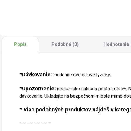
maitake sú čínske
cisárovnej je
h
huby. Pre
unikátny prípravok
v
dosiahnutie
zameraný na
ú
maximálnej
výživu pečene a
h
účinnosti je použitá
obličiek a podporu
p
len tá
zdravia vlasov z
o
najkvalitnejšia
pohľadu tradičnej
k
Popis
Podobné (8)
Hodnotenie
surovina a hotová
čínskej medicíny....
X
tinktúra už ďalej
t
nie je...
*Dávkovanie:
2x denne dve čajové lyžičky.
*Upozornenie:
neslúži ako náhrada pestrej stravy.
dávkovanie. Ukladajte na bezpečnom mieste mimo dos
* Viac podobných produktov nájdeš v kategó
------------------