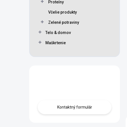
Proteíny
Včelie produkty
Zelené potraviny
Telo & domov
Maškrtenie
Máte otázku?
Obráťte sa na nás.
Kontaktný formulár