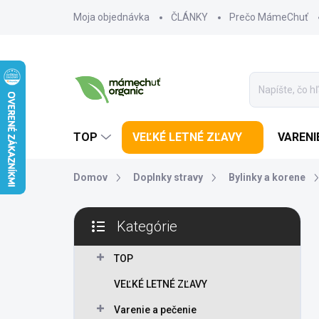
Prejsť na obsah
Moja objednávka
ČLÁNKY
Prečo MámeChuť
TOP
VEĽKÉ LETNÉ ZĽAVY
VARENI
Domov
Doplnky stravy
Bylinky a korene
Bočný panel
Kategórie
Preskočiť kategórie
TOP
VEĽKÉ LETNÉ ZĽAVY
Varenie a pečenie