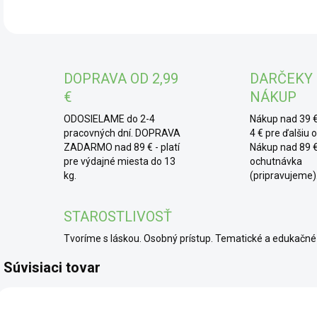
tiež
znám
Česk
rast
DOPRAVA OD 2,99
DARČEKY
semi
€
NÁKUP
klas
ODOSIELAME do 2-4
Nákup nad 39 €
* 
pracovných dní. DOPRAVA
4 € pre ďalšiu 
rez
ZADARMO nad 89 € - platí
Nákup nad 89 €
pre výdajné miesta do 13
ochutnávka
horú
kg.
(pripravujeme)
ohň
pij
STAROSTLIVOSŤ
Tvoríme s láskou. Osobný prístup. Tematické a edukač
Súvisiaci tovar
SCD