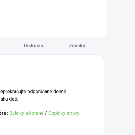
ladina má
dych sa používa na
ýrazný An Shen
podporu dýchania.
činok -
Uvoľňuje Fei
armonizuje našu
(Pľúca). Často je
sychiku. Zmes
prítomný Tan
bsahuje bylinky,
(hlien) či Shi Re
toré vyživujú Xin
(vlhká horkosť).
Diskusia
Značka
ue (krv srdca), a
Obvykle na
ým...
podklade Pi Qi Xu...
 Neprekračujte odporúčané denné
ahu detí.
rii:
Bylinky a korene
/
Doplnky stravy