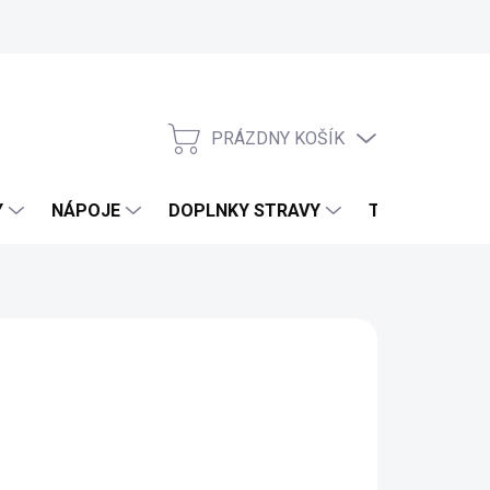
PRÁZDNY KOŠÍK
NÁKUPNÝ KOŠÍK
Y
NÁPOJE
DOPLNKY STRAVY
TELO & DOMO
 PARADISE
d
3,67 €
3,28 €
bez DPH
otková cena: