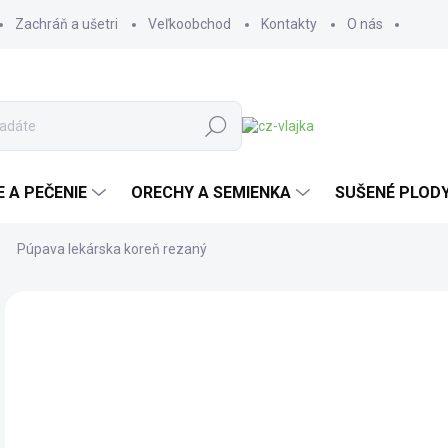
Zachráň a ušetri
Veľkoobchod
Kontakty
O nás
Hľadať
E A PEČENIE
ORECHY A SEMIENKA
SUŠENÉ PLOD
Púpava lekárska koreň rezaný
Neohodnotené
Podrobnosti hodnotenia
ZNAČKA:
SALVIA
SCD
o
od
Jedn