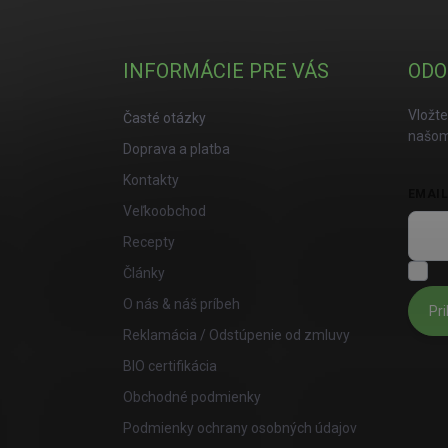
INFORMÁCIE PRE VÁS
ODO
Vložte
Časté otázky
našom
Doprava a platba
Kontakty
EMAI
Veľkoobchod
Recepty
S
Články
O nás & náš príbeh
Pri
Reklamácia / Odstúpenie od zmluvy
BIO certifikácia
Obchodné podmienky
Podmienky ochrany osobných údajov