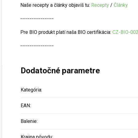
Naše recepty a články objavíš tu:
Recepty
/
Články
------------------
Pre BIO produkt platí naša BIO certifikácia:
CZ-BIO-00
------------------
Dodatočné parametre
Kategória
:
EAN
:
Balenie
:
Krajina pôvodu
: