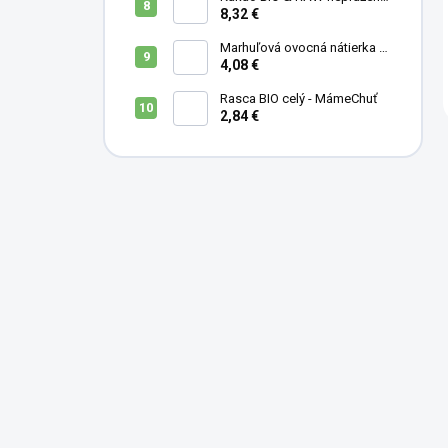
- MámeChuť
8,32 €
Marhuľová ovocná nátierka s
levanduľou, mandľami a
4,08 €
medom - 200 ml
Rasca BIO celý - MámeChuť
2,84 €