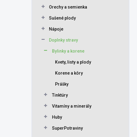
Orechy a semienka
Sušené plody
Nápoje
Doplnky stravy
Bylinky a korene
Kvety, listy a plody
Korene a kôry
Prášky
Tinktúry
Vitamíny a minerály
Huby
SuperPotraviny