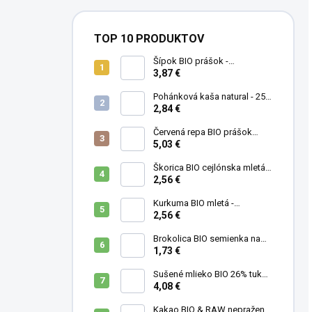
TOP 10 PRODUKTOV
Šípok BIO prášok -
MámeChuť
3,87 €
Pohánková kaša natural - 250
g
2,84 €
Červená repa BIO prášok
(cvikla) - MámeChuť
5,03 €
Škorica BIO cejlónska mletá -
MámeChuť
2,56 €
Kurkuma BIO mletá -
MámeChuť
2,56 €
Brokolica BIO semienka na
klíčenie - 10 g
1,73 €
Sušené mlieko BIO 26% tuku -
MámeChuť
4,08 €
Kakao BIO & RAW nepražené