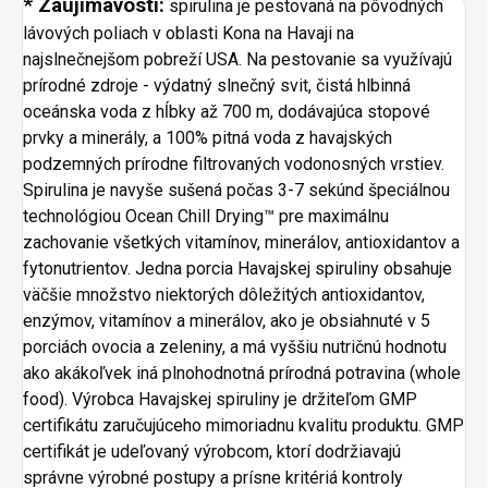
* Zaujímavosti:
spirulina je pestovaná na pôvodných
lávových poliach v oblasti Kona na Havaji na
najslnečnejšom pobreží USA. Na pestovanie sa využívajú
prírodné zdroje - výdatný slnečný svit, čistá hlbinná
oceánska voda z hĺbky až 700 m, dodávajúca stopové
prvky a minerály, a 100% pitná voda z havajských
podzemných prírodne filtrovaných vodonosných vrstiev.
Spirulina je navyše sušená počas 3-7 sekúnd špeciálnou
technológiou Ocean Chill Drying™ pre maximálnu
zachovanie všetkých vitamínov, minerálov, antioxidantov a
fytonutrientov. Jedna porcia Havajskej spiruliny obsahuje
väčšie množstvo niektorých dôležitých antioxidantov,
enzýmov, vitamínov a minerálov, ako je obsiahnuté v 5
porciách ovocia a zeleniny, a má vyššiu nutričnú hodnotu
ako akákoľvek iná plnohodnotná prírodná potravina (whole
food). Výrobca Havajskej spiruliny je držiteľom GMP
certifikátu zaručujúceho mimoriadnu kvalitu produktu. GMP
certifikát je udeľovaný výrobcom, ktorí dodržiavajú
správne výrobné postupy a prísne kritériá kontroly