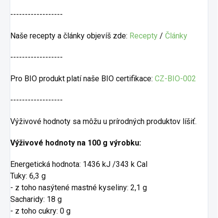
------------------
Naše recepty a články objevíš zde:
Recepty
/
Články
------------------
Pro BIO produkt platí naše BIO certifikace:
CZ-BIO-002
------------------
Výživové hodnoty sa môžu u prírodných produktov líšiť.
Výživové hodnoty na 100 g výrobku:
Energetická hodnota: 1436 kJ /343 k Cal
Tuky: 6,3 g
- z toho nasýtené mastné kyseliny: 2,1 g
Sacharidy: 18 g
- z toho cukry: 0 g