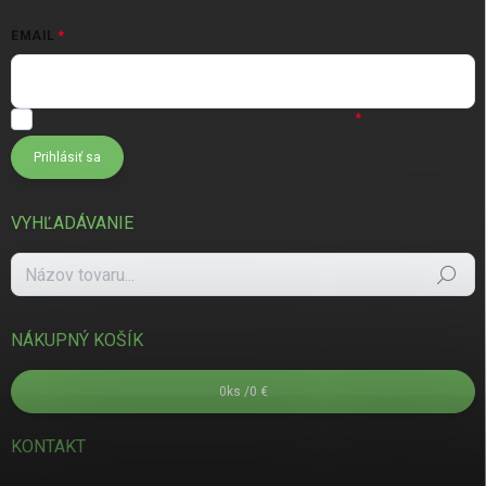
EMAIL
Súhlasím s
podmienkami ochrany osobných údajov
Prihlásiť sa
VYHĽADÁVANIE
Hľadať
NÁKUPNÝ KOŠÍK
0
ks /
0 €
KONTAKT