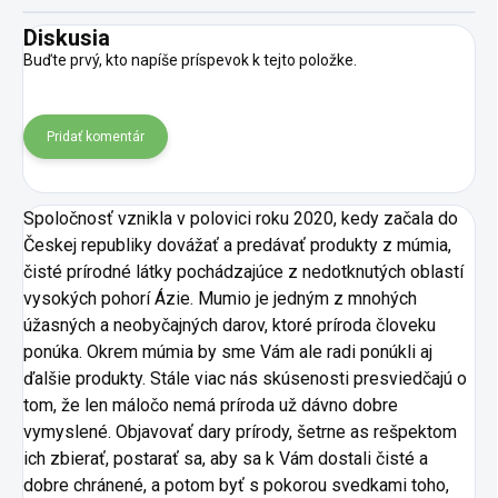
Diskusia
Buďte prvý, kto napíše príspevok k tejto položke.
Pridať komentár
Spoločnosť vznikla v polovici roku 2020, kedy začala do
Českej republiky dovážať a predávať produkty z múmia,
čisté prírodné látky pochádzajúce z nedotknutých oblastí
vysokých pohorí Ázie. Mumio je jedným z mnohých
úžasných a neobyčajných darov, ktoré príroda človeku
ponúka. Okrem múmia by sme Vám ale radi ponúkli aj
ďalšie produkty. Stále viac nás skúsenosti presviedčajú o
tom, že len máločo nemá príroda už dávno dobre
vymyslené. Objavovať dary prírody, šetrne as rešpektom
ich zbierať, postarať sa, aby sa k Vám dostali čisté a
dobre chránené, a potom byť s pokorou svedkami toho,