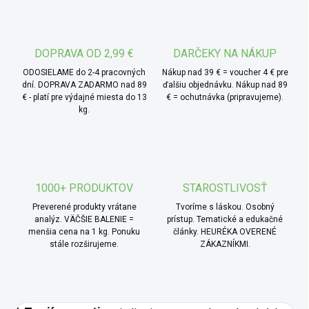
vodou a limetkovou šťavou – vznikne osviežujúci nápoj s
exotickým nádychom a zaujímavou farbou.
DOPRAVA OD 2,99 €
DARČEKY NA NÁKUP
ODOSIELAME do 2-4 pracovných
Nákup nad 39 € = voucher 4 € pre
dní. DOPRAVA ZADARMO nad 89
ďalšiu objednávku. Nákup nad 89
€ - platí pre výdajné miesta do 13
€ = ochutnávka (pripravujeme).
kg.
1000+ PRODUKTOV
STAROSTLIVOSŤ
Preverené produkty vrátane
Tvoríme s láskou. Osobný
analýz. VÄČŠIE BALENIE =
prístup. Tematické a edukačné
menšia cena na 1 kg. Ponuku
články. HEURÉKA OVERENÉ
stále rozširujeme.
ZÁKAZNÍKMI.