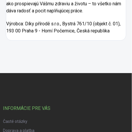
ako prospievajú Vášmu zdraviu a životu – to všetko nám
dáva radosť a pocit naplňujúcej práce.
Výrobca:
Díky přírodě s.r.o., Bystrá 761/10 (objekt č. 01),
193 00 Praha 9 - Horní Počernice, Česká republika
Zápätie
INFORMÁCIE PRE VÁS
Časté otázky
Doprava a platba