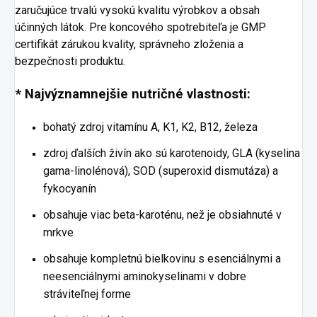
zaručujúce trvalú vysokú kvalitu výrobkov a obsah
účinných látok. Pre koncového spotrebiteľa je GMP
certifikát zárukou kvality, správneho zloženia a
bezpečnosti produktu.
* Najvýznamnejšie nutričné ​​vlastnosti:
bohatý zdroj vitamínu A, K1, K2, B12, železa
zdroj ďalších živín ako sú karotenoidy, GLA (kyselina
gama-linolénová), SOD (superoxid dismutáza) a
fykocyanín
obsahuje viac beta-karoténu, než je obsiahnuté v
mrkve
obsahuje kompletnú bielkovinu s esenciálnymi a
neesenciálnymi aminokyselinami v dobre
stráviteľnej forme