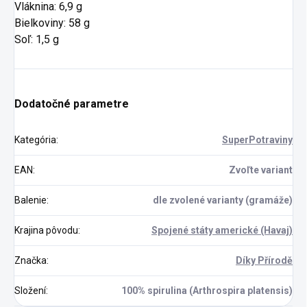
Vláknina: 6,9 g
Bielkoviny: 58 g
Soľ: 1,5 g
Dodatočné parametre
Kategória
:
SuperPotraviny
EAN
:
Zvoľte variant
Balenie
:
dle zvolené varianty (gramáže)
Krajina pôvodu
:
Spojené státy americké (Havaj)
Značka
:
Díky Přírodě
Složení
:
100% spirulina (Arthrospira platensis)