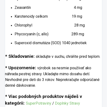
Zeaxantín 4 mg
Karotenoidy celkom 19 mg
Chlorophyl 28 mg
Phycocyanín (c, allo) 289 mg
Superoxid dismutáza (SOD) 1040 jednotiek
* Skladovanie:
skladujte v suchu, chráňte pred teplom.
* Upozornenie:
výrobok sa nesmie používať ako
náhrada pestrej stravy. Ukladajte mimo dosahu detí.
Nevhodné pre deti do 3 rokov. Neprekračujte odporúčané
denné dávkovanie.
* Viac podobných produktov nájdeš v
kategórii:
SuperPotraviny
/
Doplnky Stravy