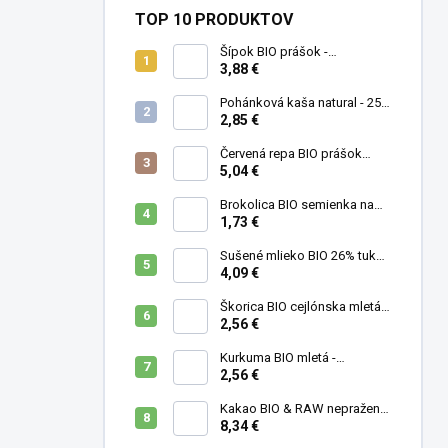
TOP 10 PRODUKTOV
Šípok BIO prášok -
MámeChuť
3,88 €
Pohánková kaša natural - 250
g
2,85 €
Červená repa BIO prášok
(cvikla) - MámeChuť
5,04 €
Brokolica BIO semienka na
klíčenie - 10 g
1,73 €
Sušené mlieko BIO 26% tuku -
MámeChuť
4,09 €
Škorica BIO cejlónska mletá -
MámeChuť
2,56 €
Kurkuma BIO mletá -
MámeChuť
2,56 €
Kakao BIO & RAW nepražené
- MámeChuť
8,34 €