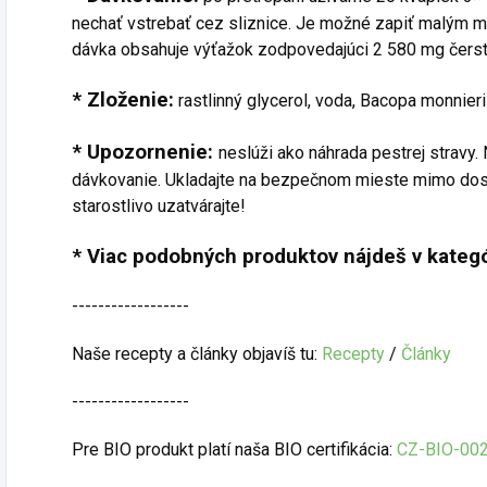
nechať vstrebať cez sliznice. Je možné zapiť malým
dávka obsahuje výťažok zodpovedajúci 2 580 mg čerstv
* Zloženie:
rastlinný glycerol, voda, Bacopa monnieri
* Upozornenie:
neslúži ako náhrada pestrej stravy
dávkovanie. Ukladajte na bezpečnom mieste mimo dosah
starostlivo uzatvárajte!
* Viac podobných produktov nájdeš v kategó
------------------
Naše recepty a články objavíš tu:
Recepty
/
Články
------------------
Pre BIO produkt platí naša BIO certifikácia:
CZ-BIO-00