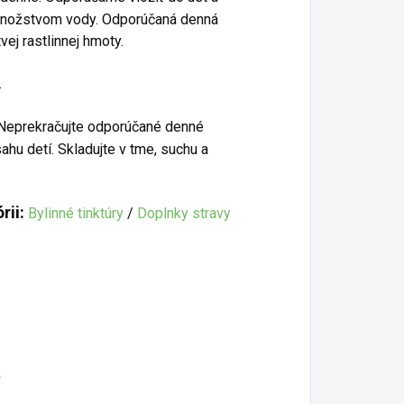
 množstvom vody. Odporúčaná denná
ej rastlinnej hmoty.
.
. Neprekračujte odporúčané denné
u detí. Skladujte v tme, suchu a
rii:
Bylinné tinktúry
/
Doplnky stravy
2