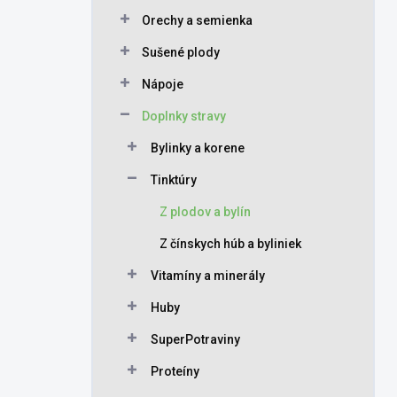
Orechy a semienka
Sušené plody
Nápoje
Doplnky stravy
Bylinky a korene
Tinktúry
Z plodov a bylín
Z čínskych húb a byliniek
Vitamíny a minerály
Huby
SuperPotraviny
Proteíny