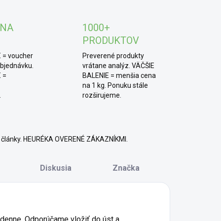
TIP od MámeChuť:
užívanie vhodné pre študentov
 NA
1000+
bo naopak pre vyššiu vekovú skupinu či osoby s
chicky náročným zamestnaním.
PRODUKTOV
opa je tiež významným antioxidantom a prispieva k
 = voucher
Preverené produkty
álnej funkcii žlčníka.
objednávku.
vrátane analýz. VÄČŠIE
 =
BALENIE = menšia cena
na 1 kg. Ponuku stále
.
rozširujeme.
né články. HEURÉKA OVERENÉ ZÁKAZNÍKMI.
Diskusia
Značka
denne. Odporúčame vložiť do úst a