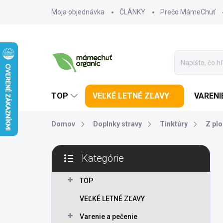
Prejsť na obsah
Moja objednávka
ČLÁNKY
Prečo MámeChuť
TOP
VEĽKÉ LETNÉ ZĽAVY
VARENI
Domov
Doplnky stravy
Tinktúry
Z plo
Bočný panel
Kategórie
Preskočiť kategórie
TOP
VEĽKÉ LETNÉ ZĽAVY
Varenie a pečenie