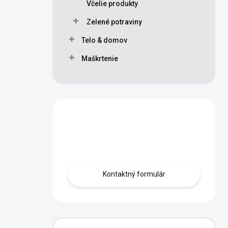
Včelie produkty
Zelené potraviny
Telo & domov
Maškrtenie
Máte otázku?
Obráťte sa na nás.
Kontaktný formulár