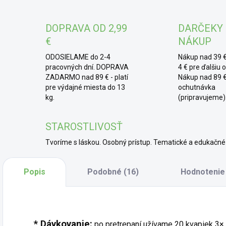
* 
DOPRAVA OD 2,99
DARČEKY
ale
psy
€
NÁKUP
Bac
ODOSIELAME do 2-4
Nákup nad 39 €
norm
pracovných dní. DOPRAVA
4 € pre ďalšiu 
ZADARMO nad 89 € - platí
Nákup nad 89 €
pre výdajné miesta do 13
ochutnávka
kg.
(pripravujeme)
STAROSTLIVOSŤ
Tvoríme s láskou. Osobný prístup. Tematické a edukač
Popis
Podobné (16)
Hodnotenie
* Dávkovanie:
po pretrepaní užívame 20 kvapiek 3× 