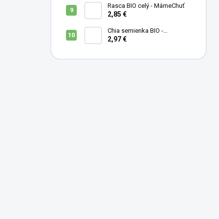
Rasca BIO celý - MámeChuť
2,85 €
Chia semienka BIO -
MámeChuť
2,97 €