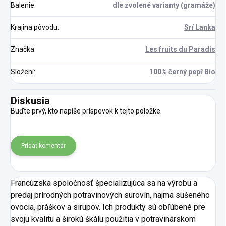
Balenie
:
dle zvolené varianty (gramáže)
Krajina pôvodu
:
Srí Lanka
Značka
:
Les fruits du Paradis
Složení
:
100% černý pepř Bio
Diskusia
Buďte prvý, kto napíše príspevok k tejto položke.
Pridať komentár
Francúzska spoločnosť špecializujúca sa na výrobu a
predaj prírodných potravinových surovín, najmä sušeného
ovocia, práškov a sirupov. Ich produkty sú obľúbené pre
svoju kvalitu a širokú škálu použitia v potravinárskom