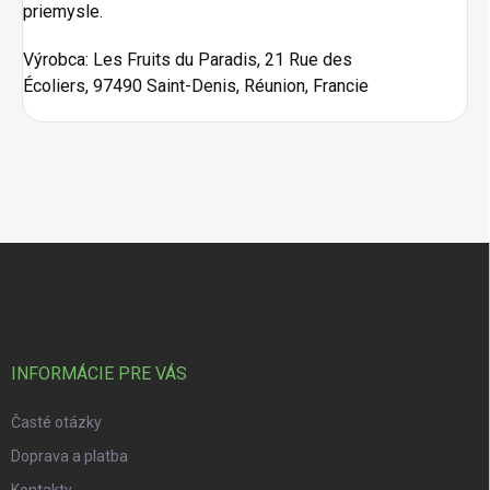
priemysle.
Výrobca:
Les Fruits du Paradis, 21 Rue des
Écoliers, 97490 Saint-Denis, Réunion, Francie
Zápätie
INFORMÁCIE PRE VÁS
Časté otázky
Doprava a platba