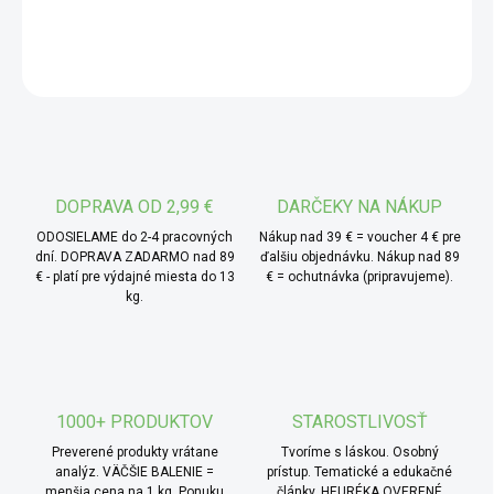
DETAILNÉ INFORMÁCIE
* Hlavné ingrediencie:
čierne čierne korenie BIO -
získava sa zo sušených nezrelých plodov korenovníka. V
OPÝTAŤ SA
bio kvalite je pestovaný bez chemických vstupov a
následne jemne pomlet. Má intenzívnu vôňu a ostrú chuť,
ktorá je typická pre toto tradičné korenie.
* TIP od MámeChuť:
použite čierne korenie pri
príprave šošovkovej polievky: na oleji orestujte cibuľu,
DOPRAVA OD 2,99 €
DARČEKY NA NÁKUP
cesnak a mrkva, pridajte šošovku, vývar a korenie.
ODOSIELAME do 2-4 pracovných
Nákup nad 39 € = voucher 4 € pre
Dochutený korením získa pokrm hĺbku a príjemnú
dní. DOPRAVA ZADARMO nad 89
ďalšiu objednávku. Nákup nad 89
€ - platí pre výdajné miesta do 13
€ = ochutnávka (pripravujeme).
pikantnosť. Skvele sa hodí aj do jednoduchých
kg.
zeleninových placiek alebo domácej nátierky.
1000+ PRODUKTOV
STAROSTLIVOSŤ
Preverené produkty vrátane
Tvoríme s láskou. Osobný
analýz. VÄČŠIE BALENIE =
prístup. Tematické a edukačné
menšia cena na 1 kg. Ponuku
články. HEURÉKA OVERENÉ