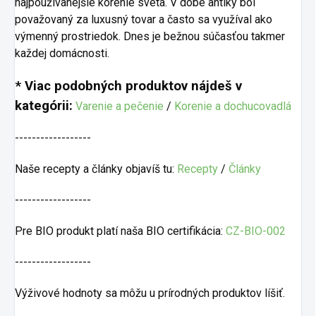
najpoužívanejšie korenie sveta. V dobe antiky bol
považovaný za luxusný tovar a často sa využíval ako
výmenný prostriedok. Dnes je bežnou súčasťou takmer
každej domácnosti.
* Viac podobných produktov nájdeš v
kategórii:
Varenie a pečenie
/
Korenie a dochucovadlá
------------------
Naše recepty a články objavíš tu:
Recepty
/
Články
------------------
Pre BIO produkt platí naša BIO certifikácia:
CZ-BIO-002
------------------
Výživové hodnoty sa môžu u prírodných produktov líšiť.