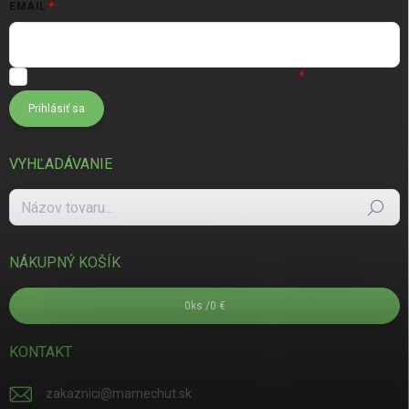
EMAIL
Súhlasím s
podmienkami ochrany osobných údajov
Prihlásiť sa
VYHĽADÁVANIE
Hľadať
NÁKUPNÝ KOŠÍK
0
ks /
0 €
KONTAKT
zakaznici
@
mamechut.sk