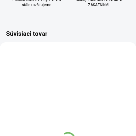
stále rozširujeme.
ZÁKAZNÍKMI.
Súvisiaci tovar
BIO
BIO
SCD
TOP
SKLADEM
SKLADEM
(7,172 KS)
(3 KS)
Grécke korenie BIO - 35
Korenie BIO na
g
pečienku tetušky Aničky
- 60 g