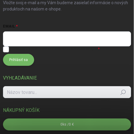
Vložte svoj e-mail a my Vám budeme zasielať informácie o nových
produktoch na našom e-shope.
EMAIL
Súhlasím s
podmienkami ochrany osobných údajov
Prihlásiť sa
VYHĽADÁVANIE
Hľadať
NÁKUPNÝ KOŠÍK
0
ks /
0 €