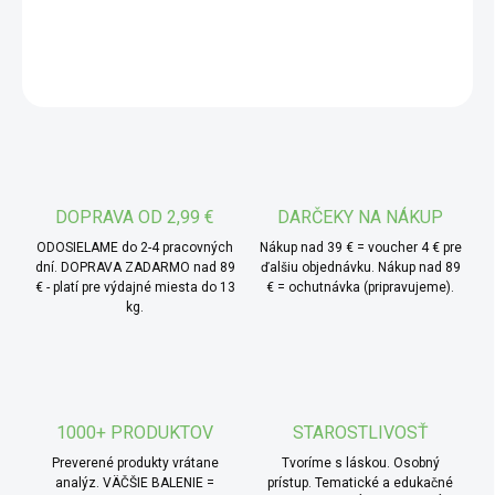
cenené jedlé huby s pevnou dužninou a výraznou chuťou. V
DETAILNÉ INFORMÁCIE
sušenej podobe majú plátky či menšie kúsky tmavší
odtieň a charakteristickú hubovú vôňu, ktorá sa po zaliatí
OPÝTAŤ SA
tekutinou ešte zvýrazní. Chuť je plná, zemitá a ľahko
oriešková.
* TIP od MámeChuť:
hubový prášok môžete pridať
priamo do cesta na domáce cestoviny, gnocchi alebo
slané pečivo, kde vytvorí zaujímavý chuťový základ.
DOPRAVA OD 2,99 €
DARČEKY NA NÁKUP
Skvele funguje aj ako súčasť koreniacich zmesí na pečenú
ODOSIELAME do 2-4 pracovných
Nákup nad 39 € = voucher 4 € pre
zeleninu či zemiaky.
dní. DOPRAVA ZADARMO nad 89
ďalšiu objednávku. Nákup nad 89
€ - platí pre výdajné miesta do 13
€ = ochutnávka (pripravujeme).
kg.
1000+ PRODUKTOV
STAROSTLIVOSŤ
Preverené produkty vrátane
Tvoríme s láskou. Osobný
analýz. VÄČŠIE BALENIE =
prístup. Tematické a edukačné