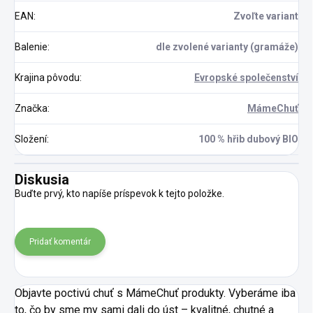
EAN
:
Zvoľte variant
Balenie
:
dle zvolené varianty (gramáže)
Krajina pôvodu
:
Evropské společenství
Značka
:
MámeChuť
Složení
:
100 % hřib dubový BIO
Diskusia
Buďte prvý, kto napíše príspevok k tejto položke.
Pridať komentár
Objavte poctivú chuť s MámeChuť produkty. Vyberáme iba
to, čo by sme my sami dali do úst – kvalitné, chutné a