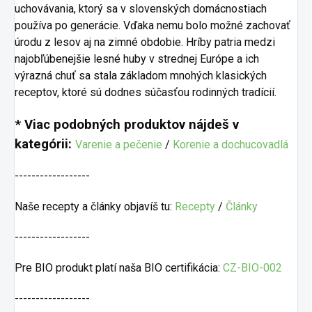
uchovávania, ktorý sa v slovenských domácnostiach
používa po generácie. Vďaka nemu bolo možné zachovať
úrodu z lesov aj na zimné obdobie. Hríby patria medzi
najobľúbenejšie lesné huby v strednej Európe a ich
výrazná chuť sa stala základom mnohých klasických
receptov, ktoré sú dodnes súčasťou rodinných tradícií.
* Viac podobných produktov nájdeš v
kategórii:
Varenie a pečenie
/
Korenie a dochucovadlá
------------------
Naše recepty a články objavíš tu:
Recepty
/
Články
------------------
Pre BIO produkt platí naša BIO certifikácia:
CZ-BIO-002
------------------