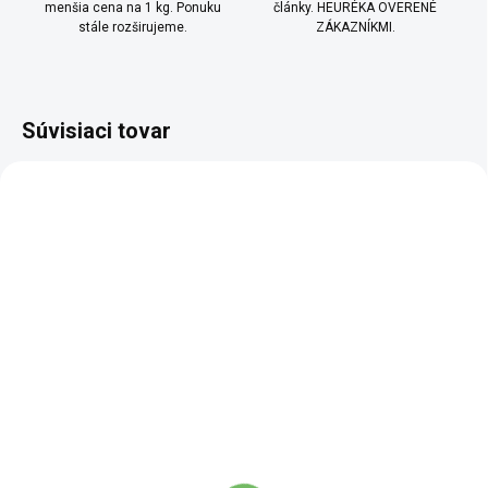
menšia cena na 1 kg. Ponuku
články. HEURÉKA OVERENÉ
stále rozširujeme.
ZÁKAZNÍKMI.
Súvisiaci tovar
BIO
BIO
SCD
SKLADEM
SKLADEM
(3 KS)
(5 KS)
Perníkové korenie BIO
Korenie BIO na ryžu
mleté ​​- 40 g
majstra Wonga - 40 g