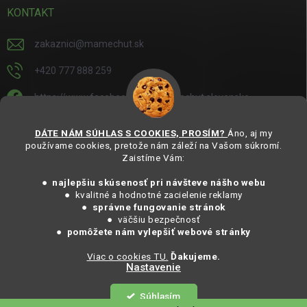
KONTAKT
zakaznici
@
mamechut.sk
+420 777 888 259
https://www.facebook.com/mamechut.slovensko
mamechut.slovensko
DÁTE NÁM SÚHLAS S COOKIES, PROSÍM?
Áno, aj my
používame cookies, pretože nám záleží na Vašom súkromí.
https://www.youtube.com/@mamechutczsk
Zaistíme Vám:
@mamechut.czsk
● najlepšiu skúsenosť pri návšteve nášho webu
● kvalitné a hodnotné zacielenie reklamy
●
správne fungovanie stránok
Copyright 2025
MámeChuť Organic
. Všechna práva vyhrazena.
● väčšiu bezpečnosť
Vytvořil Shoptet
● pomôžete nám vylepšiť webové stránky
Viac o cookies TU.
Ďakujeme.
Nastavenie
Copyright 2026
MámeChuť Organic
. Všetky práva vyhradené.
Súhlasím
Vytvoril Shoptet