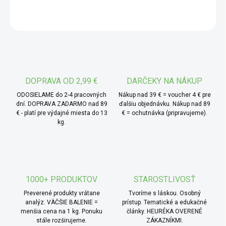
prírodná kryštalická soľ s jemne ružovkastou farbou, ktorá
OPÝTAŤ SA
vzniká odparením pravekého mora a je cenená pre svoju
čistotu, minerálny pôvod a jemne slanú, neagresívnu chuť.
* TIP od MámeChuť:
naplň mlynček touto soľou, pridaj
sušený rozmarín a citrónovú kôru – vznikne krásne voňavá
ochutená soľ, ideálna na pečenú zeleninu alebo domácu
DOPRAVA OD 2,99 €
DARČEKY NA NÁKUP
focacciu.
ODOSIELAME do 2-4 pracovných
Nákup nad 39 € = voucher 4 € pre
dní. DOPRAVA ZADARMO nad 89
ďalšiu objednávku. Nákup nad 89
€ - platí pre výdajné miesta do 13
€ = ochutnávka (pripravujeme).
kg.
1000+ PRODUKTOV
STAROSTLIVOSŤ
Preverené produkty vrátane
Tvoríme s láskou. Osobný
analýz. VÄČŠIE BALENIE =
prístup. Tematické a edukačné
menšia cena na 1 kg. Ponuku
články. HEURÉKA OVERENÉ
stále rozširujeme.
ZÁKAZNÍKMI.