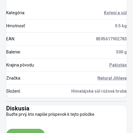
Kategória
:
Koření a sůl
Hmotnosť
:
0.5 kg
EAN
:
8595617902783
Balenie
:
500 g
Krajina pôvodu
:
Pakistán
Značka
:
Natural Jihlava
Složení
:
Himalájská sůl růžová hrubá
Diskusia
Buďte prvý, kto napíše príspevok k tejto položke.