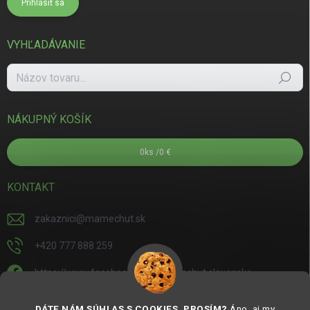
Prihlásiť sa
VYHĽADÁVANIE
Hľadať
NÁKUPNÝ KOŠÍK
0
ks /
0 €
KONTAKT
zakaznici
@
mamechut.sk
+420 777 888 259
https://www.facebook.com/mamechut.slovensko
mamechut.slovensko
DÁTE NÁM SÚHLAS S COOKIES, PROSÍM?
Áno, aj my