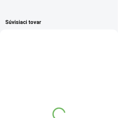
Súvisiaci tovar
BIO
BIO
SCD
SKLADEM
SKLADEM
(7 KS)
(2 KS)
Korenie BIO na tofu
Stredomorská kúzelná
pani Yoko - 32 g
soľ BIO s kvetmi - 120 g
3,88 €
3,39 €