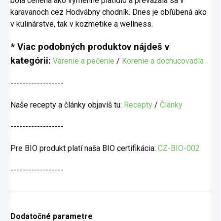
bola cenená ako výmenné platidlo a prevážala sa v
karavanoch cez Hodvábny chodník. Dnes je obľúbená ako
v kulinárstve, tak v kozmetike a wellness.
* Viac podobných produktov nájdeš v
kategórii:
Varenie a pečenie
/
Korenie a dochucovadla
------------------
Naše recepty a články objavíš tu:
Recepty
/
Články
------------------
Pre BIO produkt platí naša BIO certifikácia:
CZ-BIO-002
------------------
Dodatočné parametre