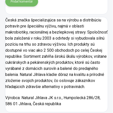
Pridať komentár
Česká značka špecializujúca sa na výrobu a distribúciu
potravín pre špeciálnu výživu, najmä v oblasti
makrobiotiky, racionálnej a bezlepkovej stravy. Spoločnosť
bola založená v roku 2003 a odvtedy si vybudovala silnú
pozíciu na trhu so zdravou výživou. Ich produkty sú
dostupné vo viac ako 2 500 obchodoch po celej Českej
republike. Sortiment zahŕňa širokú škálu výrobkov, vrátane
cukrárskych a pekárenských produktov, ktoré sú často
vyrábané z domácich surovín a balené do predajného
balenia. Natural Jihlava kladie dôraz na kvalitu a prírodné
zloženie svojich produktov, čo oslovuje zákazníkov
hľadajúcich zdravšie alternatívy v potravinách.
Výrobca:
Natural Jihlava JK s.r.o., Humpolecká 286/28,
586 01 Jihlava, Česká republika