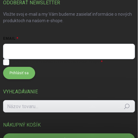
ODOBERAŤ NEWSLETTER
Vložte svoj e-mail a my Vám budeme zasielať informácie o nových
produktoch na našom e-shope.
EMAIL
Súhlasím s
podmienkami ochrany osobných údajov
Prihlásiť sa
VYHĽADÁVANIE
Hľadať
NÁKUPNÝ KOŠÍK