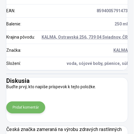
EAN
:
8594005791473
Balenie
:
250 ml
Krajina pôvodu
:
KALMA, Ostravská 256, 739 04 Sviadnov, ČR
Značka
:
KALMA
Složení
:
voda, sójové boby, pšenice, sůl
Diskusia
Buďte prvý, kto napíše príspevok k tejto položke.
Pridať komentár
Česká značka zameraná na výrobu zdravých rastlinných