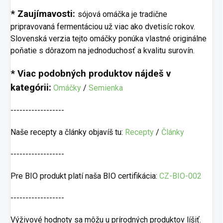
* Zaujímavosti:
sójová omáčka je tradične
pripravovaná fermentáciou už viac ako dvetisíc rokov.
Slovenská verzia tejto omáčky ponúka vlastné originálne
poňatie s dôrazom na jednoduchosť a kvalitu surovín.
* Viac podobných produktov nájdeš v
kategórii:
Omáčky
/
Semienka
------------------
Naše recepty a články objavíš tu:
Recepty
/
Články
------------------
Pre BIO produkt platí naša BIO certifikácia:
CZ-BIO-002
------------------
Výživové hodnoty sa môžu u prírodných produktov líšiť.