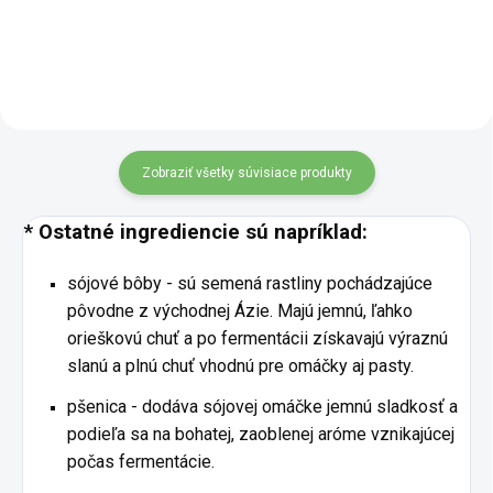
podhorí Himaláje, kde vznikala
pre všetkých, ktorí chcú do
milióny rokov usadzovaním
svojej kuchyne pridať trochu
morskej vody. Má...
španielskeho temperamentu a...
Zobraziť všetky súvisiace produkty
* Ostatné ingrediencie sú napríklad:
sójové bôby - sú semená rastliny pochádzajúce
pôvodne z východnej Ázie. Majú jemnú, ľahko
orieškovú chuť a po fermentácii získavajú výraznú
slanú a plnú chuť vhodnú pre omáčky aj pasty.
pšenica - dodáva sójovej omáčke jemnú sladkosť a
podieľa sa na bohatej, zaoblenej aróme vznikajúcej
počas fermentácie.