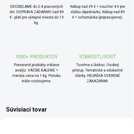
ODOSIELAME do 2-4 pracovných
Nákup nad 39 € = voucher 4 € pre
dní. DOPRAVA ZADARMO nad 89
ďalšiu objednávku. Nákup nad 89
€ - platí pre výdajné miesta do 13
€ = ochutnávka (pripravujeme).
kg.
1000+ PRODUKTOV
STAROSTLIVOSŤ
Preverené produkty vrátane
Tvoríme s láskou. Osobný
analýz. VÄČŠIE BALENIE =
prístup. Tematické a edukačné
menšia cena na 1 kg. Ponuku
články. HEURÉKA OVERENÉ
stále rozširujeme.
ZÁKAZNÍKMI.
Súvisiaci tovar
SCD
BIO
SCD