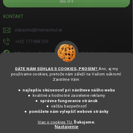
0
ks /
0 €
KONTAKT
zakaznici
@
mamechut.sk
+420 777 888 259
https://www.facebook.com/mamechut.slovensko
mamechut.slovensko
DÁTE NÁM SÚHLAS S COOKIES, PROSÍM?
Áno, aj my
používame cookies, pretože nám záleží na Vašom súkromí.
https://www.youtube.com/@mamechutczsk
Zaistíme Vám:
@mamechut.czsk
● najlepšiu skúsenosť pri návšteve nášho webu
● kvalitné a hodnotné zacielenie reklamy
●
správne fungovanie stránok
Copyright 2025
MámeChuť Organic
. Všechna práva vyhrazena.
● väčšiu bezpečnosť
Vytvořil Shoptet
● pomôžete nám vylepšiť webové stránky
Viac o cookies TU.
Ďakujeme.
Nastavenie